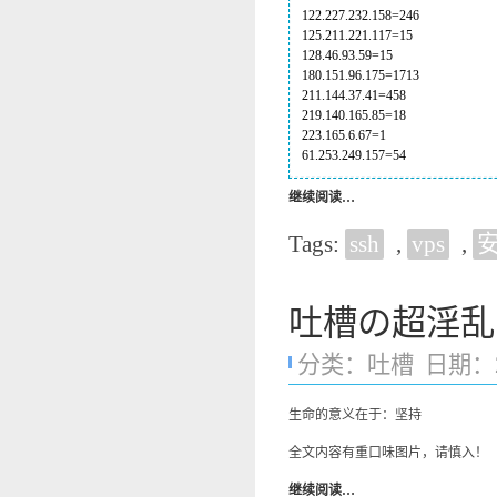
122.227.232.158=246
125.211.221.117=15
128.46.93.59=15
180.151.96.175=1713
211.144.37.41=458
219.140.165.85=18
223.165.6.67=1
61.253.249.157=54
继续阅读…
Tags:
ssh
,
vps
,
吐槽の超淫乱
分类：
吐槽
日期：201
生命的意义在于：坚持
全文内容有重口味图片，请慎入！
继续阅读…