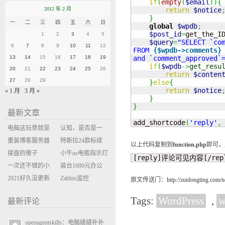
if
(
empty
(
$email
)
)
{
2012 年 2 月
return
$notice
}
一
二
三
四
五
六
日
global
$wpdb
;
$post_id
=
get_the_I
1
2
3
4
5
$query
=
"SELECT `com
6
7
8
9
10
11
12
FROM 
{$wpdb->comments}
13
14
15
16
17
18
19
and `comment_approved`
if
(
$wpdb
->
get_resu
20
21
22
23
24
25
26
return
$conten
27
28
29
}
else
{
return
$notice
« 1 月
3 月 »
}
}
最新文章
add_shortcode
(
'reply'
,
电脑这玩意就是
认知，是否是一
缝缝补补的事
重装博客服务器
座大山？当架构
特斯拉24款标续
以上代码复制到
function.php
即可，
环境
接盘的傻子
决策变成配置清
Model Y 2万公里
小牛us电瓶指示灯
[reply]评论可见内容[/rep
一次还不错的小
单比价
使用体验
闪三次不上电
装台1600元办公
米售后体验
2021好久没更新
主机
Zabbix监控
原文传送门：
http://zuidongting.com/n
博客
oxidized备份状态
Tags:
WordPress
,
最新评论
openagentskills：电脑缝缝补补