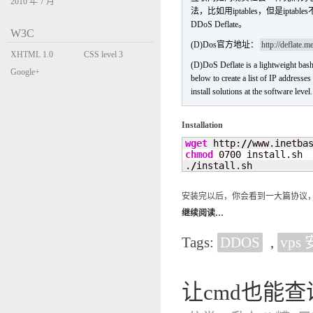
2010 年 7 月
法，比如用iptables，但是i
DDoS Deflate。
W3C
(D)Dos官方地址：
http://deflate.m
XHTML 1.0
CSS level 3
(D)DoS Deflate is a lightweight bash s
Transitional
Google+
below to create a list of IP addresses
install solutions at the software level.
Installation
wget
 http:
//
www.inetba
chmod
 0700 install.sh

.
/
install.sh
安装完以后，你会看到一大篇协议，
继续阅读…
Tags:
DDOS
,
vps
让cmd也能查询