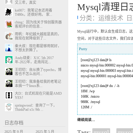
又三年，真实
Mysql清理
kn007：我笔记本还用着
T480s，还很好用。 家...
分类：
运维技术
日期
ching：因为找关于恒创服务器
客观评价的信息...
Mysql运行中，默认会生成日志
雨帆：年纪越大越抠是真的，
我现在就降级到了...
空间，对于这些日志文件，我们应
秦大叔：现在都是够用就好，
Putty
不想太折腾了。
Andy烧麦：X1C 5th 2017
[root@xj123 data]# ls
年-2022年，走南闯北...
micro mysql-bin.000002 mysql-bin
王叨叨：自从换了typecho，博
mysql mysql-bin.000003 mysql-bin.i
客也不怎么出问...
mysql-bin.000001 mysql-bin.000004 
王叨叨：我准备给我的老笔记
本搞一个linux系...
[root@xj123 data]# du ./ -h
18M ./wp
大D：台式机现在只能是AMD
168K ./micro
YES！
988K ./mysql
springwood：查询了一下，
120M ./
ThinkPad x1c 9th ...
继续阅读…
日志存档
Tags:
mysql
,
mys
2025 年 9 月
2025 年 5 月