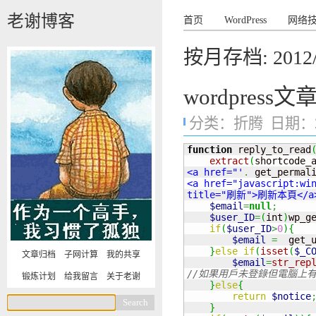
老谢博客
首页
WordPress
网络
按月存档:
2012
wordpres
分类：
折腾
日期：201
function
 reply_to_read
extract
(
shortcode_
<a href="'
.
 get_permal
<a href="javascript:win
title="刷新">刷新本頁</a
$email
=
null
;
$user_ID
=
(
int
)
wp_g
if
(
$user_ID
>
0
)
{
$email
=
  get_
}
else
if
(
isset
(
$_C
文章归档
子网计算
我的共享
$email
=
str_rep
//如果用戶未登錄但電腦上有本站
锻炼计划
给我留言
关于老谢
}
else
{
return
$notice
}