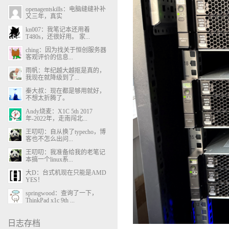
openagentskills：电脑缝缝补补
又三年，真实
kn007：我笔记本还用着
T480s，还很好用。 家...
ching：因为找关于恒创服务器
客观评价的信息...
雨帆：年纪越大越抠是真的，
我现在就降级到了...
秦大叔：现在都是够用就好，
不想太折腾了。
Andy烧麦：X1C 5th 2017
年-2022年，走南闯北...
王叨叨：自从换了typecho，博
客也不怎么出问...
王叨叨：我准备给我的老笔记
本搞一个linux系...
大D：台式机现在只能是AMD
YES！
springwood：查询了一下，
ThinkPad x1c 9th ...
日志存档