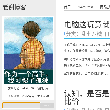
老谢博客
首页
WordPress
网络
电脑这玩意就
分类：
乱七八糟
日期
工作的笔记本ThinkPad x1c
来了，但是我设置了bios密码，这么
然后考虑到问题本身可能是cpu用
换了块新主板，1150+200块刷bi
家里的台式机，当年8700k也有
文章归档
子网计算
我的共享
认知，是否是
锻炼计划
给我留言
关于老谢
比价