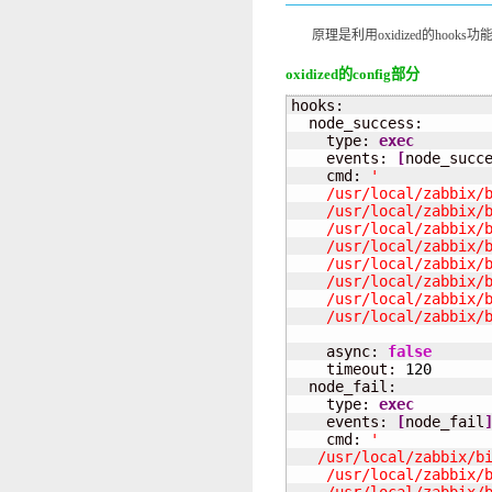
原理是利用oxidized的hooks功能调用z
oxidized的config部分
hooks:

  node_success:

    type: 
exec
    events: 
[
node_succ
    cmd: 
'

    /usr/local/zabbix/b
    /usr/local/zabbix/b
    /usr/local/zabbix/b
    /usr/local/zabbix/b
    /usr/local/zabbix/b
    /usr/local/zabbix/b
    /usr/local/zabbix/b
    /usr/local/zabbix/
    async: 
false
    timeout: 
120
  node_fail:

    type: 
exec
    events: 
[
node_fail
    cmd: 
'

   /usr/local/zabbix/bi
    /usr/local/zabbix/b