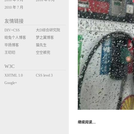
2010 年 9 月
2010 年 8 月
2010 年 7 月
友情链接
DIV+CSS
大D综合研究院
晓兔个人博客
梦之翼博客
毕扬博客
猫先生
王叨叨
空空裤兜
W3C
XHTML 1.0
CSS level 3
Transitional
Google+
继续阅读…