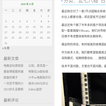
分类：
乱七八糟
日期
2026 年 8 月
一
二
三
四
五
六
日
最近刚交付了一套3节点超融合系统，客
1
2
价比上都更合理，却还是抵不过他们
3
4
5
6
7
8
9
最近还有个跟了半年多的客户项目更
10
11
12
13
14
15
16
配一套爱国版VMware。他们对
17
18
19
20
21
22
23
压根不考虑整体架构和长期效率。
24
25
26
27
28
29
30
31
做这样的项目，有时候真的很难提
« 9 月
作为技术人员，我们都希望能做真
最新文章
采购模式、短期预算目标……理想是
电脑这玩意就是
认知，是否是一
技术不是问题，方案也不是问题，
缝缝补补的事
重装博客服务器
座大山？当架构
特斯拉24款标续
环境
接盘的傻子
决策变成配置清
Model Y 2万公里
小牛us电瓶指示灯
一次还不错的小
单比价
使用体验
闪三次不上电
装台1600元办公
米售后体验
2021好久没更新
主机
Zabbix监控
博客
oxidized备份状态
最新评论