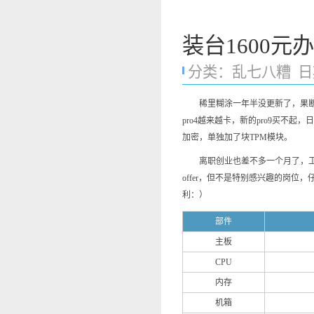
装台1600元
分类：
乱七八糟
日期
稀里糊涂一年半没更新了，果断水一
pro4越来越卡，新的pro9买不起，
加密，单独加了块TPM模块。
离职创业也差不多一个月了，工商
offer，但不是特别感兴趣的岗
利：）
部件
主板
CPU
内存
机箱