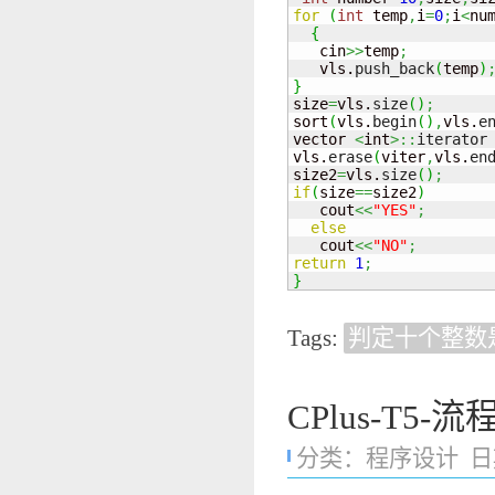
for
(
int
 temp
,
i
=
0
;
i
<
nu
{
   cin
>>
temp
;
   vls.
push_back
(
temp
)
}

size
=
vls.
size
(
)
;
sort
(
vls.
begin
(
)
,
vls.
e
vector 
<
int
>::
iterator
vls.
erase
(
viter
,
vls.
en
size2
=
vls.
size
(
)
;
if
(
size
==
size2
)
   cout
<<
"YES"
;
else
   cout
<<
"NO"
;
return
1
;
}
Tags:
判定十个整数
CPlus-T5-
分类：
程序设计
日期