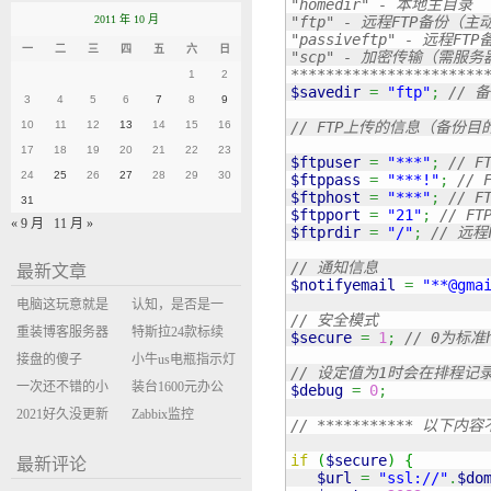
"homedir" - 本地主目录

2011 年 10 月
"ftp" - 远程FTP备份（主
"passiveftp" - 远程F
一
二
三
四
五
六
日
"scp" - 加密传输（需服务
**********************
1
2
$savedir
=
"ftp"
;
// 
3
4
5
6
7
8
9
10
11
12
13
14
15
16
// FTP上传的信息（备份
17
18
19
20
21
22
23
$ftpuser
=
"***"
;
// F
24
25
26
27
28
29
30
$ftppass
=
"***!"
;
// 
$ftphost
=
"***"
;
// F
31
$ftpport
=
"21"
;
// F
« 9 月
11 月 »
$ftprdir
=
"/"
;
// 远程
// 通知信息
最新文章
$notifyemail
=
"**@gma
电脑这玩意就是
认知，是否是一
// 安全模式
缝缝补补的事
重装博客服务器
座大山？当架构
特斯拉24款标续
$secure
=
1
;
// 0为标准
环境
接盘的傻子
决策变成配置清
Model Y 2万公里
小牛us电瓶指示灯
// 设定值为1时会在排程记
一次还不错的小
单比价
使用体验
闪三次不上电
装台1600元办公
$debug
=
0
;
米售后体验
2021好久没更新
主机
Zabbix监控
// *********** 以下内容
博客
oxidized备份状态
if
(
$secure
)
{
最新评论
$url
=
"ssl://"
.
$do