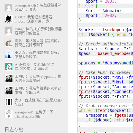
$port
=
2083
;
openagentskills：电脑缝缝补补
}
else
{
又三年，真实
$url
=
$domain
;
$port
=
2082
;
kn007：我笔记本还用着
}
T480s，还很好用。 家...
ching：因为找关于恒创服务器
$socket
=
fsockopen
(
$u
客观评价的信息...
if
(
!
$socket
)
{
echo
"
雨帆：年纪越大越抠是真的，
// Encode authenticati
我现在就降级到了...
$authstr
=
$cpuser
.
":"
秦大叔：现在都是够用就好，
$pass
=
base64_encode
(
不想太折腾了。
$params
=
"dest=
$saved
Andy烧麦：X1C 5th 2017
年-2022年，走南闯北...
// Make POST to cPanel
王叨叨：自从换了typecho，博
fputs
(
$socket
,
"POST /f
客也不怎么出问...
fputs
(
$socket
,
"Host: 
$
fputs
(
$socket
,
"Authori
王叨叨：我准备给我的老笔记
fputs
(
$socket
,
"Connect
本搞一个linux系...
fputs
(
$socket
,
"
\r
\n
"
)
;
大D：台式机现在只能是AMD
YES！
// Grab response even 
while
(
!
feof
(
$socket
)
)
springwood：查询了一下，
$response
=
fgets
(
$
ThinkPad x1c 9th ...
if
(
$debug
)
echo
$r
}
日志存档