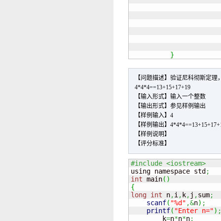
                      
}
【问题描述】验证尼科彻斯定理，
4*4*4==13+15+17+19
【输入形式】输入一个整数
【输出形式】参见样例输出
【样例输入】4
【样例输出】4*4*4==13+15+17+
【样例说明】
【评分标准】
#include <iostream>

using namespace std
;
int
 main
(
)
{
long
int
 n
,
i
,
k
,
j
,
sum
;
scanf
(
"%d"
,&
n
)
;
printf
(
"Enter n="
)
       	k
=
n
*
n
*
n
;