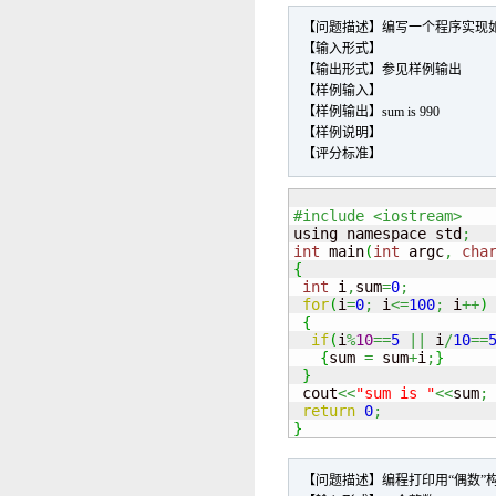
【问题描述】编写一个程序实现如
【输入形式】
【输出形式】参见样例输出
【样例输入】
【样例输出】sum is 990
【样例说明】
【评分标准】
#include <iostream>  

using namespace std
;
int
 main
(
int
 argc
,
cha
{
int
 i
,
sum
=
0
;
for
(
i
=
0
;
 i
<=
100
;
 i
++
)
{
if
(
i
%
10
==
5
||
 i
/
10
==
{
sum 
=
 sum
+
i
;
}
}
 cout
<<
"sum is "
<<
sum
;
return
0
;
}
【问题描述】编程打印用“偶数”