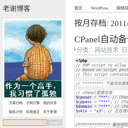
老谢博客
首页
WordPress
网络
按月存档:
2011
CPanel自动
分类：
网站技术
日期
<?php
// PHP script to allow
// Based on script pos
// This script contain
// ********* 下面项目需要
// cPanel登录信息
$cpuser
=
"**"
;
// CPa
$cppass
=
"***"
;
// CP
文章归档
子网计算
我的共享
$domain
=
"***"
;
// c
$skin
=
"x3"
;
// 正在使
锻炼计划
给我留言
关于老谢
/************** 备份目的地