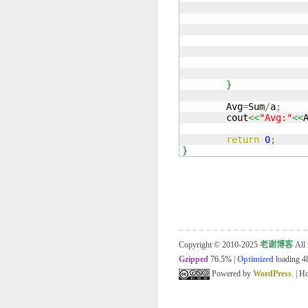
}
	Avg
=
Sum
/
a
;
	cout
<<
"Avg:"
<<
return
0
;
}
Copyright © 2010-2025
老谢博客
All 
Gzipped
76.5%
|
Optimized
loading 48
Powered by
WordPress
. | 