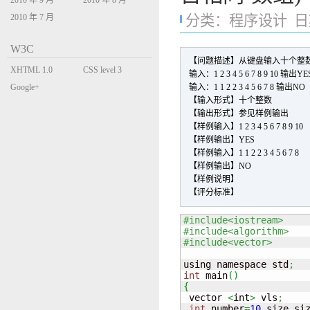
2010 年 9 月
2010 年 8 月
2010 年 7 月
分类：
程序设计
日期
W3C
【问题描述】从键盘输入十个整数
XHTML 1.0
CSS level 3
输入：1 2 3 4 5 6 7 8 9 10 输出YE
Transitional
Google+
输入：1 1 2 2 3 4 5 6 7 8 输出NO
【输入形式】十个整数
【输出形式】参见样例输出
【样例输入】1 2 3 4 5 6 7 8 9 10
【样例输出】YES
【样例输入】1 1 2 2 3 4 5 6 7 8
【样例输出】NO
【样例说明】
【评分标准】
#include<iostream>
#include<algorithm>
#include<vector>
using namespace std
;
int
 main
(
)
{

 vector 
<
int
>
 vls
;
int
 number
=
10
,
size
,
si