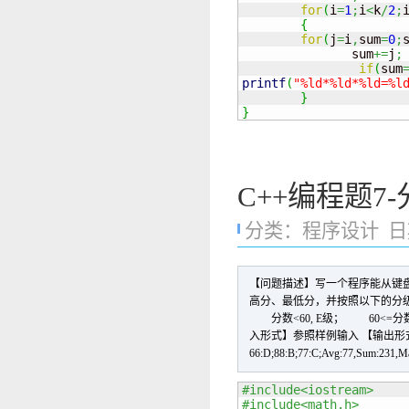
for
(
i
=
1
;
i
<
k
/
2
;
{
for
(
j
=
i
,
sum
=
0
;
               sum
+=
j
;
if
(
sum
printf
(
"%ld*%ld*%ld=%l
}
}
C++编程题7
分类：
程序设计
日期
【问题描述】写一个程序能从键盘
高分、最低分，并按照以下的分
分数<60, E级； 60<=分数<7
入形式】参照样例输入 【输出形式】
66:D;88:B;77:C;Avg:77,Sum
#include<iostream>
#include<math.h>