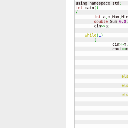

using namespace std
;
int
 main
(
)
{
int
 a
,
m
,
Max
,
Mi
double
 Sum
=
0.0
	cin
>>
a
;
while
(
1
)
{
		cin
>>
m
		cout
<<
el
el
el