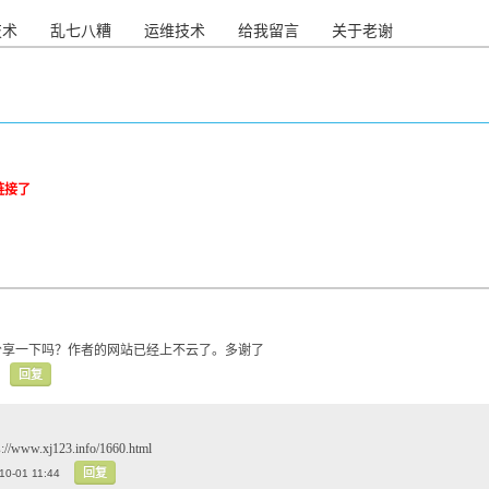
技术
乱七八糟
运维技术
给我留言
关于老谢
链接了
分享一下吗？作者的网站已经上不云了。多谢了
回复
/www.xj123.info/1660.html
回复
10-01 11:44