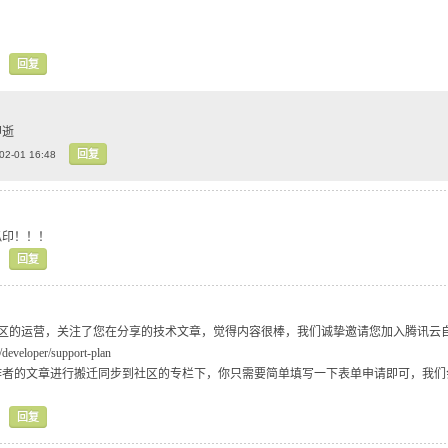
回复
即逝
回复
02-01 16:48
爪印！！！
回复
社区的运营，关注了您在分享的技术文章，觉得内容很棒，我们诚挚邀请您加入腾讯云
m/developer/support-plan
作者的文章进行搬迁同步到社区的专栏下，你只需要简单填写一下表单申请即可，我们
回复