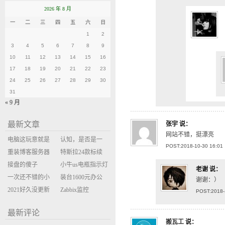
2026 年 8 月
一
二
三
四
五
六
日
1
2
3
4
5
6
7
8
9
10
11
12
13
14
15
16
17
18
19
20
21
22
23
24
25
26
27
28
29
30
31
« 9 月
最新文章
张宇
说：
网站不错，挺漂亮
电脑这玩意就是
认知，是否是一
POST:2018-10-30 16:01
缝缝补补的事
重装博客服务器
座大山？当架构
特斯拉24款标续
环境
接盘的傻子
决策变成配置清
Model Y 2万公里
小牛us电瓶指示灯
老谢
说：
一次还不错的小
单比价
使用体验
闪三次不上电
装台1600元办公
谢谢：）
米售后体验
2021好久没更新
主机
Zabbix监控
POST:2018-
博客
oxidized备份状态
最新评论
搬瓦工
说：