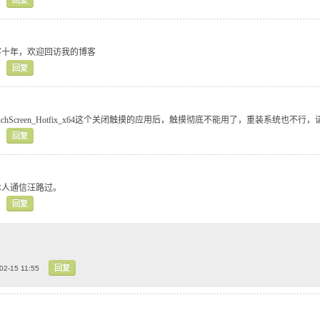
回复
客十年，欢迎回访我的博客
回复
_4_TouchScreen_Hotfix_x64这个关闭触摸的应用后，触摸彻底不能用了，重装系统
回复
本人通信汪路过。
回复
回复
02-15 11:55