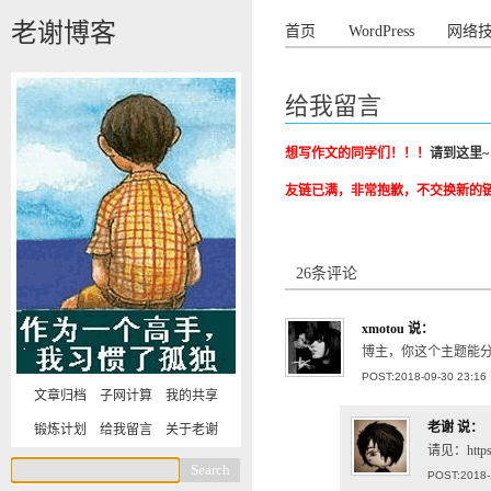
老谢博客
首页
WordPress
网络
给我留言
想写作文的同学们！！！
请到这里~
友链已满，非常抱歉，不交换新的
26条评论
xmotou
说：
博主，你这个主题能
POST:2018-09-30 23:16
文章归档
子网计算
我的共享
老谢
说：
锻炼计划
给我留言
关于老谢
请见：https:/
POST:2018-