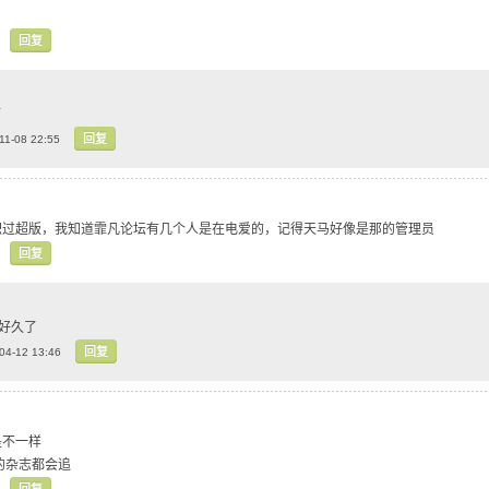
回复
了
回复
11-08 22:55
职过超版，我知道霏凡论坛有几个人是在电爱的，记得天马好像是那的管理员
回复
凉好久了
回复
04-12 13:46
是不一样
的杂志都会追