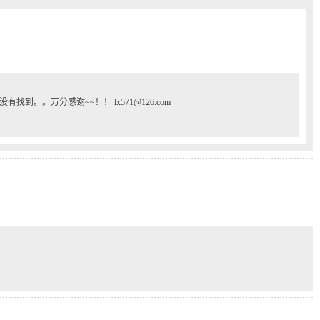
都没有找到。。万分感谢~~！！
lx571@126.com