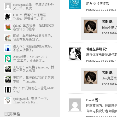
朋友 交换链接吗
openagentskills：电脑缝缝补补
又三年，真实
POST:2018-10-31 19:34
kn007：我笔记本还用着
T480s，还很好用。 家...
老谢
说：
ching：因为找关于恒创服务器
目前不换
客观评价的信息...
POST:2018-
雨帆：年纪越大越抠是真的，
我现在就降级到了...
秦大叔：现在都是够用就好，
曾经左手烟
说：
不想太折腾了。
原来你在电爱论坛任
Andy烧麦：X1C 5th 2017
年-2022年，走南闯北...
POST:2019-04-10 15:27
王叨叨：自从换了typecho，博
客也不怎么出问...
老谢
说：
王叨叨：我准备给我的老笔记
cfan真是
本搞一个linux系...
POST:2019-
大D：台式机现在只能是AMD
YES！
springwood：查询了一下，
David
说：
ThinkPad x1c 9th ...
网站放国内，速度就
当年电脑爱好者 每期
日志存档