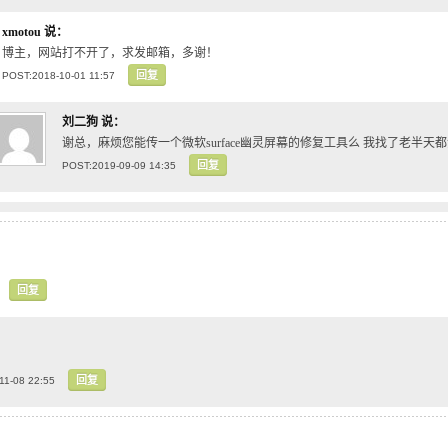
xmotou
说：
博主，网站打不开了，求发邮箱，多谢！
回复
POST:2018-10-01 11:57
刘二狗
说：
谢总，麻烦您能传一个微软surface幽灵屏幕的修复工具么 我找了老半天
回复
POST:2019-09-09 14:35
回复
回复
11-08 22:55