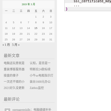
    ssl_certificate_key
2019 年 3 月
}
一
二
三
四
五
六
日
1
2
3
4
5
6
7
8
9
10
11
12
13
14
15
16
17
18
19
20
21
22
23
24
25
26
27
28
29
30
31
« 1 月
5 月 »
最新文章
电脑这玩意就是
认知，是否是一
缝缝补补的事
重装博客服务器
座大山？当架构
特斯拉24款标续
环境
接盘的傻子
决策变成配置清
Model Y 2万公里
小牛us电瓶指示灯
一次还不错的小
单比价
使用体验
闪三次不上电
装台1600元办公
米售后体验
2021好久没更新
主机
Zabbix监控
博客
oxidized备份状态
最新评论
openagentskills：电脑缝缝补补