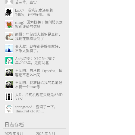
又三年，真实
kn007：我笔记本还用着
T480s，还很好用。 家...
ching：因为找关于恒创服务器
客观评价的信息...
雨帆：年纪越大越抠是真的，
我现在就降级到了...
秦大叔：现在都是够用就好，
不想太折腾了。
Andy烧麦：X1C 5th 2017
年-2022年，走南闯北...
王叨叨：自从换了typecho，博
客也不怎么出问...
王叨叨：我准备给我的老笔记
本搞一个linux系...
大D：台式机现在只能是AMD
YES！
springwood：查询了一下，
ThinkPad x1c 9th ...
日志存档
2025 年 9 月
2025 年 5 月