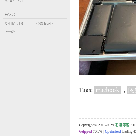
2010 年 7 月
W3C
XHTML 1.0
CSS level 3
Transitional
Google+
Tags:
macbook
,
闲
Copyright © 2010-2025
老谢博客
All 
Gzipped
76.5%
|
Optimized
loading 45