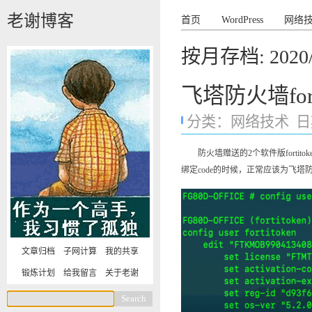
老谢博客
首页
WordPress
网络
按月存档:
2020
飞塔防火墙fort
分类：
网络技术
日期
防火墙赠送的2个软件版forti
绑定code的时候，正常应该为飞
文章归档
子网计算
我的共享
锻炼计划
给我留言
关于老谢