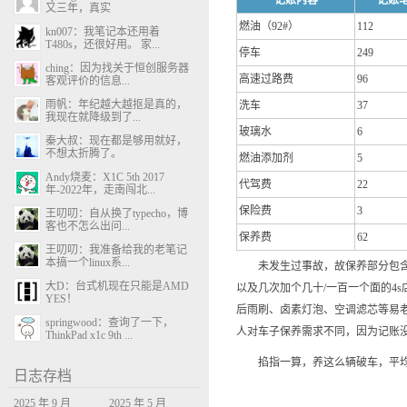
记账内容
记账
又三年，真实
燃油（92#）
112
kn007：我笔记本还用着
T480s，还很好用。 家...
停车
249
ching：因为找关于恒创服务器
高速过路费
96
客观评价的信息...
雨帆：年纪越大越抠是真的，
洗车
37
我现在就降级到了...
玻璃水
6
秦大叔：现在都是够用就好，
不想太折腾了。
燃油添加剂
5
Andy烧麦：X1C 5th 2017
代驾费
22
年-2022年，走南闯北...
保险费
3
王叨叨：自从换了typecho，博
客也不怎么出问...
保养费
62
王叨叨：我准备给我的老笔记
本搞一个linux系...
未发生过事故，故保养部分包含常
大D：台式机现在只能是AMD
以及几次加个几十/一百一个面的4
YES！
后雨刷、卤素灯泡、空调滤芯等易
springwood：查询了一下，
人对车子保养需求不同，因为记账
ThinkPad x1c 9th ...
掐指一算，养这么辆破车，平均下来一
日志存档
2025 年 9 月
2025 年 5 月