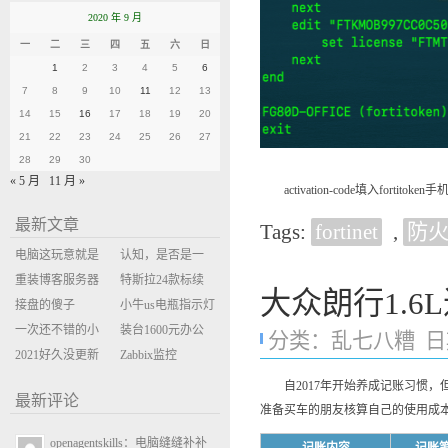
2020 年 9 月
一
二
三
四
五
六
日
1
2
3
4
5
6
7
8
9
10
11
12
13
14
15
16
17
18
19
20
21
22
23
24
25
26
27
28
29
30
« 5 月
11 月 »
activation-code填入fortitok
最新文章
Tags:
fortinet
,
防
电脑这玩意就是
认知，是否是一
缝缝补补的事
重装博客服务器
座大山？当架构
特斯拉24款标续
大众朗行1.6
环境
接盘的傻子
决策变成配置清
Model Y 2万公里
小牛us电瓶指示灯
一次还不错的小
单比价
使用体验
闪三次不上电
装台1600元办公
分类：
乱七八糟
日期
米售后体验
2021好久没更新
主机
Zabbix监控
博客
oxidized备份状态
自2017年开始养成记账习惯，
最新评论
准备买车的朋友核算自己的使用成
openagentskills：电脑缝缝补补