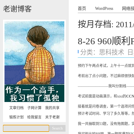
老谢博客
首页
WordPress
网络
按月存档:
2011
8-26 960顺利
分类：
思科技术
日期
预约下午两点考试，上午十一点就
考前出了点小问题，不过麻烦很快
————————–我叫分割线——
考试前面是动画演示，和xixi的
CC
接着就是问卷调查，第一个选项问你如
文章归档
子网计算
我的共享
预计考试时间、学习了多久等等，然后问
锻炼计划
给我留言
关于老谢
我一共抽取到53题，没有拖图题，