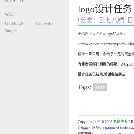
2010 年 7 月
logo设计任务
W3C
分类：
乱七八糟
日期
XHTML 1.0
CSS level 3
Transitional
Google+
类似以下页面所示logo的风格：
http://www.ypson.com/app/portfolio/lo
设计一旦采用，会给予一定的现金奖励
有意者发邮件到我的邮箱：
i@xj123.
设计任务已结束,感谢各位朋友
Tags:
logo
Copyright © 2010-2025
老谢博客
All 
Gzipped
76.5%
|
Optimized
loading 44