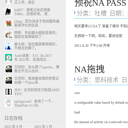
预祝NA PASS
又三年，真实
kn007：我笔记本还用着
分类：
吐槽
日期：201
T480s，还很好用。 家...
ching：因为找关于恒创服务器
客观评价的信息...
明天要考CCNA了 准备了俩月 不知
雨帆：年纪越大越抠是真的，
先预祝一下吧，哈哈，要自信呢
我现在就降级到了...
秦大叔：现在都是够用就好，
2011-8-26 下午2:00 开考
不想太折腾了。
Andy烧麦：X1C 5th 2017
年-2022年，走南闯北...
NA拖拽
王叨叨：自从换了typecho，博
客也不怎么出问...
王叨叨：我准备给我的老笔记
分类：
思科技术
日期
本搞一个linux系...
大D：台式机现在只能是AMD
cost
YES！
springwood：查询了一下，
a configurable value based by default on
ThinkPad x1c 9th ...
load
日志存档
the amount of activity on a network res
2025 年 9 月
2025 年 5 月