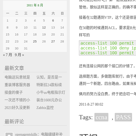
我可能比较RP吧，第一题就遇到EI
2011 年 8 月
管他，貌似这样是正确的，的确不
一
二
三
四
五
六
日
接着在32题遇到VTP，这个还是很
1
2
3
4
5
6
7
8
9
10
11
12
13
14
在50题的时候遇到ACL，要求是
15
16
17
18
19
20
21
样写的
22
23
24
25
26
27
28
access-list 100 permit 
access-list 100 deny ip
29
30
31
access-list 100 permit
« 7 月
9 月 »
还有连接公网的那个接口的IP错了，改过
最新文章
选择题方面，多做题库就行，由于
电脑这玩意就是
认知，是否是一
遇到一个新题，四台路由，如果当掉
缝缝补补的事
重装博客服务器
座大山？当架构
特斯拉24款标续
环境
接盘的傻子
决策变成配置清
Model Y 2万公里
小牛us电瓶指示灯
俩月的努力没白费，终于把念叨一年多
一次还不错的小
单比价
使用体验
闪三次不上电
装台1600元办公
2011-8-27 00:02
米售后体验
2021好久没更新
主机
Zabbix监控
博客
oxidized备份状态
Tags:
ccna
,
PASS
最新评论
openagentskills：电脑缝缝补补