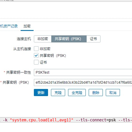
1 
-k
"system.cpu.load[all,avg1]"
--tls-connect
=psk 
--tls