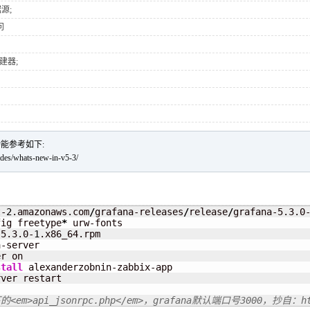
据源;
问
建器;
增功能参考如下:
des/whats-new-in-v5-3/
t-
2
.amazonaws.com
/
grafana-releases
/
release
/
grafana-5.3.0
fig freetype
*
-5.3.0-
1
.x86_64.rpm 

-server

r on

stall
ver restart

em>api_jsonrpc.php</em>，grafana默认端口号3000，抄自：http: