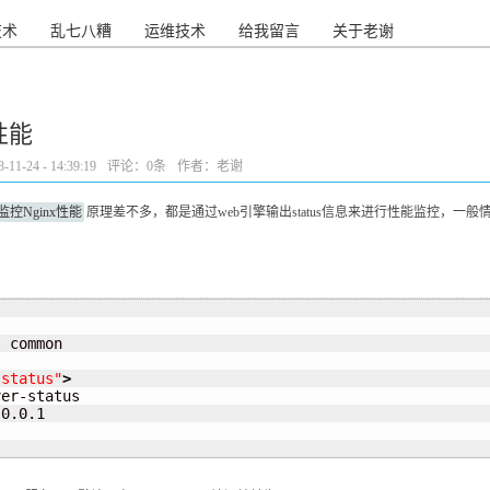
技术
乱七八糟
运维技术
给我留言
关于老谢
e性能
1-24 - 14:39:19
评论：
0条
作者：老谢
ntd监控Nginx性能
原理差不多，都是通过web引擎输出status信息来进行性能监控，一般情况下我们需要对
 common

-status"
>
er-status

0.0.1
