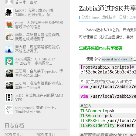
又三年，真实
Zabbix通过PSK共
kn007：我笔记本还用着
T480s，还很好用。 家...
分类：
linux
,
运维技术
日期：2018-1
ching：因为找关于恒创服务器
客观评价的信息...
Zabbix版本从3.0之后，开始支持Zabbix
雨帆：年纪越大越抠是真的，
可以使用证书认证加密通信，另外
我现在就降级到了...
秦大叔：现在都是够用就好，
生成并添加PSK共享密钥
不想太折腾了。
Andy烧麦：X1C 5th 2017
使用命令
openssl rand -hex 32
年-2022年，走南闯北...
[
root
@
zabbix scripts
]
#
王叨叨：自从换了typecho，博
ef52cbe2d1a35e6bb3c43b2
客也不怎么出问...
# 将生成的密钥写入该文件
王叨叨：我准备给我的老笔记
vim
/
usr
/
local
/
zabbix
/
本搞一个linux系...
大D：台式机现在只能是AMD
vim
/
usr
/
local
/
zabbix
/
YES！
#加入
springwood：查询了一下，
TLSConnect
ThinkPad x1c 9th ...
TLSAccept
TLSPSKFile
=
/
usr
/
local
/
日志存档
TLSPSKIdentity
=PSKTest

2025 年 9 月
2025 年 5 月
#配置完成后重启zabbix_ag