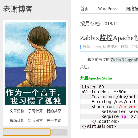
老谢博客
首页
WordPress
网络
按月存档:
2018/11
Zabbix监控Apach
分类：
linux
,
运维技术
日期：2018-1
和之前写过的
Zabbix 3.2 age
关注。
开启Apache Status
Listen 
80
<
VirtualHost 
*
:
80
>
    CustomLog 
/
dev
/
null
    ErrorLog 
/
dev
/
null

<
Location 
"/server
文章归档
子网计算
我的共享
        SetHandler serv
        Require 
ip
 127.
锻炼计划
给我留言
关于老谢
</
Location
>
</
VirtualHost
>