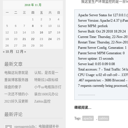
我这里生产环境监控的是一台WHM服务器，默认
2018 年 11 月
一
二
三
四
五
六
日
Apache Server Status for 127.0.0.1 (
1
2
3
4
Server Version: Apache/2.4.37 (cPa
Server MPM: prefork
5
6
7
8
9
10
11
Server Built: Oct 29 2018 18:29:24
12
13
14
15
16
17
18
Current Time: Thursday, 22-Nov-20
19
20
21
22
23
24
25
Restart Time: Thursday, 22-Nov-20
26
27
28
29
30
Parent Server Config. Generation: 1
« 10 月
12 月 »
Parent Server MPM Generation: 0
Server uptime: 15 seconds
最新文章
Server load: 0.05 0.09 0.08
Total accesses: 7 – Total Traffic: 54
电脑这玩意就是
认知，是否是一
CPU Usage: u.02 s0 cu0 cs0 – .13
缝缝补补的事
重装博客服务器
座大山？当架构
特斯拉24款标续
.467 requests/sec – 3686 B/second –
7 requests currently being processed
环境
接盘的傻子
决策变成配置清
Model Y 2万公里
小牛us电瓶指示灯
……………
一次还不错的小
单比价
使用体验
闪三次不上电
装台1600元办公
米售后体验
2021好久没更新
主机
Zabbix监控
继续阅读…
博客
oxidized备份状态
最新评论
Tags:
apache
,
zabbix
openagentskills：电脑缝缝补补