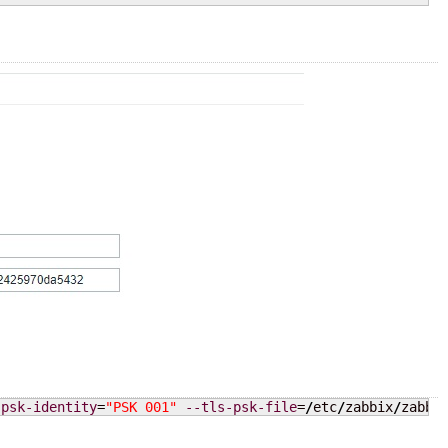
-psk-identity
=
"PSK 001"
--tls-psk-file
=
/
etc
/
zabbix
/
zabbi