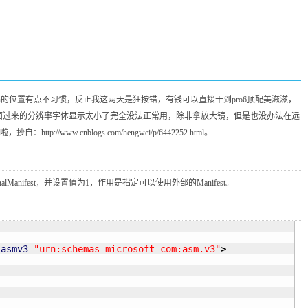
fn的位置有点不习惯，反正我这两天是狂按错，有钱可以直接干到pro6顶配美滋滋，
程桌面过来的分辨率字体显示太小了完全没法正常用，除非拿放大镜，但是也没办法在远
cnblogs.com/hengwei/p/6442252.html。
ferExternalManifest，并设置值为1，作用是指定可以使用外部的Manifest。
:asmv3
=
"urn:schemas-microsoft-com:asm.v3"
>