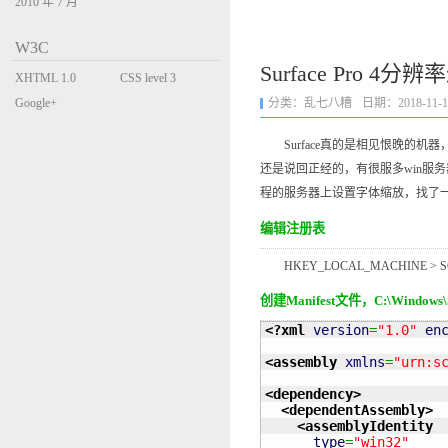
2010 年 7 月
W3C
Surface Pro
XHTML 1.0
CSS level 3
Transitional
Google+
分类：
乱七八糟
日期：2018-11-17 
Surface真的是相见恨晚的机器
还是说回正经的，有很服多win服
程的服务器上设置字体缩放，找了一圈还真有
编辑注册表
HKEY_LOCAL_MACHINE > SOFTW
创建Manifest文件，C:\Windows\Sys
<?xml
version
=
"1.0"
en
<assembly
xmlns
=
"urn:s
<dependency
>
<dependentAssembly
>
<assemblyIdentity
type
=
"win32"