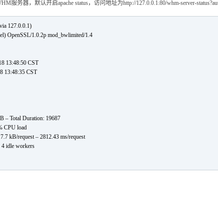
开启apache status，访问地址为http://127.0.0.1:80/whm-server-sta
via 127.0.0.1)
nel) OpenSSL/1.0.2p mod_bwlimited/1.4
18 13:48:50 CST
18 13:48:35 CST
 kB – Total Duration: 19687
3% CPU load
 7.7 kB/request – 2812.43 ms/request
, 4 idle workers