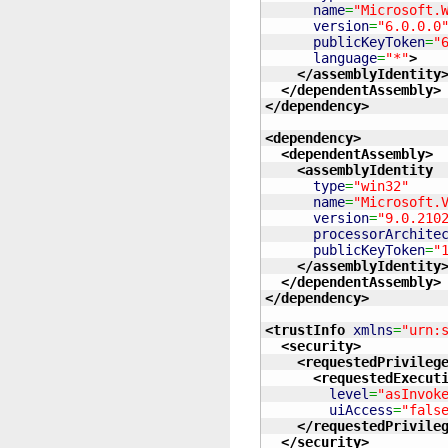
name
=
"Microsoft.
version
=
"6.0.0.0
publicKeyToken
=
"
language
=
"*"
>
</assemblyIdentity
</dependentAssembly
>
</dependency
>
<dependency
>
<dependentAssembly
>
<assemblyIdentity
type
=
"win32"
name
=
"Microsoft.
version
=
"9.0.210
processorArchite
publicKeyToken
=
"
</assemblyIdentity
</dependentAssembly
>
</dependency
>
<trustInfo
xmlns
=
"urn:
<security
>
<requestedPrivileg
<requestedExecut
level
=
"asInvok
uiAccess
=
"fals
</requestedPrivile
</security
>