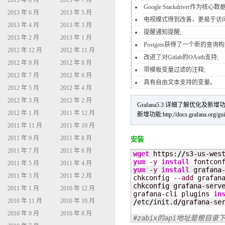
2013 年 8 月
2013 年 7 月
Google Stackdriver作为核心数
2013 年 6 月
2013 年 5 月
电视模式得到改善，更易于访
2013 年 4 月
2013 年 3 月
提醒通知提醒;
2013 年 2 月
2013 年 1 月
Postgres获得了一个新的查询构
2012 年 12 月
2012 年 11 月
改进了对Gitlab的OAuth支持;
2012 年 9 月
2012 年 8 月
带模板变量过滤的注释;
2012 年 7 月
2012 年 6 月
具有自由文本支持的变量。
2012 年 5 月
2012 年 4 月
2012 年 3 月
2012 年 2 月
Grafana5.3 详细了解优化及新
2012 年 1 月
2011 年 12 月
新增功能:http://docs.grafana.org/gui
2011 年 11 月
2011 年 10 月
2011 年 9 月
2011 年 8 月
安装
2011 年 7 月
2011 年 6 月
wget
 https:
//
s3-us-wes
yum
-y
install
 fontcon
2011 年 5 月
2011 年 4 月
yum
-y
install
 grafana
2011 年 3 月
2011 年 2 月
chkconfig 
--add
 grafana
chkconfig grafana-serve
2011 年 1 月
2010 年 12 月
grafana-cli plugins 
in
2010 年 11 月
2010 年 10 月
/
etc
/
init.d
/
grafana-ser
2010 年 9 月
2010 年 8 月
#zabix的api地址是根目录下的<