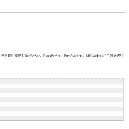
ReqPerSec、BytesPerSec、BusyWorkers、IdleWorkers四个数据进行