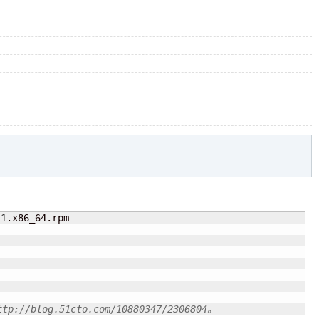
-
1
//blog.51cto.com/10880347/2306804。