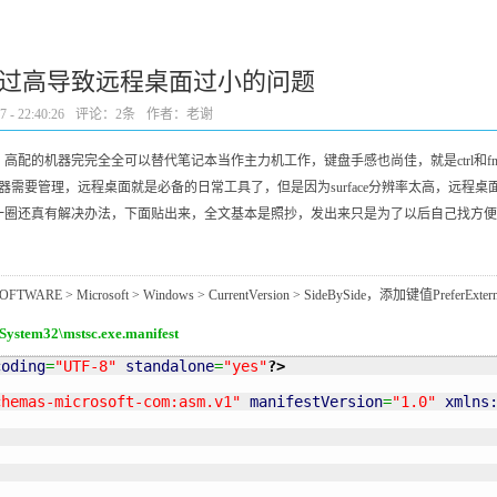
 4分辨率过高导致远程桌面过小的问题
- 22:40:26
评论：
2条
作者：老谢
，高配的机器完完全全可以替代笔记本当作主力机工作，键盘手感也尚佳，就是ctrl和
务器需要管理，远程桌面就是必备的日常工具了，但是因为surface分辨率太高，远
解决办法，下面贴出来，全文基本是照抄，发出来只是为了以后自己找方便啦，抄自：http://www.
ARE > Microsoft > Windows > CurrentVersion > SideBySide，添加键值Pre
tem32\mstsc.exe.manifest
coding
=
"UTF-8"
standalone
=
"yes"
?>
chemas-microsoft-com:asm.v1"
manifestVersion
=
"1.0"
xmlns