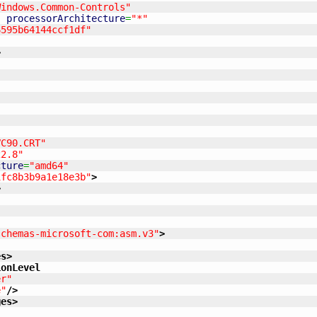
Windows.Common-Controls"
"
processorArchitecture
=
"*"
6595b64144ccf1df"
>
VC90.CRT"
22.8"
cture
=
"amd64"
1fc8b3b9a1e18e3b"
>
>
schemas-microsoft-com:asm.v3"
>
es
>
ionLevel
er"
e"
/>
ges
>