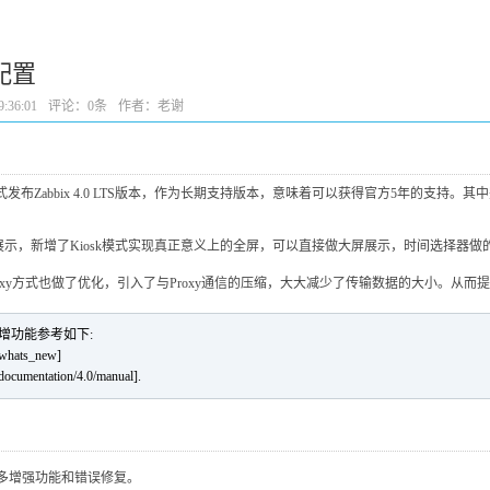
及配置
:36:01
评论：
0条
作者：老谢
正式发布Zabbix 4.0 LTS版本，作为长期支持版本，意味着可以获得官方5年的支持。其中
，新增了Kiosk模式实现真正意义上的全屏，可以直接做大屏展示，时间选择器做的和K
监控Proxy方式也做了优化，引入了与Proxy通信的压缩，大大减少了传输数据的大小。从而
化及新增功能参考如下:
whats_new]
cumentation/4.0/manual].
能，许多增强功能和错误修复。