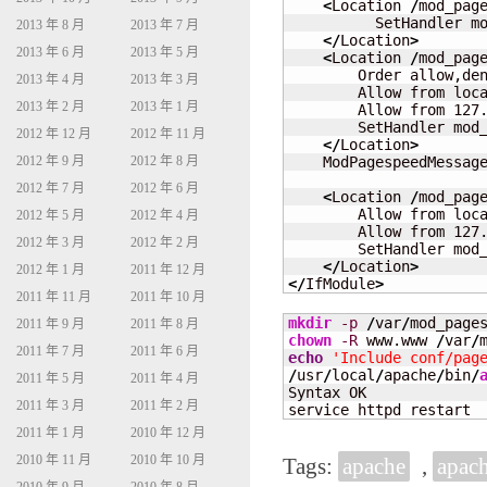
<
Location 
/
mod_pag
          SetHandler mo
2013 年 8 月
2013 年 7 月
</
Location
>
2013 年 6 月
2013 年 5 月
<
Location 
/
mod_pag
        Order allow,den
2013 年 4 月
2013 年 3 月
        Allow from loca
2013 年 2 月
2013 年 1 月
        Allow from 127.
        SetHandler mod_
2012 年 12 月
2012 年 11 月
</
Location
>
    ModPagespeedMessag
2012 年 9 月
2012 年 8 月
2012 年 7 月
2012 年 6 月
<
Location 
/
mod_pag
        Allow from loca
2012 年 5 月
2012 年 4 月
        Allow from 127.
2012 年 3 月
2012 年 2 月
        SetHandler mod_
</
Location
>
2012 年 1 月
2011 年 12 月
</
IfModule
>
2011 年 11 月
2011 年 10 月
mkdir
-p
/
var
/
mod_page
2011 年 9 月
2011 年 8 月
chown
-R
 www.www 
/
var
/
2011 年 7 月
2011 年 6 月
echo
'Include conf/pag
/
usr
/
local
/
apache
/
bin
/
2011 年 5 月
2011 年 4 月
Syntax OK

2011 年 3 月
2011 年 2 月
service httpd restart
2011 年 1 月
2010 年 12 月
2010 年 11 月
2010 年 10 月
Tags:
apache
,
apac