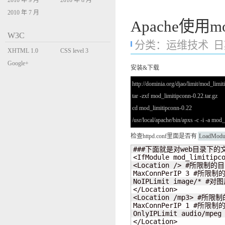
2010 年 9 月
2010 年 8 月
2010 年 7 月
Apache使用m
W3C
分类：
运维技术
日期
XHTML 1.0
CSS level 3
Transitional
Google+
安装&下载
http://dominia.org/djao/limit/mod_limit
tar -zxf mod_limitipconn-0.22.tar.gz
cd mod_limitipconn-0.22
/usr/local/apache/bin/apxs -c -i -a mod
检查httpd.conf里面是否有
LoadModul
###下面就是对web目录下的
<IfModule mod_limitipco
<Location /> #所限
MaxConnPerIP 3 #所限
NoIPLimit image/* #
</Location>

<Location /mp3> #
MaxConnPerIP 1 #所限
OnlyIPLimit audio/
</Location>
