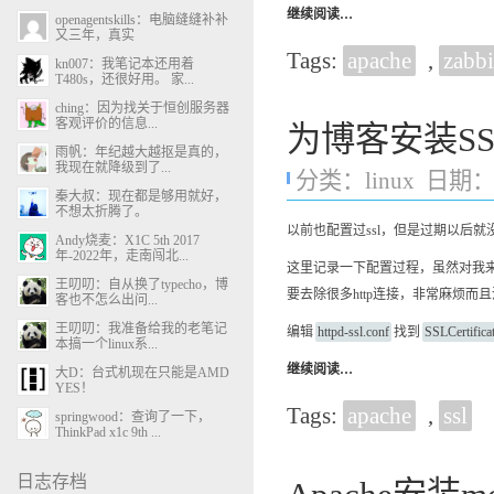
继续阅读…
openagentskills：电脑缝缝补补
又三年，真实
Tags:
apache
,
zabb
kn007：我笔记本还用着
T480s，还很好用。 家...
ching：因为找关于恒创服务器
客观评价的信息...
为博客安装S
雨帆：年纪越大越抠是真的，
我现在就降级到了...
分类：
linux
日期：20
秦大叔：现在都是够用就好，
不想太折腾了。
以前也配置过ssl，但是过期以后就没
Andy烧麦：X1C 5th 2017
年-2022年，走南闯北...
这里记录一下配置过程，虽然对我来
王叨叨：自从换了typecho，博
要去除很多http连接，非常麻烦而
客也不怎么出问...
王叨叨：我准备给我的老笔记
编辑
httpd-ssl.conf
找到
SSLCertificat
本搞一个linux系...
继续阅读…
大D：台式机现在只能是AMD
YES！
Tags:
apache
,
ssl
springwood：查询了一下，
ThinkPad x1c 9th ...
日志存档