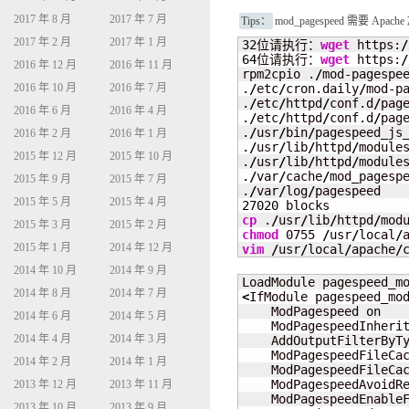
2017 年 8 月
2017 年 7 月
Tips：
mod_pagespeed 需要 Ap
2017 年 2 月
2017 年 1 月
32
位请执行：
wget
 https:
/
64
位请执行：
wget
 https:
/
2016 年 12 月
2016 年 11 月
rpm2cpio .
/
mod-pagespe
.
/
etc
/
cron.daily
/
mod-pa
2016 年 10 月
2016 年 7 月
.
/
etc
/
httpd
/
conf.d
/
page
2016 年 6 月
2016 年 4 月
.
/
etc
/
httpd
/
conf.d
/
page
.
/
usr
/
bin
/
pagespeed_js_
2016 年 2 月
2016 年 1 月
.
/
usr
/
lib
/
httpd
/
module
2015 年 12 月
2015 年 10 月
.
/
usr
/
lib
/
httpd
/
module
.
/
var
/
cache
/
mod_pagespe
2015 年 9 月
2015 年 7 月
.
/
var
/
log
/
2015 年 5 月
2015 年 4 月
27020
cp
 .
/
usr
/
lib
/
httpd
/
mod
2015 年 3 月
2015 年 2 月
chmod
 0755 
/
usr
/
local
/
2015 年 1 月
2014 年 12 月
vim
/
usr
/
local
/
apache
/
2014 年 10 月
2014 年 9 月
LoadModule pagespeed_m
2014 年 8 月
2014 年 7 月
<
IfModule pagespeed_mo
    ModPagespeed on

2014 年 6 月
2014 年 5 月
    ModPagespeedInherit
2014 年 4 月
2014 年 3 月
    AddOutputFilterByT
    ModPagespeedFileCa
2014 年 2 月
2014 年 1 月
    ModPagespeedFileCa
    ModPagespeedAvoidRe
2013 年 12 月
2013 年 11 月
    ModPagespeedEnableF
2013 年 10 月
2013 年 9 月