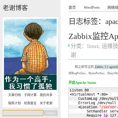
老谢博客
首页
WordPress
网络
日志标签：apac
Zabbix监控A
分类：
linux
,
运维
谢
和之前写过的
Zabbix 3.2 age
对ReqPerSec、BytesPerSec、Bus
开启Apache Status
Listen 
80
<
VirtualHost 
*
:
80
>
文章归档
子网计算
我的共享
    CustomLog 
/
dev
/
null
    ErrorLog 
/
dev
/
null

锻炼计划
给我留言
关于老谢
<
Location 
"/server
        SetHandler serv
        Require 
ip
 127.