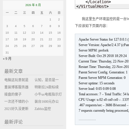
</
Location
>
2026 年 8 月
</
VirtualHost
>
一
二
三
四
五
六
日
我这里生产环境监控的是一台WHM服务器，默认开启
1
2
下应该如下页面内容：
3
4
5
6
7
8
9
10
11
12
13
14
15
16
Apache Server Status for 127.0.0.1 (
17
18
19
20
21
22
23
Server Version: Apache/2.4.37 (cPa
24
25
26
27
28
29
30
Server MPM: prefork
31
Server Built: Oct 29 2018 18:29:24
« 9 月
Current Time: Thursday, 22-Nov-20
Restart Time: Thursday, 22-Nov-20
最新文章
Parent Server Config. Generation: 1
Parent Server MPM Generation: 0
电脑这玩意就是
认知，是否是一
Server uptime: 15 seconds
缝缝补补的事
重装博客服务器
座大山？当架构
特斯拉24款标续
Server load: 0.05 0.09 0.08
Total accesses: 7 – Total Traffic: 54
环境
接盘的傻子
决策变成配置清
Model Y 2万公里
小牛us电瓶指示灯
CPU Usage: u.02 s0 cu0 cs0 – .13
一次还不错的小
单比价
使用体验
闪三次不上电
装台1600元办公
.467 requests/sec – 3686 B/second –
米售后体验
2021好久没更新
主机
Zabbix监控
7 requests currently being processed
博客
oxidized备份状态
……………
最新评论