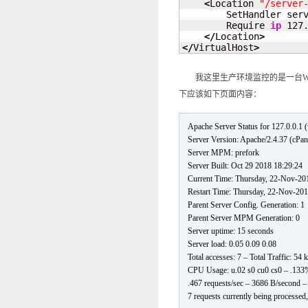
<
Location 
"/server
        SetHandler serv
        Require 
ip
 127.
</
Location
>
</
VirtualHost
>
我这里生产环境监控的是一台WHM服务器，默认开启
下应该如下页面内容：
Apache Server Status for 127.0.0.1 (
Server Version: Apache/2.4.37 (cPa
Server MPM: prefork
Server Built: Oct 29 2018 18:29:24
Current Time: Thursday, 22-Nov-20
Restart Time: Thursday, 22-Nov-20
Parent Server Config. Generation: 1
Parent Server MPM Generation: 0
Server uptime: 15 seconds
Server load: 0.05 0.09 0.08
Total accesses: 7 – Total Traffic: 54
CPU Usage: u.02 s0 cu0 cs0 – .13
.467 requests/sec – 3686 B/second –
7 requests currently being processed