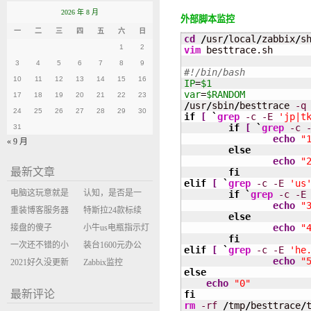
2026 年 8 月
外部脚本监控
一
二
三
四
五
六
日
cd
/
usr
/
local
/
zabbix
/
s
1
2
vim
 besttrace.sh

3
4
5
6
7
8
9
#!/bin/bash
10
11
12
13
14
15
16
IP
=
$1
var
=
$RANDOM
17
18
19
20
21
22
23
/
usr
/
sbin
/
besttrace 
-q
24
25
26
27
28
29
30
if
[
`
grep
-c
-E
'jp|t
if
[
`
grep
-c
31
echo
"
« 9 月
else
echo
"
最新文章
fi
elif
[
`
grep
-c
-E
'us
电脑这玩意就是
认知，是否是一
if
`
grep
-c
-E
echo
"
缝缝补补的事
重装博客服务器
座大山？当架构
特斯拉24款标续
else
echo
"
环境
接盘的傻子
决策变成配置清
Model Y 2万公里
小牛us电瓶指示灯
fi
一次还不错的小
单比价
使用体验
闪三次不上电
装台1600元办公
elif
[
`
grep
-c
-E
'he
echo
"
米售后体验
2021好久没更新
主机
Zabbix监控
else
博客
oxidized备份状态
echo
"0"
最新评论
fi
rm
-rf
/
tmp
/
besttrace
/