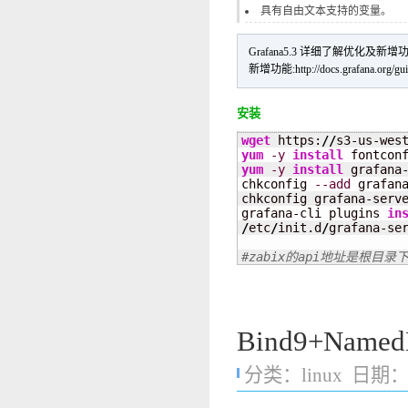
具有自由文本支持的变量。
Grafana5.3 详细了解优化及新
新增功能:http://docs.grafana.org/gui
安装
wget
 https:
//
s3-us-wes
yum
-y
install
 fontcon
yum
-y
install
 grafana
chkconfig 
--add
 grafana
chkconfig grafana-serve
grafana-cli plugins 
in
/
etc
/
init.d
/
grafana-ser
#zabix的api地址是根目录下的<
Bind9+Na
分类：
linux
日期：20