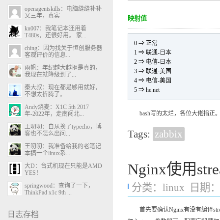
openagentskills：电脑缝缝补补
又三年，真实
映射值
kn007：我笔记本还用着
T480s，还很好用。 家...
0 ⇒ 正常
ching：因为找关于恒创服务器
1 ⇒ 联通-日本
客观评价的信息...
2 ⇒ 电信-日本
雨帆：年纪越大越抠是真的，
3 ⇒ 联通-美国
我现在就降级到了...
4 ⇒ 电信-美国
秦大叔：现在都是够用就好，
5 ⇒ he.net
不想太折腾了。
Andy烧麦：X1C 5th 2017
bash写的太烂，各位大佬指正
年-2022年，走南闯北...
王叨叨：自从换了typecho，博
Tags:
zabbix
客也不怎么出问...
王叨叨：我准备给我的老笔记
本搞一个linux系...
Nginx使用s
大D：台式机现在只能是AMD
YES！
分类：
linux
日期：20
springwood：查询了一下，
ThinkPad x1c 9th ...
首先要确认Nginx有没有编译str
日志存档