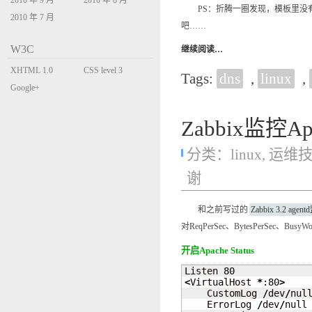
2010 年 9 月
2010 年 8 月
PS：折腾一圈发现，模板里没有包含O
2010 年 7 月
吧……
W3C
继续阅读…
XHTML 1.0
CSS level 3
Tags:
dns
,
linux
,
Transitional
Google+
Zabbix监控A
分类：
linux
,
运维
谢
和之前写过的
Zabbix 3.2 age
对ReqPerSec、BytesPerSec、Bus
开启Apache Status
Listen 
80
<
VirtualHost 
*
:
80
>
    CustomLog 
/
dev
/
null
    ErrorLog 
/
dev
/
null
