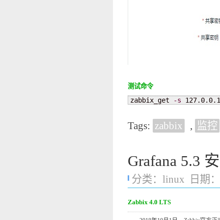
测试命令
zabbix_get 
-s
 127.0.0.
Tags:
zabbix
,
监控
Grafana 5.
分类：
linux
日期：20
Zabbix 4.0 LTS