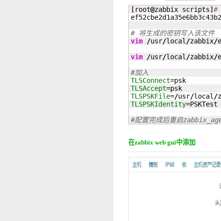
[
root
@
zabbix scripts
]
#
ef52cbe2d1a35e6bb3c43b2
# 将生成的密钥写入该文件
vim
/
usr
/
local
/
zabbix
/
vim
/
usr
/
local
/
zabbix
/
#加入
TLSConnect
TLSAccept
TLSPSKFile
=
/
usr
/
local
/
TLSPSKIdentity
=PSKTest

#配置完成后重启zabbix_ag
在zabbix web gui中添加