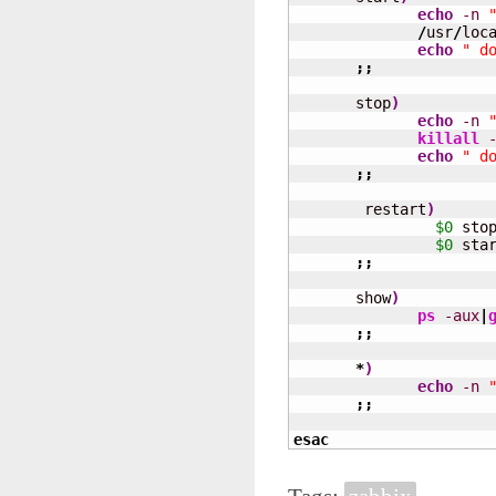
echo
-n
/
usr
/
loc
echo
" d
;;
       stop
)
echo
-n
killall
echo
" d
;;
        restart
)
$0
 stop
$0
 star
;;
       show
)
ps
-aux
|
;;
*
)
echo
-n
;;
esac