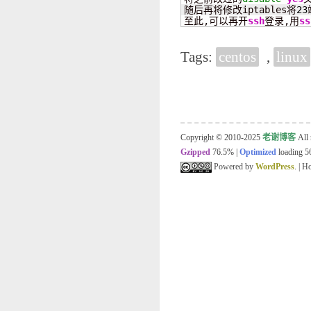
随后再将修改iptables将
23
至此,可以再开
ssh
登录,用
ss
Tags:
centos
,
linux
Copyright © 2010-2025
老谢博客
All 
Gzipped
76.5%
|
Optimized
loading 56
Powered by
WordPress
. | 