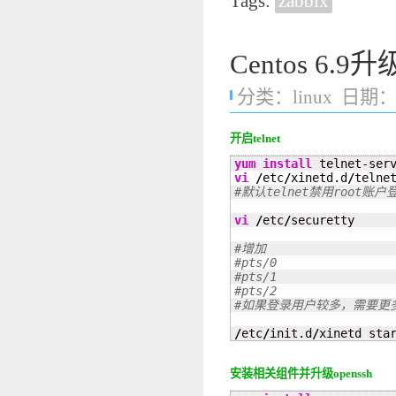
Tags:
zabbix
Centos 6.9升
分类：
linux
日期：20
开启telnet
yum install
vi
/
etc
/
xinetd.d
/
#默认telnet禁用root账户
vi
/
etc
/
securetty

#增加
#pts/0
#pts/1
#pts/2
#如果登录用户较多，需要更多的
/
etc
/
init.d
/
xinetd sta
安装相关组件并升级openssh