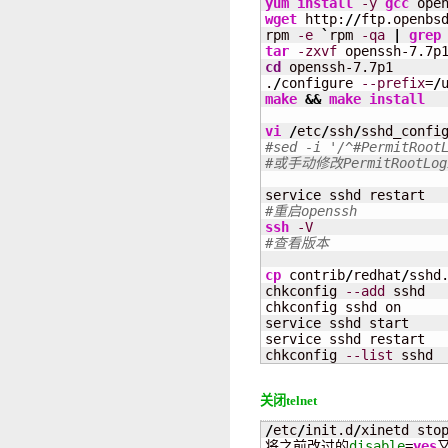
yum install
-y
gcc
wget
 http:
//
ftp.openbs
rpm 
-e
`
rpm 
-qa
|
grep
tar
-zxvf
cd
 openssh-7.7p1

.
/
configure 
--prefix
=
/
make
&&
make
install
vi
/
etc
/
ssh
/
#sed -i '/^#PermitRoot
#或手动修改PermitRootLog
#重启openssh
ssh
-V
#查看版本
cp
 contrib
/
redhat
/
sshd
chkconfig 
--add
 sshd

chkconfig sshd on

service sshd start

service sshd restart

chkconfig 
--list
 sshd
关闭telnet
/
etc
/
init.d
/
xinetd sto
将之前改过的
disable
=
yes
又