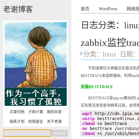
老谢博客
首页
WordPress
网络
日志分类：linu
zabbix监控tra
分类：
linux
日期：20
不知道哪位大神最近在做法机房攻
BESTTRACE来追踪理由，利用ba
安装BESTTRACE
BESTTRACE是ipip.net推出
实际情况发现查询频率过高，会导致返回
文章归档
子网计算
我的共享
wget
 http:
//
cdn.ipip.n
unzip
锻炼计划
给我留言
关于老谢
chmod
mv
 besttrace 
/
usr
/
sbin
chmod
 +s 
/
usr
/
sbin
/
bes