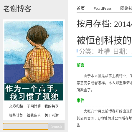
老谢博客
首页
WordPress
网络
按月存档:
2014
被恒创科技的
分类：
吐槽
日期：201
前言
由于本人就是从事主机行业，所以
恶意竞争或者怎样，本人郑重承诺
所欲言了。
事件
文章归档
子网计算
我的共享
大概几个月之前博客开始出现作者
锻炼计划
给我留言
关于老谢
其公司官网，ip地址为其公司所在
告：