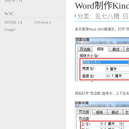
2010 年 7 月
Word制作Kin
W3C
分类：
乱七八糟
日期
XHTML 1.0
CSS level 3
本文使用Word 2003做演示，打
Transitional
Google+
然后打开“页边距”选项卡，上下左右