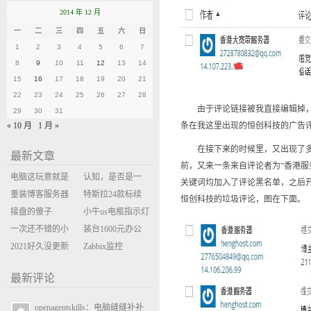
2014 年 12 月
一
二
三
四
五
六
日
1
2
3
4
5
6
7
8
9
10
11
12
13
14
15
16
17
18
19
20
21
22
23
24
25
26
27
28
由于评论链接被我直接编辑掉，所
29
30
31
« 10 月
1 月 »
条在我这里出现的恒创科技的广告
在接下来的时候里，又出现了多条
最新文章
前，又来一条来自评论者为“香港服
电脑这玩意就是
认知，是否是一
关键词均加入了评论黑名单，之后
缝缝补补的事
重装博客服务器
座大山？当架构
特斯拉24款标续
恒创科技的垃圾评论，图在下面。
环境
接盘的傻子
决策变成配置清
Model Y 2万公里
小牛us电瓶指示灯
一次还不错的小
单比价
使用体验
闪三次不上电
装台1600元办公
米售后体验
2021好久没更新
主机
Zabbix监控
博客
oxidized备份状态
最新评论
openagentskills：电脑缝缝补补