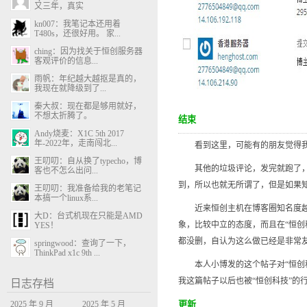
又三年，真实
kn007：我笔记本还用着
T480s，还很好用。 家...
ching：因为找关于恒创服务器
客观评价的信息...
雨帆：年纪越大越抠是真的，
我现在就降级到了...
秦大叔：现在都是够用就好，
不想太折腾了。
结束
Andy烧麦：X1C 5th 2017
年-2022年，走南闯北...
看到这里，可能有的朋友觉得我就
王叨叨：自从换了typecho，博
其他的垃圾评论，发完就跑了，我
客也不怎么出问...
到，所以也就无所谓了，但是如果
王叨叨：我准备给我的老笔记
本搞一个linux系...
近来恒创主机在博客圈知名度越来
大D：台式机现在只能是AMD
象，比较中立的态度，而且在“恒创
YES！
都没删，自认为这么做已经是非常
springwood：查询了一下，
ThinkPad x1c 9th ...
本人小博发的这个帖子对“恒创科
我这篇帖子以后也被“恒创科技”的
日志存档
2025 年 9 月
2025 年 5 月
更新