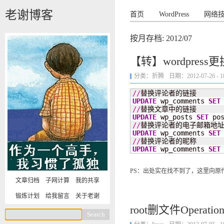
老谢博客
首页
WordPress
网络
按月存档:
2012/07
【转】wordpress
分类：
折腾
日期：2012-07-26 - 18
//
UPDATE
 wp_comments 
SET
//
UPDATE
 wp_posts 
SET
 po
//
UPDATE
 wp_comments 
SET
//
UPDATE
 wp_comments 
SET
PS：出处实在找不到了，这里向
文章归档
子网计算
我的共享
锻炼计划
给我留言
关于老谢
root删文件Operation n