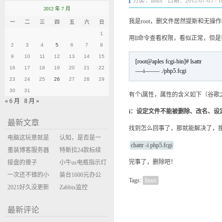
分类：
linux
日期：2012-07-05 - 18
2012 年 7 月
我是root，删文件居然提斯和无操
一
二
三
四
五
六
日
1
用ll命令查看权限，看似正常，但
2
3
4
5
6
7
8
9
10
11
12
13
14
15
[root@aples fcgi-bin]# lsattr
16
17
18
19
20
21
22
—-i——– ./php5.fcgi
23
24
25
26
27
28
29
30
31
有个i属性，属性的含义如下（谷歌
« 6 月
8 月 »
i：设定文件不能被删除、改名、设
最新文章
找到怎么回事了，那就能解决了，搜
电脑这玩意就是
认知，是否是一
chattr -i php5.fcgi
缝缝补补的事
重装博客服务器
座大山？当架构
特斯拉24款标续
完事了，删除吧！
环境
接盘的傻子
决策变成配置清
Model Y 2万公里
小牛us电瓶指示灯
一次还不错的小
单比价
使用体验
闪三次不上电
装台1600元办公
Tags:
linux
米售后体验
2021好久没更新
主机
Zabbix监控
博客
oxidized备份状态
最新评论