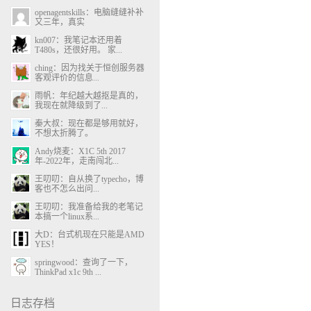
openagentskills：电脑缝缝补补
又三年，真实
kn007：我笔记本还用着
T480s，还很好用。 家...
ching：因为找关于恒创服务器
客观评价的信息...
雨帆：年纪越大越抠是真的，
我现在就降级到了...
秦大叔：现在都是够用就好，
不想太折腾了。
Andy烧麦：X1C 5th 2017
年-2022年，走南闯北...
王叨叨：自从换了typecho，博
客也不怎么出问...
王叨叨：我准备给我的老笔记
本搞一个linux系...
大D：台式机现在只能是AMD
YES！
springwood：查询了一下，
ThinkPad x1c 9th ...
日志存档