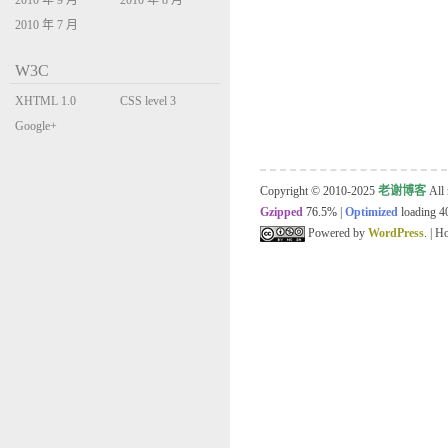
2010 年 9 月
2010 年 8 月
2010 年 7 月
W3C
XHTML 1.0
CSS level 3
Transitional
Google+
Copyright © 2010-2025
老谢博客
All 
Gzipped
76.5%
|
Optimized
loading 40
Powered by
WordPress
. | 