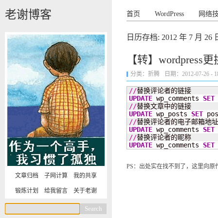
老谢博客
首页
WordPress
网络
日历存档:
2012 年 7 月 26 
【转】wordpress
分类：
折腾
日期：2012-07-26 - 18
//
UPDATE
 wp_comments 
SET
//
UPDATE
 wp_posts 
SET
 po
//
UPDATE
 wp_comments 
SET
//
UPDATE
 wp_comments 
SET
PS：出处实在找不到了，这里向
文章归档
子网计算
我的共享
锻炼计划
给我留言
关于老谢