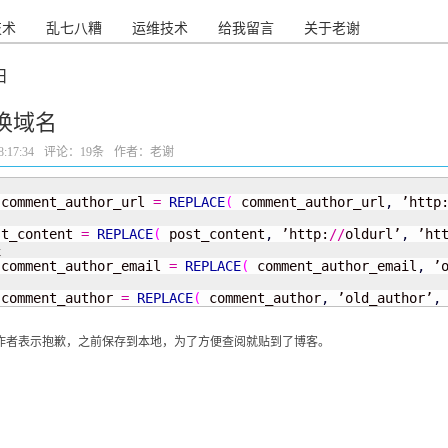
技术
乱七八糟
运维技术
给我留言
关于老谢
日
更换域名
:17:34
评论：
19条
作者：老谢
 comment_author_url 
=
REPLACE
(
 comment_author_url
,
 ’http
st_content 
=
REPLACE
(
 post_content
,
 ’http:
//
oldurl’
,
 ’ht
 comment_author_email 
=
REPLACE
(
 comment_author_email
,
 ’
 comment_author 
=
REPLACE
(
 comment_author
,
 ’old_author’
,
原作者表示抱歉，之前保存到本地，为了方便查阅就贴到了博客。