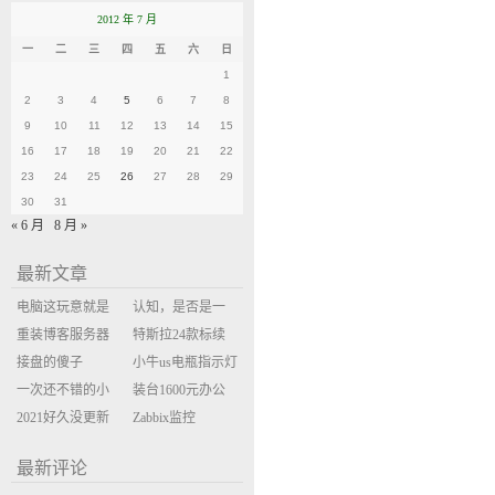
2012 年 7 月
一
二
三
四
五
六
日
1
2
3
4
5
6
7
8
9
10
11
12
13
14
15
16
17
18
19
20
21
22
23
24
25
26
27
28
29
30
31
« 6 月
8 月 »
最新文章
电脑这玩意就是
认知，是否是一
缝缝补补的事
重装博客服务器
座大山？当架构
特斯拉24款标续
环境
接盘的傻子
决策变成配置清
Model Y 2万公里
小牛us电瓶指示灯
一次还不错的小
单比价
使用体验
闪三次不上电
装台1600元办公
米售后体验
2021好久没更新
主机
Zabbix监控
博客
oxidized备份状态
最新评论