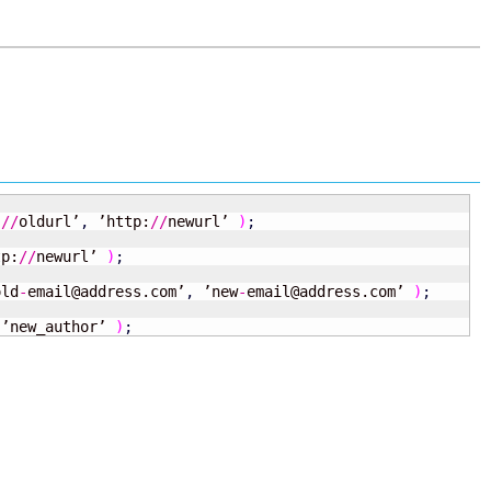
:
//
oldurl’
,
 ’http:
//
newurl’ 
)
;
tp:
//
newurl’ 
)
;
old
-
email@address.com’
,
 ’new
-
email@address.com’ 
)
;
 ’new_author’ 
)
;