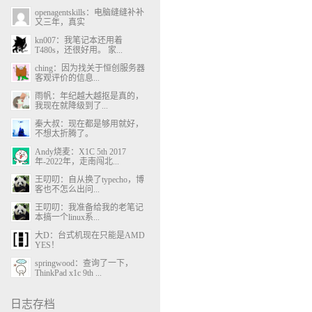
openagentskills：电脑缝缝补补
又三年，真实
kn007：我笔记本还用着
T480s，还很好用。 家...
ching：因为找关于恒创服务器
客观评价的信息...
雨帆：年纪越大越抠是真的，
我现在就降级到了...
秦大叔：现在都是够用就好，
不想太折腾了。
Andy烧麦：X1C 5th 2017
年-2022年，走南闯北...
王叨叨：自从换了typecho，博
客也不怎么出问...
王叨叨：我准备给我的老笔记
本搞一个linux系...
大D：台式机现在只能是AMD
YES！
springwood：查询了一下，
ThinkPad x1c 9th ...
日志存档