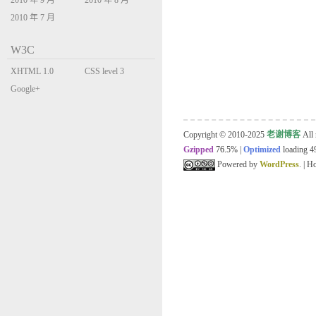
2010 年 9 月
2010 年 8 月
2010 年 7 月
W3C
XHTML 1.0
CSS level 3
Transitional
Google+
Copyright © 2010-2025
老谢博客
All 
Gzipped
76.5%
|
Optimized
loading 49
Powered by
WordPress
. | 