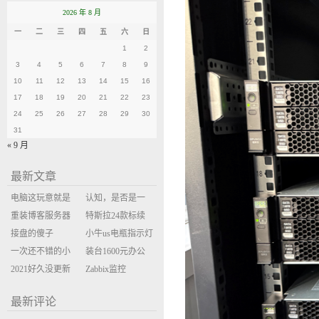
2026 年 8 月
一
二
三
四
五
六
日
1
2
3
4
5
6
7
8
9
10
11
12
13
14
15
16
17
18
19
20
21
22
23
24
25
26
27
28
29
30
31
« 9 月
最新文章
电脑这玩意就是
认知，是否是一
缝缝补补的事
重装博客服务器
座大山？当架构
特斯拉24款标续
环境
接盘的傻子
决策变成配置清
Model Y 2万公里
小牛us电瓶指示灯
一次还不错的小
单比价
使用体验
闪三次不上电
装台1600元办公
米售后体验
2021好久没更新
主机
Zabbix监控
博客
oxidized备份状态
最新评论