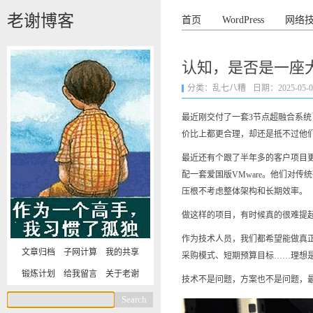
老谢博客
首页
WordPress
网络
认知，是否是一座
分类：
乱七八糟
日期：2025-05-06 
最近刚交付了一套3节点超融合系统，客
价比上都更合理，却还是抵不过他们
最近还有个跟了半年多的客户项目更
配一套爱国版VMware。他们对
压根不考虑整体架构和长期效率。
做这样的项目，有时候真的很难提
作为技术人员，我们都希望能做真
文章归档
子网计算
我的共享
采购模式、短期预算目标……理想是
锻炼计划
给我留言
关于老谢
技术不是问题，方案也不是问题，