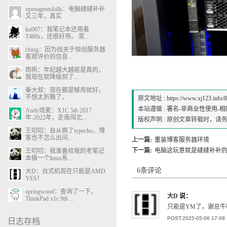
openagentskills：电脑缝缝补补
又三年，真实
kn007：我笔记本还用着
T480s，还很好用。 家...
ching：因为找关于恒创服务器
客观评价的信息...
雨帆：年纪越大越抠是真的，
我现在就降级到了...
秦大叔：现在都是够用就好，
不想太折腾了。
原文地址 :
https://www.xj123.info/
本站遵循 :
署名-非商业性使用-相同方式
Andy烧麦：X1C 5th 2017
年-2022年，走南闯北...
版权声明 : 原创文章转载时，
王叨叨：自从换了typecho，博
客也不怎么出问...
上一篇:
重装博客服务器环境
下一篇:
电脑这玩意就是缝缝补补
王叨叨：我准备给我的老笔记
本搞一个linux系...
6条评论
大D：台式机现在只能是AMD
YES！
springwood：查询了一下，
大D
说：
ThinkPad x1c 9th ...
只能是YM了，谢总牛
POST:2025-05-06 17:08
日志存档