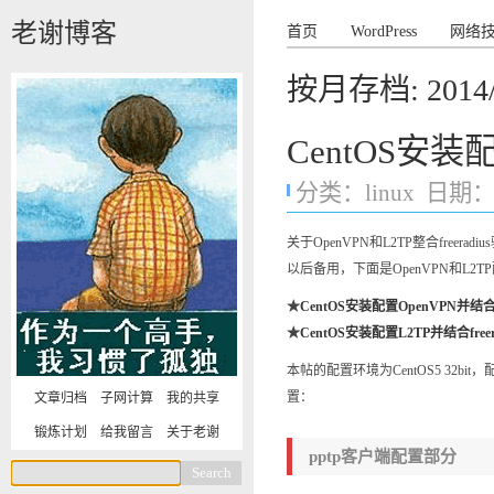
老谢博客
首页
WordPress
网络
按月存档:
2014
CentOS安装配
分类：
linux
日期：20
关于OpenVPN和L2TP整合fre
以后备用，下面是OpenVPN和L2
★
CentOS安装配置OpenVPN并结合fr
★
CentOS安装配置L2TP并结合freer
本帖的配置环境为CentOS5 32b
置：
文章归档
子网计算
我的共享
锻炼计划
给我留言
关于老谢
pptp客户端配置部分