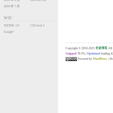
2010 年 9 月
2010 年 8 月
2010 年 7 月
W3C
XHTML 1.0
CSS level 3
Transitional
Google+
Copyright © 2010-2025
老谢博客
All 
Gzipped
76.5%
|
Optimized
loading 42
Powered by
WordPress
. | 