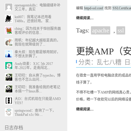
openagentskills：电脑缝缝补补
编辑
httpd-ssl.conf
找到
SSLCertificat
又三年，真实
kn007：我笔记本还用着
继续阅读…
T480s，还很好用。 家...
ching：因为找关于恒创服务器
Tags:
apache
,
ssl
客观评价的信息...
雨帆：年纪越大越抠是真的，
我现在就降级到了...
更换AMP（
秦大叔：现在都是够用就好，
不想太折腾了。
分类：
乱七八糟
日期
Andy烧麦：X1C 5th 2017
年-2022年，走南闯北...
在宿舍一直用学校电脑店卖的成品线
王叨叨：自从换了typecho，博
客也不怎么出问...
线子算了，
王叨叨：我准备给我的老笔记
本搞一个linux系...
不得不吐槽一下AMP的网线真心贵
大D：台式机现在只能是AMD
价格，晒一下收拾完以后的网络设
YES！
继续阅读…
springwood：查询了一下，
ThinkPad x1c 9th ...
日志存档