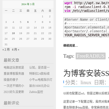
wget
 http:
//
apt.sw.be
/
2014 年 3 月
rpm 
-i
 radiusclient-0.
vim
/
etc
/
radiusclient
/
一
二
三
四
五
六
日
1
2
3
4
5
6
7
8
9
10
11
12
13
14
15
16
17
18
19
20
21
22
23

YOUR_RADIUS_SERVER_HOS
24
25
26
27
28
29
30
31
继续阅读…
« 2 月
4 月 »
Tags:
FreeRADIUS
最新文章
电脑这玩意就是
认知，是否是一
为博客安装S
缝缝补补的事
重装博客服务器
座大山？当架构
特斯拉24款标续
环境
接盘的傻子
决策变成配置清
Model Y 2万公里
小牛us电瓶指示灯
分类：
linux
日期：20
一次还不错的小
单比价
使用体验
闪三次不上电
装台1600元办公
米售后体验
2021好久没更新
主机
Zabbix监控
以前也配置过ssl，但是过期以后就没
博客
oxidized备份状态
这里记录一下配置过程，虽然对我来
最新评论
要去除很多http连接，非常麻烦而