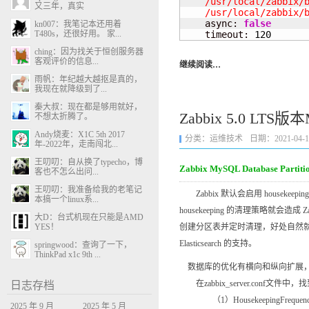
    /usr/local/zabbix/b
又三年，真实
    /usr/local/zabbix/

    async: 
false
kn007：我笔记本还用着
T480s，还很好用。 家...
    timeout: 
120
ching：因为找关于恒创服务器
客观评价的信息...
继续阅读…
雨帆：年纪越大越抠是真的，
我现在就降级到了...
秦大叔：现在都是够用就好，
Zabbix 5.0 L
不想太折腾了。
Andy烧麦：X1C 5th 2017
分类：
运维技术
日期：2021-04-10 
年-2022年，走南闯北...
王叨叨：自从换了typecho，博
Zabbix MySQL Database P
客也不怎么出问...
王叨叨：我准备给我的老笔记
Zabbix 默认会启用 housekee
本搞一个linux系...
housekeeping 的清理策略就会造
大D：台式机现在只能是AMD
YES！
创建分区表并定时清理，好处自然就是减少 Z
Elasticsearch 的支持。
springwood：查询了一下，
ThinkPad x1c 9th ...
数据库的优化有横向和纵向扩展，
在zabbix_server.conf文件
日志存档
（1）HousekeepingFre
2025 年 9 月
2025 年 5 月