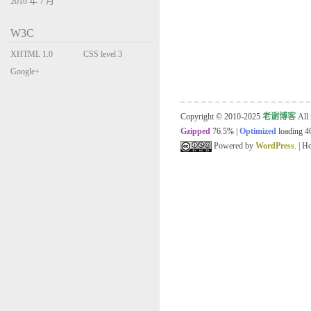
2010 年 7 月
W3C
XHTML 1.0
CSS level 3
Transitional
Google+
Copyright © 2010-2025
老谢博客
All 
Gzipped
76.5%
|
Optimized
loading 40
Powered by
WordPress
. | 