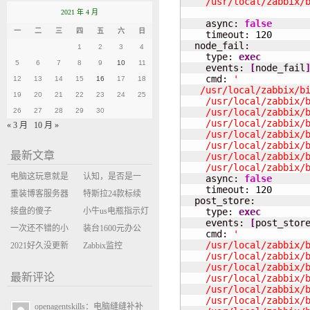
    /usr/local/zabbix/
2021 年 4 月
    async: 
false
一
二
三
四
五
六
日
    timeout: 
120
  node_fail:

1
2
3
4
    type: 
exec
5
6
7
8
9
10
11
    events: 
[
node_fail
    cmd: 
'

12
13
14
15
16
17
18
   /usr/local/zabbix/bi
19
20
21
22
23
24
25
    /usr/local/zabbix/b
26
27
28
29
30
    /usr/local/zabbix/b
    /usr/local/zabbix/b
« 3 月
10 月 »
    /usr/local/zabbix/b
    /usr/local/zabbix/b
最新文章
    /usr/local/zabbix/b
    /usr/local/zabbix/
电脑这玩意就是
认知，是否是一

    async: 
false
    timeout: 
120
缝缝补补的事
重装博客服务器
座大山？当架构
特斯拉24款标续
  post_store:

环境
接盘的傻子
决策变成配置清
Model Y 2万公里
小牛us电瓶指示灯
    type: 
exec
    events: 
[
post_stor
一次还不错的小
单比价
使用体验
闪三次不上电
装台1600元办公
    cmd: 
'

    /usr/local/zabbix/b
米售后体验
2021好久没更新
主机
Zabbix监控
    /usr/local/zabbix/b
博客
oxidized备份状态
    /usr/local/zabbix/b
最新评论
    /usr/local/zabbix/b
    /usr/local/zabbix/b
    /usr/local/zabbix/b
openagentskills：电脑缝缝补补