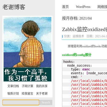
老谢博客
首页
WordPress
网络
按月存档:
2021/04
Zabbix监控oxidi
分类：
运维技术
日期：2021-04-16 
原理是利用oxidized的hooks功能调用z
oxidized的config部分
hooks:

  node_success:

    type: 
exec
    events: 
[
node_succ
    cmd: 
'

    /usr/local/zabbix/b
    /usr/local/zabbix/b
文章归档
子网计算
我的共享
    /usr/local/zabbix/b
    /usr/local/zabbix/b
锻炼计划
给我留言
关于老谢
    /usr/local/zabbix/b
    /usr/local/zabbix/b
    /usr/local/zabbix/b