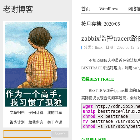
老谢博客
首页
WordPress
网络
按月存档:
2020/05
zabbix监控tracert
分类：
linux
日期：2020-05-12 - 21
不知道哪位大神最近在做法机房攻
BESTTRACE来追踪理由，利用ba
安装BESTTRACE
BESTTRACE是ipip.net推出
实际情况发现查询频率过高，会导致返回
wget
 http:
//
cdn.ipip.n
unzip
文章归档
子网计算
我的共享
chmod
mv
 besttrace 
/
usr
/
sbin
锻炼计划
给我留言
关于老谢
chmod
 +s 
/
usr
/
sbin
/
bes