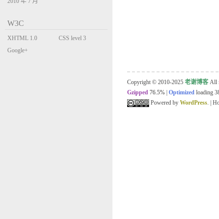
2010 年 7 月
W3C
XHTML 1.0
CSS level 3
Transitional
Google+
Copyright © 2010-2025
老谢博客
All 
Gzipped
76.5%
|
Optimized
loading 38
Powered by
WordPress
. | 