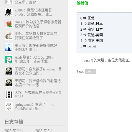
又三年，真实
映射值
kn007：我笔记本还用着
T480s，还很好用。 家...
0 ⇒ 正常
ching：因为找关于恒创服务器
1 ⇒ 联通-日本
客观评价的信息...
2 ⇒ 电信-日本
雨帆：年纪越大越抠是真的，
3 ⇒ 联通-美国
我现在就降级到了...
4 ⇒ 电信-美国
秦大叔：现在都是够用就好，
5 ⇒ he.net
不想太折腾了。
Andy烧麦：X1C 5th 2017
bash写的太烂，各位大佬指正
年-2022年，走南闯北...
王叨叨：自从换了typecho，博
Tags:
zabbix
客也不怎么出问...
王叨叨：我准备给我的老笔记
本搞一个linux系...
大D：台式机现在只能是AMD
YES！
springwood：查询了一下，
ThinkPad x1c 9th ...
日志存档
2025 年 9 月
2025 年 5 月