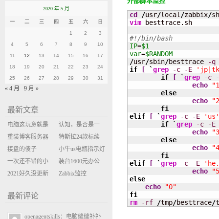
外部脚本监控
2020 年 5 月
cd
/
usr
/
local
/
zabbix
/
s
vim
 besttrace.sh

一
二
三
四
五
六
日
1
2
3
#!/bin/bash
4
5
6
7
8
9
10
IP
=
$1
var
=
$RANDOM
11
12
13
14
15
16
17
/
usr
/
sbin
/
besttrace 
-q
18
19
20
21
22
23
24
if
[
`
grep
-c
-E
'jp|t
if
[
`
grep
-c
25
26
27
28
29
30
31
echo
"
« 4 月
9 月 »
else
echo
"
fi
最新文章
elif
[
`
grep
-c
-E
'us
if
`
grep
-c
-E
电脑这玩意就是
认知，是否是一
echo
"
缝缝补补的事
重装博客服务器
座大山？当架构
特斯拉24款标续
else
echo
"
环境
接盘的傻子
决策变成配置清
Model Y 2万公里
小牛us电瓶指示灯
fi
一次还不错的小
单比价
使用体验
闪三次不上电
装台1600元办公
elif
[
`
grep
-c
-E
'he
echo
"
米售后体验
2021好久没更新
主机
Zabbix监控
else
博客
oxidized备份状态
echo
"0"
fi
最新评论
rm
-rf
/
tmp
/
besttrace
/
openagentskills：电脑缝缝补补