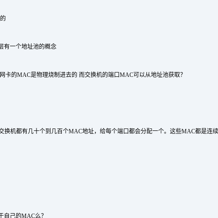
义的
层有一个地址池的概念
 网卡的MAC是物理烧制进去的 而交换机的端口MAC可以从地址池获取？
交换机都有几十个到几百个MAC地址，给每个端口都会分配一个。这些MAC都是连续的，
于自己的MAC么？