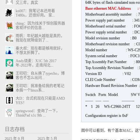
64K bytes of flash-simulated non-vol
又三年，真实
Base ethernet MAC Address : 
kn007：我笔记本还用着
Motherboard assembly number : 7
T480s，还很好用。 家...
Power supply part number : 341
ching：因为找关于恒创服务器
Motherboard serial number : F
客观评价的信息...
Power supply serial number : D
雨帆：年纪越大越抠是真的，
Model revision number : B0
我现在就降级到了...
Motherboard revision number : C
秦大叔：现在都是够用就好，
Model number : WS-C296
不想太折腾了。
System serial number : FOC
Andy烧麦：X1C 5th 2017
Top Assembly Part Number : 80
年-2022年，走南闯北...
Top Assembly Revision Number :
王叨叨：自从换了typecho，博
Version ID : V02
客也不怎么出问...
CLEI Code Number : COM
Hardware Board Revision Number :
王叨叨：我准备给我的老笔记
本搞一个linux系...
Switch Ports Model SW 
大D：台式机现在只能是AMD
—— —– —– ———-
YES！
* 1 26 WS-C2960-24TT
springwood：查询了一下，
ThinkPad x1c 9th ...
Configuration register is 0xF
日志存档
图中可以看到，有个基本MAC，这
2025 年 9 月
2025 年 5 月