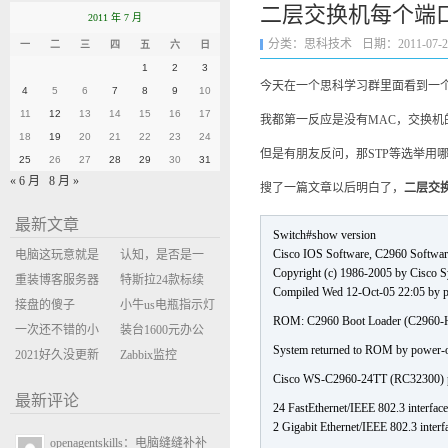
二层交换机每个端
2011 年 7 月
分类：
思科技术
日期：2011-07-29 
一
二
三
四
五
六
日
1
2
3
今天在一个思科学习群里面看到一
4
5
6
7
8
9
10
11
12
13
14
15
16
17
我都第一反应是没有MAC，交换机
18
19
20
21
22
23
24
但是有朋友反问，那STP等选举用哪
25
26
27
28
29
30
31
« 6 月
8 月 »
搜了一篇文章以后明白了，
二层交
最新文章
Switch#show version
Cisco IOS Software, C2960 Soft
电脑这玩意就是
认知，是否是一
Copyright (c) 1986-2005 by Cisco S
缝缝补补的事
重装博客服务器
座大山？当架构
特斯拉24款标续
Compiled Wed 12-Oct-05 22:05 by 
环境
接盘的傻子
决策变成配置清
Model Y 2万公里
小牛us电瓶指示灯
ROM: C2960 Boot Loader (C2960
一次还不错的小
单比价
使用体验
闪三次不上电
装台1600元办公
System returned to ROM by power-
米售后体验
2021好久没更新
主机
Zabbix监控
Cisco WS-C2960-24TT (RC32300) pr
博客
oxidized备份状态
最新评论
24 FastEthernet/IEEE 802.3 interface
2 Gigabit Ethernet/IEEE 802.3 interf
openagentskills：电脑缝缝补补