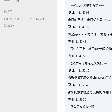
2010 年 7 月
mac都是指交换机的桥maac
W3C
夏日。 11:49:03
XHTML 1.0
CSS level 3
端口ID不就是 端口优先级+MAC
Transitional
Google+
夏日。 11:49:27
但是我show int每个端口 发现
查扣 11:49:48
那也有可能，端口mac一般是桥m
查扣 11:49:56
选跟桥用的肯定是交换机mac
夏日。 11:50:15
桥选举肯定用交换机的MAC没错
夏日。 11:50:40
那你的意思就是说 交换机的端口有
查扣 11:51:30
怎么定义虚拟物理