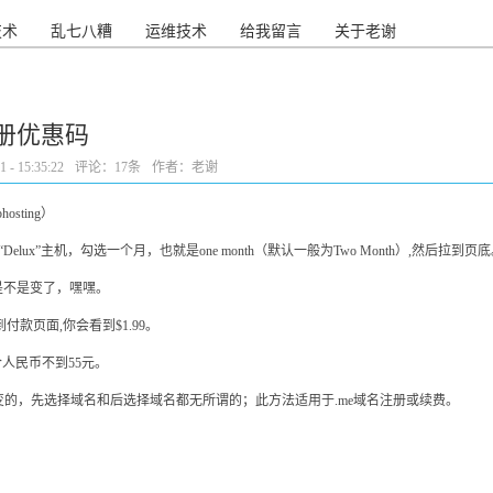
技术
乱七八糟
运维技术
给我留言
关于老谢
名注册优惠码
- 15:35:22
评论：
17条
作者：老谢
hosting）
lux”主机，勾选一个月，也就是one month（默认一般为Two Month）,然后拉到
价格是不是变了，嘿嘿。
付款页面,你会看到$1.99。
合人民币不到55元。
变的，先选择域名和后选择域名都无所谓的；此方法适用于.me域名注册或续费。