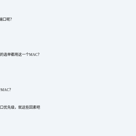
根端口呢？
有的选举都用这一个MAC？
个MAC？
 端口优先级，就这些因素吧