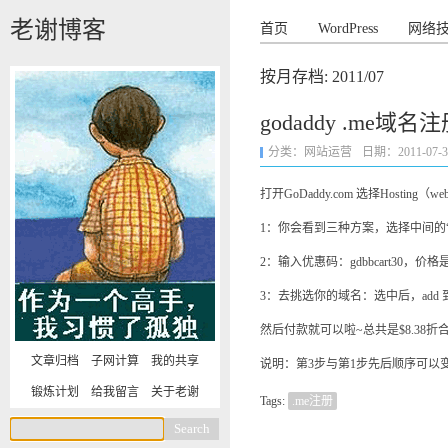
老谢博客
首页
WordPress
网络
按月存档:
2011/07
godaddy .me域
分类：
网站运营
日期：2011-07-31 
打开GoDaddy.com 选择Hosting（web
1：你会看到三种方案，选择中间的“De
2：输入优惠码：gdbbcart30，
3：去挑选你的域名：选中后，add 到
然后付款就可以啦~总共是$8.38折
文章归档
子网计算
我的共享
说明：第3步与第1步先后顺序可以
锻炼计划
给我留言
关于老谢
Tags:
.me注册