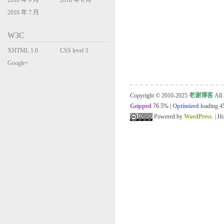
2010 年 9 月
2010 年 8 月
2010 年 7 月
W3C
XHTML 1.0
CSS level 3
Transitional
Google+
Copyright © 2010-2025
老谢博客
All 
Gzipped
76.5%
|
Optimized
loading 45
Powered by
WordPress
. | 