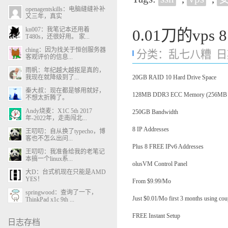
openagentskills：电脑缝缝补补
又三年，真实
kn007：我笔记本还用着
0.01刀的vps 8
T480s，还很好用。 家...
ching：因为找关于恒创服务器
分类：
乱七八糟
日期
客观评价的信息...
雨帆：年纪越大越抠是真的，
我现在就降级到了...
20GB RAID 10 Hard Drive Space
秦大叔：现在都是够用就好，
128MB DDR3 ECC Memory (256MB B
不想太折腾了。
Andy烧麦：X1C 5th 2017
250GB Bandwidth
年-2022年，走南闯北...
8 IP Addresses
王叨叨：自从换了typecho，博
客也不怎么出问...
Plus 8 FREE IPv6 Addresses
王叨叨：我准备给我的老笔记
本搞一个linux系...
olusVM Control Panel
大D：台式机现在只能是AMD
YES！
From $9.99/Mo
springwood：查询了一下，
Just $0.01/Mo first 3 months using co
ThinkPad x1c 9th ...
FREE Instant Setup
日志存档