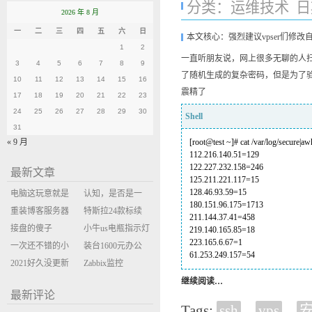
分类：
运维技术
日期
2026 年 8 月
一
二
三
四
五
六
日
本文核心：强烈建议vpser们修改
1
2
一直听朋友说，网上很多无聊的人扫
3
4
5
6
7
8
9
了随机生成的复杂密码，但是为了验
10
11
12
13
14
15
16
震精了
17
18
19
20
21
22
23
24
25
26
27
28
29
30
Shell
31
« 9 月
[root@test ~]# cat /var/log/secure|aw
112.216.140.51=129
122.227.232.158=246
最新文章
125.211.221.117=15
128.46.93.59=15
电脑这玩意就是
认知，是否是一
180.151.96.175=1713
缝缝补补的事
重装博客服务器
座大山？当架构
特斯拉24款标续
211.144.37.41=458
环境
接盘的傻子
决策变成配置清
Model Y 2万公里
小牛us电瓶指示灯
219.140.165.85=18
223.165.6.67=1
一次还不错的小
单比价
使用体验
闪三次不上电
装台1600元办公
61.253.249.157=54
米售后体验
2021好久没更新
主机
Zabbix监控
博客
oxidized备份状态
继续阅读…
最新评论
Tags:
ssh
,
vps
,