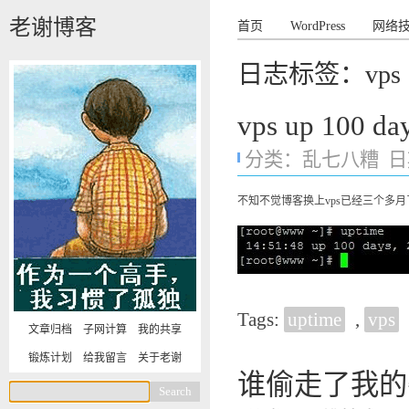
老谢博客
首页
WordPress
网络
日志标签：vps
vps up 100 da
分类：
乱七八糟
日期
不知不觉博客换上vps已经三个多月了
Tags:
uptime
,
vps
文章归档
子网计算
我的共享
锻炼计划
给我留言
关于老谢
谁偷走了我的