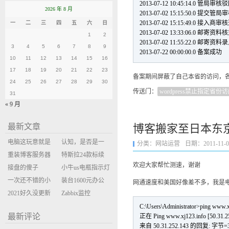
2013-07-12 10:45:14.0 管局审核
2026 年 8 月
2013-07-02 15:15:50.0 提交管局
2013-07-02 15:15:49.0 
一
二
三
四
五
六
日
2013-07-02 13:33:06.0 邮寄资
1
2
2013-07-02 11:55:22.0 邮寄
3
4
5
6
7
8
9
2013-07-22 00:00:00.0 备案成功
10
11
12
13
14
15
16
17
18
19
20
21
22
23
备案期间屏蔽了自己本省的访问，
24
25
26
27
28
29
30
传送门：
wordpress禁止指定省份
31
« 9 月
最新文章
博客搬家至日本东
电脑这玩意就是
认知，是否是一
分类：
网站运营
日期：2011-11-04 
缝缝补补的事
重装博客服务器
座大山？当架构
特斯拉24款标续
欢迎大家帮忙测速，谢谢
环境
接盘的傻子
决策变成配置清
Model Y 2万公里
小牛us电瓶指示灯
一次还不错的小
单比价
使用体验
闪三次不上电
装台1600元办公
网通速度和美国好像差不多，我是
米售后体验
2021好久没更新
主机
Zabbix监控
博客
oxidized备份状态
C:\Users\Administrator>ping www.x
最新评论
正在 Ping www.xj123.info [50.3
来自 50.31.252.143 的回复: 字节=