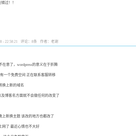
能错过！！
- 22:58:21
评论：
8条
作者：老谢
在意了，wordpress的意义在于折腾
名有一个免费空间 正在联系客服转移
将换上新的域名
以及博客名方面就不会做任何的改变了
晚上新换主题 该改的地方也都改了
上网了 最近心情也不大好