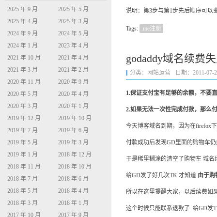
2025 年 9 月
2025 年 5 月
说明：第3步与第1步先后顺序可以
2025 年 4 月
2025 年 3 月
Tags:
.me注册
2024 年 9 月
2024 年 5 月
2024 年 1 月
2023 年 4 月
godaddy域名续
2021 年 10 月
2021 年 4 月
2021 年 3 月
2021 年 2 月
分类：
网站运营
日期：2011-07-28 
2020 年 11 月
2020 年 9 月
1.保证支付宝有足够的余额，不要
2020 年 5 月
2020 年 4 月
2020 年 3 月
2020 年 1 月
2.如果无法一次性完成付款，那么
2019 年 12 月
2019 年 10 月
今天博客域名到期，因为在firef
2019 年 7 月
2019 年 6 月
2019 年 5 月
2019 年 3 月
付款成功后发现GD里面的购物车
2019 年 1 月
2018 年 12 月
于是稀里糊涂的清空了购物车 域名
2018 年 11 月
2018 年 10 月
给GD发了好几次TK 才知道
由于购
2018 年 7 月
2018 年 6 月
2018 年 5 月
2018 年 4 月
所以在这里提醒大家，以后续费如果
2018 年 3 月
2018 年 1 月
这个时候只能联系退款了 给GD发TK
2017 年 10 月
2017 年 9 月