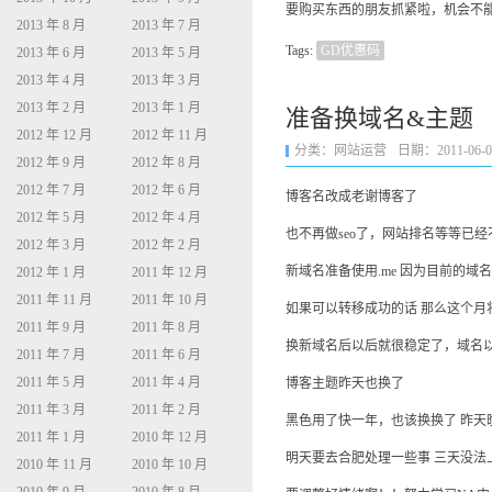
要购买东西的朋友抓紧啦，机会不
2013 年 8 月
2013 年 7 月
Tags:
GD优惠码
2013 年 6 月
2013 年 5 月
2013 年 4 月
2013 年 3 月
2013 年 2 月
2013 年 1 月
准备换域名&主题
2012 年 12 月
2012 年 11 月
分类：
网站运营
日期：2011-06-08 
2012 年 9 月
2012 年 8 月
2012 年 7 月
2012 年 6 月
博客名改成老谢博客了
2012 年 5 月
2012 年 4 月
也不再做seo了，网站排名等等已经不
2012 年 3 月
2012 年 2 月
新域名准备使用.me 因为目前的域
2012 年 1 月
2011 年 12 月
2011 年 11 月
2011 年 10 月
如果可以转移成功的话 那么这个月
2011 年 9 月
2011 年 8 月
换新域名后以后就很稳定了，域名
2011 年 7 月
2011 年 6 月
2011 年 5 月
2011 年 4 月
博客主题昨天也换了
2011 年 3 月
2011 年 2 月
黑色用了快一年，也该换换了 昨天
2011 年 1 月
2010 年 12 月
明天要去合肥处理一些事 三天没法
2010 年 11 月
2010 年 10 月