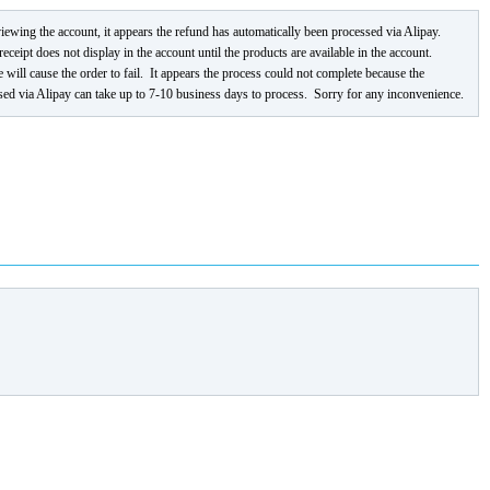
wing the account, it appears the refund has automatically been processed via Alipay.
eipt does not display in the account until the products are available in the account.
 will cause the order to fail. It appears the process could not complete because the
ed via Alipay can take up to 7-10 business days to process. Sorry for any inconvenience.