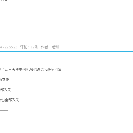
- 22:55:23
评论：
12条
作者：老谢
误了两三天主美国机房也没给我任何回复
立IP
全部丢失
改也全部丢失
———