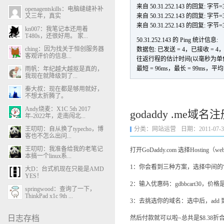
来自 50.31.252.143 的回复: 字节=
openagentskills：电脑缝缝补补
又三年，真实
来自 50.31.252.143 的回复: 字节=
来自 50.31.252.143 的回复: 字节=
kn007：我笔记本还用着
T480s，还很好用。 家...
50.31.252.143 的 Ping 统计信息:
ching：因为找关于恒创服务器
数据包: 已发送 = 4，已接收 = 4，丢
客观评价的信息...
往返行程的估计时间(以毫秒为单位
最短 = 96ms，最长 = 99ms，平均 
雨帆：年纪越大越抠是真的，
我现在就降级到了...
秦大叔：现在都是够用就好，
不想太折腾了。
Andy烧麦：X1C 5th 2017
godaddy .me域
年-2022年，走南闯北...
王叨叨：自从换了typecho，博
分类：
网站运营
日期：2011-07-31 
客也不怎么出问...
王叨叨：我准备给我的老笔记
打开GoDaddy.com 选择Hosting（web
本搞一个linux系...
1：你会看到三种方案，选择中间的“De
大D：台式机现在只能是AMD
YES！
2：输入优惠码：gdbbcart30，
springwood：查询了一下，
ThinkPad x1c 9th ...
3：去挑选你的域名：选中后，add 到
日志存档
然后付款就可以啦~总共是$8.38折