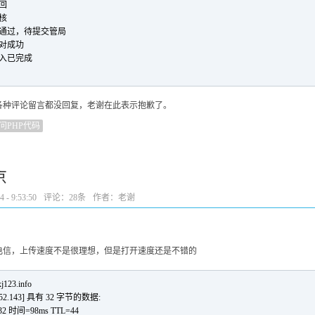
驳回
审核
接入商审核通过，待提交管局
料核对成功
资料录入已完成
各种评论留言都没回复，老谢在此表示抱歉了。
访问PHP代码
京
- 9:53:50
评论：
28条
作者：老谢
电信，上传速度不是很理想，但是打开速度还是不错的
j123.info
1.252.143] 具有 32 字节的数据:
32 时间=98ms TTL=44