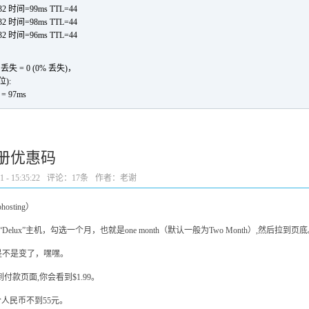
32 时间=99ms TTL=44
32 时间=98ms TTL=44
32 时间=96ms TTL=44
失 = 0 (0% 丢失)，
):
= 97ms
名注册优惠码
- 15:35:22
评论：
17条
作者：老谢
hosting）
lux”主机，勾选一个月，也就是one month（默认一般为Two Month）,然后拉到
价格是不是变了，嘿嘿。
付款页面,你会看到$1.99。
合人民币不到55元。