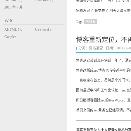
2010 年 9 月
2010 年 8 月
要调整好情绪啊！！努力学习NA中
2010 年 7 月
牢骚发完了 睡觉去了 明天大清早要
W3C
Tags:
换域名
XHTML 1.0
CSS level 3
Transitional
Google+
博客重新定位，不再
分类：
网站运营
日期：2011-06-02 
博客从安装到现在快到一年了，通
博客改版成seo博客也有接近半年
一直稳定在首页，虽然是个冷门词
因为最近学习和工作比较忙，seo
即日起博客删除seo的KeyWords、重新写ti
首页上面的seo业务也已经取消，不
————————————————
博客重新定位为
个人记录&技术分