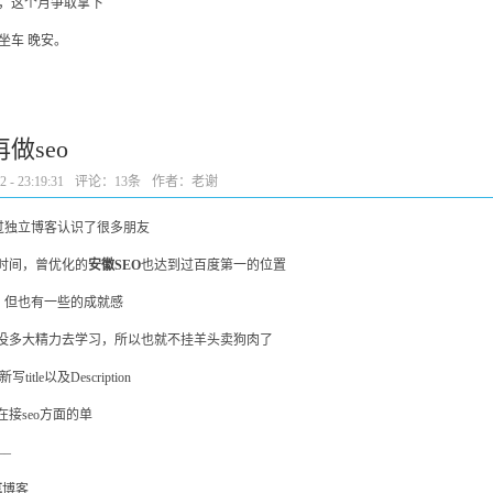
，这个月争取拿下
坐车 晚安。
做seo
- 23:19:31
评论：
13条
作者：老谢
过独立博客认识了很多朋友
的时间，曾优化的
安徽SEO
也达到过百度第一的位置
，但也有一些的成就感
也没多大精力去学习，所以也就不挂羊头卖狗肉了
tle以及Description
在接seo方面的单
–
享
博客