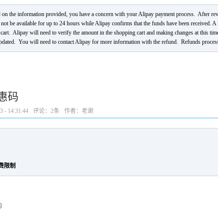
n the information provided, you have a concern with your Alipay payment process. After revie
t be available for up to 24 hours while Alipay confirms that the funds have been received. A rec
 cart. Alipay will need to verify the amount in the shopping cart and making changes at this time
dated. You will need to contact Alipay for more information with the refund. Refunds process
优惠码
- 14:31:44
评论：
2条
作者：老谢
费限制
的