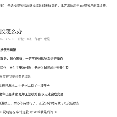
变的，先选择域名和后选择域名都无所谓的；此方法适用于.me域名注册或续费。
费失败怎么办
- 14:59:18
评论：
8条
作者：老谢
直接使用网银
付款后，耐心等待，一定不要对购物车进行操作
ox下操作，支付宝无法付款，无奈关掉换成IE登录付款
仍然存在我要续费的域名
续费也没续上 于是网上找了一堆帖子
物车已经清空 账单无法核对 所以无法完成交易
没续上，耐心等待就行了，正常24小时内就可以完成续费
 说明情况 申请退款 附GD给我最后的TK