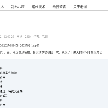
技术
乱七八糟
运维技术
给我留言
关于老谢
- 12:00:26
评论：
24条
作者：老谢
1260/32627/388458_2603792_l.mp3]
案号，由于马虎信息填错，备案请求被驳回一次，耽误了十来天的时间才备案成功
资料
审通过通知真实性核验
入商初审
申请
审核
接入商审核通过，待提交管局
料核对成功
资料
入商初审