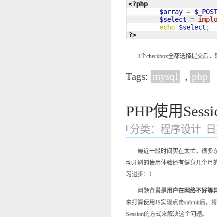
<?php
$array
=
$_POS
$select
=
impl
echo
$select
;
?>
3个checkbox全都选择提交后，
Tags:
mysql
,
php
PHP使用Ses
分类：
程序设计
日期
最近一段时间实在太忙，很多东西想
动牙刷的使用体验还有健身几个月
习进步：）
问题背景是
用户在网络不好等异
来打算使用JS实现点击submit
Session的方式来解决这个问题。