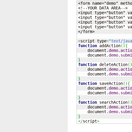
<form name="demo" metho
<!--YOUR DATA AREA-->

<input type="button" v
<input type="button" v
<input type="button" v
<input type="button" v
</form>

<
script type
=
"text/jav
function
 addAction
(
)
{
    document.
demo
.
acti
    document.
demo
.
subm
}
function
 deleteAction
(
    document.
demo
.
acti
    document.
demo
.
subm
}
function
 saveAction
(
)
{
    document.
demo
.
acti
    document.
demo
.
subm
}
function
 searchAction
(
    document.
demo
.
acti
    document.
demo
.
subm
}
</
script
>