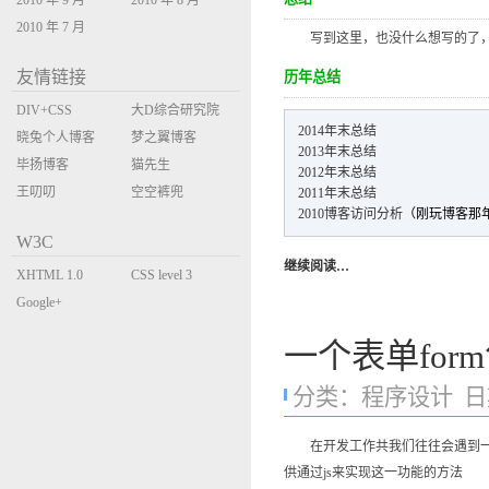
2010 年 9 月
2010 年 8 月
2010 年 7 月
写到这里，也没什么想写的了，2
友情链接
历年总结
DIV+CSS
大D综合研究院
2014年末总结
晓兔个人博客
梦之翼博客
2013年末总结
毕扬博客
猫先生
2012年末总结
王叨叨
空空裤兜
2011年末总结
2010博客访问分析
（刚玩博客那
W3C
继续阅读…
XHTML 1.0
CSS level 3
Transitional
Google+
一个表单for
分类：
程序设计
日期
在开发工作共我们往往会遇到一个表
供通过js来实现这一功能的方法