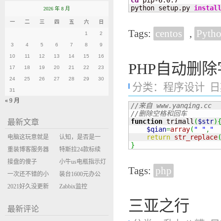
cd
 pip-6.0.7

python setup.py 
instal
2026 年 8 月
一
二
三
四
五
六
日
Tags:
centos
,
Pyth
1
2
3
4
5
6
7
8
9
10
11
12
13
14
15
16
PHP自动删
17
18
19
20
21
22
23
24
25
26
27
28
29
30
分类：
程序设计
日期
31
« 9 月
//来自 www.yanqing.cc
//删除空格和回车
function
 trimall
(
$str
)
最新文章
$qian
=
array
(
" "
,
"　
return
str_replace
电脑这玩意就是
认知，是否是一
}
缝缝补补的事
重装博客服务器
座大山？当架构
特斯拉24款标续
环境
接盘的傻子
决策变成配置清
Model Y 2万公里
小牛us电瓶指示灯
Tags:
php
一次还不错的小
单比价
使用体验
闪三次不上电
装台1600元办公
米售后体验
2021好久没更新
主机
Zabbix监控
博客
oxidized备份状态
三亚之行
最新评论