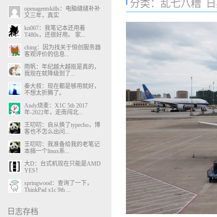
分类：
乱七八糟
日期
openagentskills：电脑缝缝补补
又三年，真实
kn007：我笔记本还用着
T480s，还很好用。 家...
ching：因为找关于恒创服务器
客观评价的信息...
雨帆：年纪越大越抠是真的，
我现在就降级到了...
秦大叔：现在都是够用就好，
不想太折腾了。
Andy烧麦：X1C 5th 2017
年-2022年，走南闯北...
王叨叨：自从换了typecho，博
客也不怎么出问...
王叨叨：我准备给我的老笔记
本搞一个linux系...
大D：台式机现在只能是AMD
YES！
springwood：查询了一下，
ThinkPad x1c 9th ...
日志存档