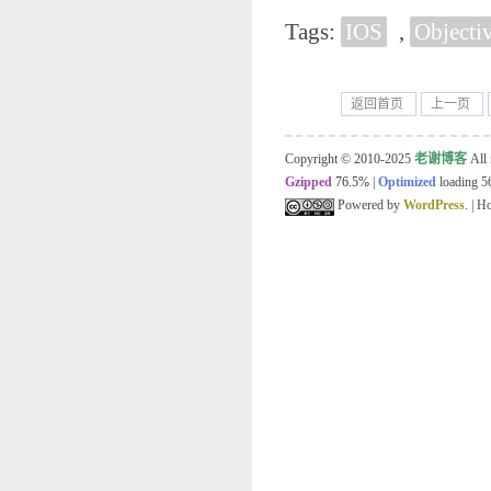
Tags:
IOS
,
Objecti
返回首页
上一页
Copyright © 2010-2025
老谢博客
All 
Gzipped
76.5%
|
Optimized
loading 56
Powered by
WordPress
. | 