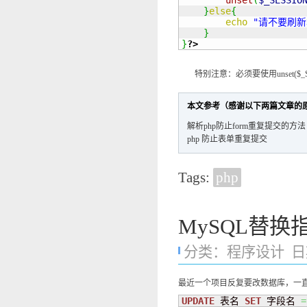
unset
(
$_SESSIO
}
else
{
echo
"请不要刷
}
}
?>
特别注意：必须要使用unset($_SESSIO
本文参考（感谢以下两篇文章的
解析php防止form重复提交的方法
php 防止表单重复提交
Tags:
php
MySQL替
分类：
程序设计
日期
最近一个项目反复要改数据库，一
UPDATE
 表名 
SET
 字段名 
=