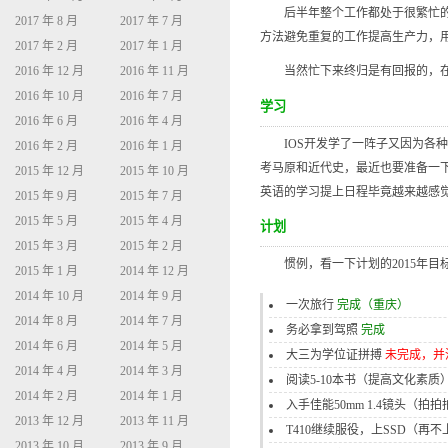
后半年整个工作都处于很繁忙的状
2017 年 8 月
2017 年 7 月
方法避免重复的工作提高生产力，
2017 年 2 月
2017 年 1 月
2016 年 12 月
2016 年 11 月
当然忙下来终归是有回报的，在1
2016 年 10 月
2016 年 7 月
学习
2016 年 6 月
2016 年 4 月
IOS开发学了一阵子又因为各种事
2016 年 2 月
2016 年 1 月
考马原和近代史，最近也要准备一
2015 年 12 月
2015 年 10 月
英语的学习提上日程毕竟越来越感
2015 年 9 月
2015 年 7 月
2015 年 5 月
2015 年 4 月
计划
2015 年 3 月
2015 年 2 月
惯例，看一下计划的2015年目
2015 年 1 月
2014 年 12 月
2014 年 10 月
2014 年 9 月
一次旅行
完成（重庆）
2014 年 8 月
2014 年 7 月
务必拿到驾照
完成
2014 年 6 月
2014 年 5 月
大三为学位证拼搏
未完成，并
2014 年 4 月
2014 年 3 月
阅读5-10本书（提高文化素质
2014 年 2 月
2014 年 1 月
入手佳能50mm 1.4镜头（拍
2013 年 12 月
2013 年 11 月
T410继续服役，上SSD（再
2013 年 10 月
2013 年 9 月