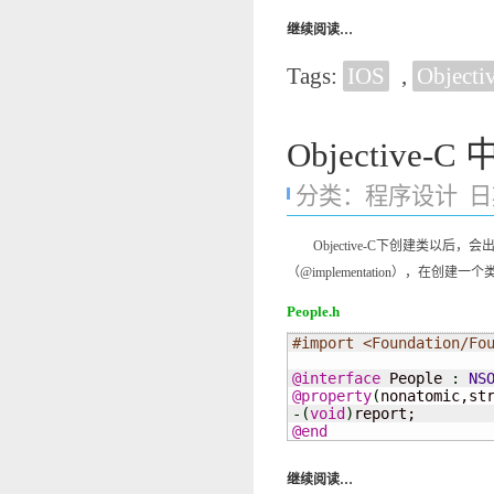
继续阅读…
Tags:
IOS
,
Objecti
Objectiv
分类：
程序设计
日期
Objective-C下创建类以后，会
（@implementation），在创
People.h
#import <Foundation/Fo
@interface
 People 
:
NS
@property
(
nonatomic,st
-
(
void
)
@end
继续阅读…