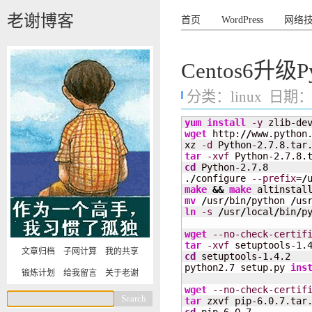
老谢博客
首页
WordPress
网络
Centos6升级Py
分类：
linux
日期：20
yum install
-y
 zlib-de
wget
 http:
//
www.python
xz 
-d
tar
-xvf
cd
 Python-2.7.8

.
/
configure 
--prefix
=
/
make
&&
make
mv
/
usr
/
bin
/
python 
/
us
ln
-s
/
usr
/
local
/
bin
/
p
wget
--no-check-certif
tar
-xvf
文章归档
子网计算
我的共享
cd
 setuptools-1.4.2

python2.7 setup.py 
ins
锻炼计划
给我留言
关于老谢
wget
--no-check-certif
tar