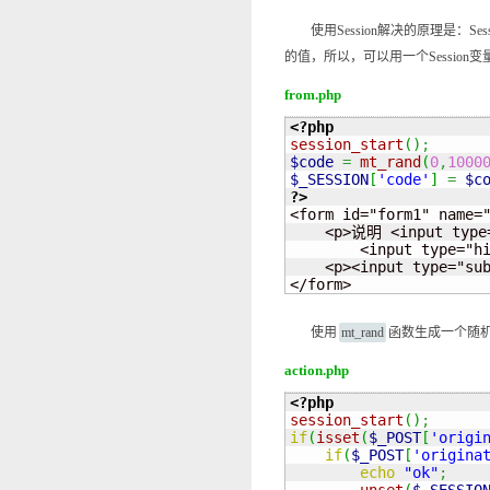
使用Session解决的原理是：Se
的值，所以，可以用一个Sessio
from.php
<?php
session_start
(
)
;
$code
=
mt_rand
(
0
,
1000
$_SESSION
[
'code'
]
=
$c
?>
<form id="form1" name="
    <p>说明 <input type=
        <input type="h
    <p><input type="su
</form>
使用
mt_rand
函数生成一个随机值
action.php
<?php
session_start
(
)
;
if
(
isset
(
$_POST
[
'origi
if
(
$_POST
[
'origina
echo
"ok"
;