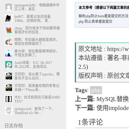
openagentskills：电脑缝缝补补
本文参考（感谢以下两篇文章的
又三年，真实
解析php防止form重复提交的方法
kn007：我笔记本还用着
T480s，还很好用。 家...
php 防止表单重复提交
ching：因为找关于恒创服务器
客观评价的信息...
雨帆：年纪越大越抠是真的，
我现在就降级到了...
原文地址 :
https://
秦大叔：现在都是够用就好，
不想太折腾了。
本站遵循 :
署名-非商
Andy烧麦：X1C 5th 2017
2.5)
年-2022年，走南闯北...
王叨叨：自从换了typecho，博
版权声明 : 原
客也不怎么出问...
王叨叨：我准备给我的老笔记
Tags
:
php
本搞一个linux系...
大D：台式机现在只能是AMD
上一篇:
MySQL替
YES！
下一篇:
使用impl
springwood：查询了一下，
ThinkPad x1c 9th ...
1条评论
日志存档