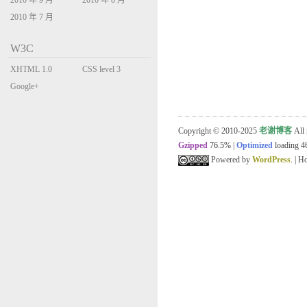
2010 年 9 月
2010 年 8 月
2010 年 7 月
W3C
XHTML 1.0
CSS level 3
Transitional
Google+
Copyright © 2010-2025
老谢博客
All 
Gzipped
76.5%
|
Optimized
loading 46
Powered by
WordPress
. | 