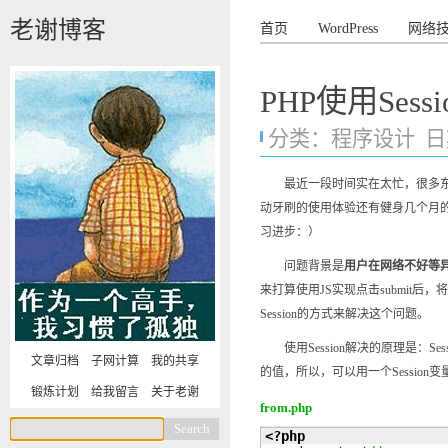
老谢博客
首页
WordPress
网络
PHP使用Ses
分类：
程序设计
日期
最近一段时间实在太忙，很多东西想
动牙刷的使用体验还有健身几个月
习进步：）
问题背景是
用户在网络不好等异
来打算使用JS实现点击submit
Session的方式来解决这个问题。
使用Session解决的原理是：Se
文章归档
子网计算
我的共享
的值，所以，可以用一个Sessio
锻炼计划
给我留言
关于老谢
from.php
<?php