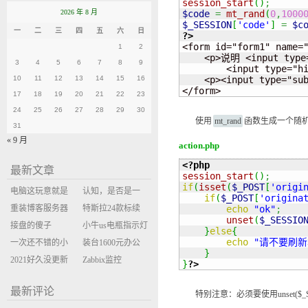
session_start
(
)
;
2026 年 8 月
$code
=
mt_rand
(
0
,
1000
$_SESSION
[
'code'
]
=
$c
一
二
三
四
五
六
日
?>
<form id="form1" name="
1
2
    <p>说明 <input type=
3
4
5
6
7
8
9
        <input type="h
10
11
12
13
14
15
16
    <p><input type="su
</form>
17
18
19
20
21
22
23
24
25
26
27
28
29
30
使用
mt_rand
函数生成一个随机值
31
« 9 月
action.php
<?php
最新文章
session_start
(
)
;
if
(
isset
(
$_POST
[
'origi
电脑这玩意就是
认知，是否是一
if
(
$_POST
[
'origina
缝缝补补的事
重装博客服务器
座大山？当架构
特斯拉24款标续
echo
"ok"
;
unset
(
$_SESSIO
环境
接盘的傻子
决策变成配置清
Model Y 2万公里
小牛us电瓶指示灯
}
else
{
echo
"请不要刷
一次还不错的小
单比价
使用体验
闪三次不上电
装台1600元办公
}
米售后体验
2021好久没更新
主机
Zabbix监控
}
?>
博客
oxidized备份状态
最新评论
特别注意：必须要使用unset($_SESSIO