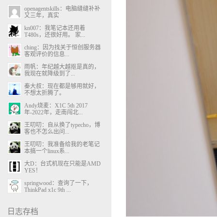
openagentskills：电脑缝缝补补
又三年，真实
kn007：我笔记本还用着
T480s，还很好用。 家...
ching：因为找关于恒创服务器
客观评价的信息...
雨帆：年纪越大越抠是真的，
我现在就降级到了...
秦大叔：现在都是够用就好，
不想太折腾了。
Andy烧麦：X1C 5th 2017
年-2022年，走南闯北...
王叨叨：自从换了typecho，博
客也不怎么出问...
王叨叨：我准备给我的老笔记
本搞一个linux系...
大D：台式机现在只能是AMD
YES！
springwood：查询了一下，
ThinkPad x1c 9th ...
日志存档