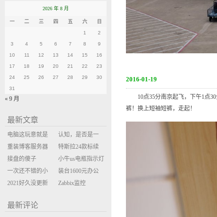
2026 年 8 月
一
二
三
四
五
六
日
1
2
3
4
5
6
7
8
9
10
11
12
13
14
15
16
17
18
19
20
21
22
23
24
25
26
27
28
29
30
2016-01-19
31
10点35分南京起飞，下午1点3
« 9 月
裤！换上短袖短裤，走起！
最新文章
电脑这玩意就是
认知，是否是一
缝缝补补的事
重装博客服务器
座大山？当架构
特斯拉24款标续
环境
接盘的傻子
决策变成配置清
Model Y 2万公里
小牛us电瓶指示灯
一次还不错的小
单比价
使用体验
闪三次不上电
装台1600元办公
米售后体验
2021好久没更新
主机
Zabbix监控
博客
oxidized备份状态
最新评论