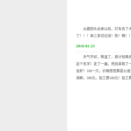
从鹿回头出来以后，打车去了大东
了！！！来三亚切记涂！防！晒！
2016-01-23
天气不好，降温了，原计划再去一
这个名字）走了一遍，然后采购了一
龙虾！100一只，价格感觉算是公
海鲜，390元，加工费180元！加