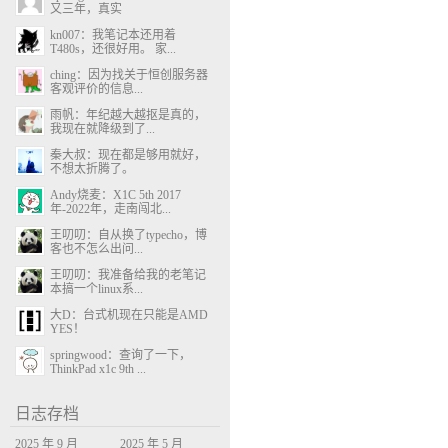
又三年，真实
kn007：我笔记本还用着
T480s，还很好用。 家...
ching：因为找关于恒创服务器
客观评价的信息...
雨帆：年纪越大越抠是真的，
我现在就降级到了...
秦大叔：现在都是够用就好，
不想太折腾了。
Andy烧麦：X1C 5th 2017
年-2022年，走南闯北...
王叨叨：自从换了typecho，博
客也不怎么出问...
王叨叨：我准备给我的老笔记
本搞一个linux系...
大D：台式机现在只能是AMD
YES！
springwood：查询了一下，
ThinkPad x1c 9th ...
日志存档
2025 年 9 月
2025 年 5 月