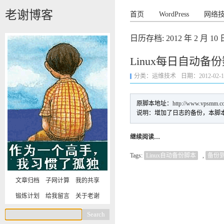
老谢博客
首页
WordPress
网络
日历存档:
2012 年 2 月 10 
Linux每日自动备
分类：
运维技术
日期：2012-02-10 
原脚本地址：
http://www.vpsmm.co
说明：增加了日志的备份，本脚本
继续阅读…
Tags:
Linux自动备份脚本
,
备份到
文章归档
子网计算
我的共享
锻炼计划
给我留言
关于老谢