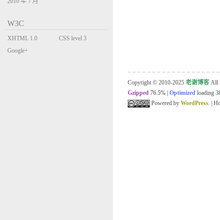
2010 年 7 月
W3C
XHTML 1.0
CSS level 3
Transitional
Google+
Copyright © 2010-2025
老谢博客
All 
Gzipped
76.5%
|
Optimized
loading 38
Powered by
WordPress
. | 