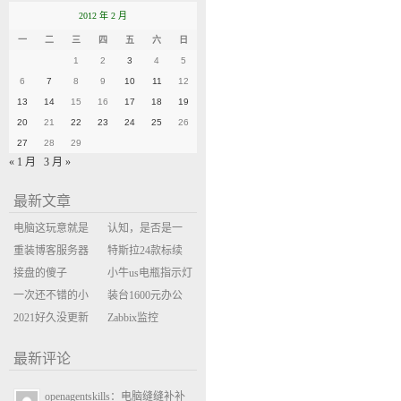
2012 年 2 月
一
二
三
四
五
六
日
1
2
3
4
5
6
7
8
9
10
11
12
13
14
15
16
17
18
19
20
21
22
23
24
25
26
27
28
29
« 1 月
3 月 »
最新文章
电脑这玩意就是
认知，是否是一
缝缝补补的事
重装博客服务器
座大山？当架构
特斯拉24款标续
环境
接盘的傻子
决策变成配置清
Model Y 2万公里
小牛us电瓶指示灯
一次还不错的小
单比价
使用体验
闪三次不上电
装台1600元办公
米售后体验
2021好久没更新
主机
Zabbix监控
博客
oxidized备份状态
最新评论
openagentskills：电脑缝缝补补