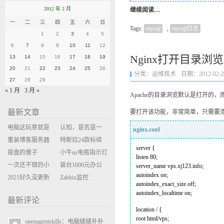
2012 年 2 月
继续阅读…
一
二
三
四
五
六
日
Tags:
mysql
,
mysql日志
1
2
3
4
5
6
7
8
9
10
11
12
Nginx打开目录浏
13
14
15
16
17
18
19
20
21
22
23
24
25
26
分类：
运维技术
日期：2012-02-25 
27
28
29
« 1 月
3 月 »
Apache的目录浏览默认是打开的，
最新文章
要打开该功能，非常简单，只需要
电脑这玩意就是
认知，是否是一
nginx.conf
缝缝补补的事
重装博客服务器
座大山？当架构
特斯拉24款标续
server {
环境
接盘的傻子
决策变成配置清
Model Y 2万公里
小牛us电瓶指示灯
listen 80;
一次还不错的小
单比价
使用体验
闪三次不上电
装台1600元办公
server_name vps.xj123.info;
autoindex on;
米售后体验
2021好久没更新
主机
Zabbix监控
autoindex_exact_size off;
博客
oxidized备份状态
autoindex_localtime on;
最新评论
location / {
root html/vps;
openagentskills：电脑缝缝补补