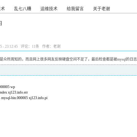
技术
乱七八糟
运维技术
给我留言
关于老谢
日
件
- 23:12:45
评论：
11条
作者：老谢
，这是众所周知的，而且网上很多网友反映硬盘空间不足了，最后检查都是被mysql的
.000005 wp
ndex xj123.info.err
mysql-bin.000005 xj123.info.pi