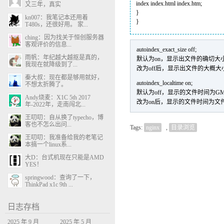
index index.html index.htm;
又三年，真实
}
kn007：我笔记本还用着
}
T480s，还很好用。 家...
ching：因为找关于恒创服务器
客观评价的信息...
autoindex_exact_size off;
雨帆：年纪越大越抠是真的，
默认为on，显示出文件的确切大小，
我现在就降级到了...
改为off后，显示出文件的大概大
秦大叔：现在都是够用就好，
autoindex_localtime on;
不想太折腾了。
默认为off，显示的文件时间为G
Andy烧麦：X1C 5th 2017
改为on后，显示的文件时间为文
年-2022年，走南闯北...
王叨叨：自从换了typecho，博
客也不怎么出问...
Tags:
nginx
,
目录浏览
王叨叨：我准备给我的老笔记
本搞一个linux系...
大D：台式机现在只能是AMD
YES！
springwood：查询了一下，
ThinkPad x1c 9th ...
日志存档
2025 年 9 月
2025 年 5 月