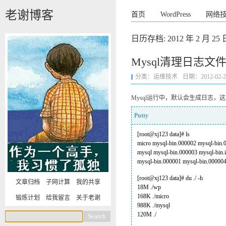
老谢博客
首页
WordPress
网络
日历存档:
2012 年 2 月 25 
Mysql清理日志文
分类：
运维技术
日期：2012-02-25 
Mysql运行中，默认会生成日志
Putty
[root@xj123 data]# ls
micro mysql-bin.000002 mysql-bin
mysql mysql-bin.000003 mysql-bin.i
mysql-bin.000001 mysql-bin.000004 
[root@xj123 data]# du ./ -h
文章归档
子网计算
我的共享
18M ./wp
168K ./micro
锻炼计划
给我留言
关于老谢
988K ./mysql
120M ./