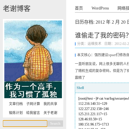
老谢博客
首页
WordPress
网络
日历存档:
2012 年 2 月 20 
谁偷走了我的密码
分类：
运维技术
日期：2012-02-20 
本文核心：强烈建议vpser们修改
一直听朋友说，网上很多无聊的人扫
了随机生成的复杂密码，但是为了验
震精了
Shell
[root@test ~]# cat /var/log/secure|aw
112.216.140.51=129
文章归档
子网计算
我的共享
122.227.232.158=246
锻炼计划
给我留言
关于老谢
125.211.221.117=15
128.46.93.59=15
180.151.96.175=1713