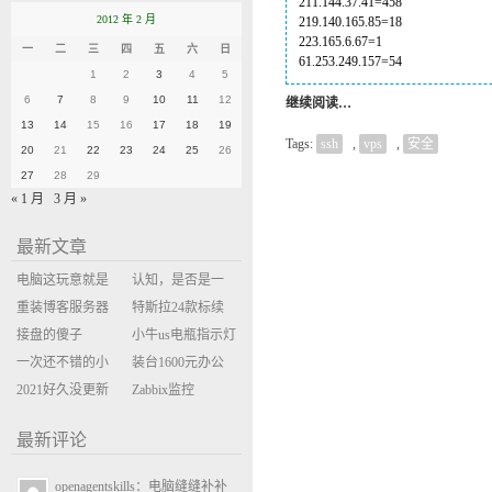
211.144.37.41=458
2012 年 2 月
219.140.165.85=18
223.165.6.67=1
一
二
三
四
五
六
日
61.253.249.157=54
1
2
3
4
5
6
7
8
9
10
11
12
继续阅读…
13
14
15
16
17
18
19
Tags:
ssh
,
vps
,
安全
20
21
22
23
24
25
26
27
28
29
« 1 月
3 月 »
最新文章
电脑这玩意就是
认知，是否是一
缝缝补补的事
重装博客服务器
座大山？当架构
特斯拉24款标续
环境
接盘的傻子
决策变成配置清
Model Y 2万公里
小牛us电瓶指示灯
一次还不错的小
单比价
使用体验
闪三次不上电
装台1600元办公
米售后体验
2021好久没更新
主机
Zabbix监控
博客
oxidized备份状态
最新评论
openagentskills：电脑缝缝补补