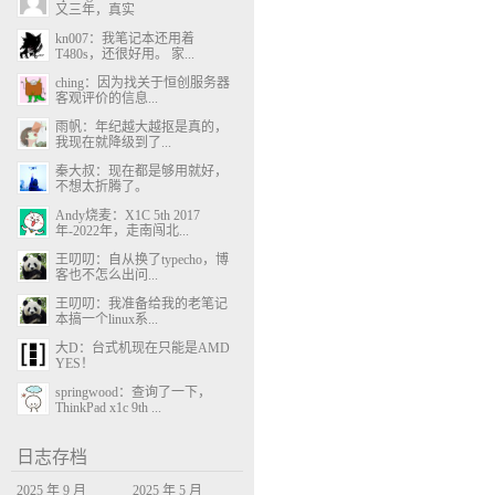
又三年，真实
kn007：我笔记本还用着
T480s，还很好用。 家...
ching：因为找关于恒创服务器
客观评价的信息...
雨帆：年纪越大越抠是真的，
我现在就降级到了...
秦大叔：现在都是够用就好，
不想太折腾了。
Andy烧麦：X1C 5th 2017
年-2022年，走南闯北...
王叨叨：自从换了typecho，博
客也不怎么出问...
王叨叨：我准备给我的老笔记
本搞一个linux系...
大D：台式机现在只能是AMD
YES！
springwood：查询了一下，
ThinkPad x1c 9th ...
日志存档
2025 年 9 月
2025 年 5 月