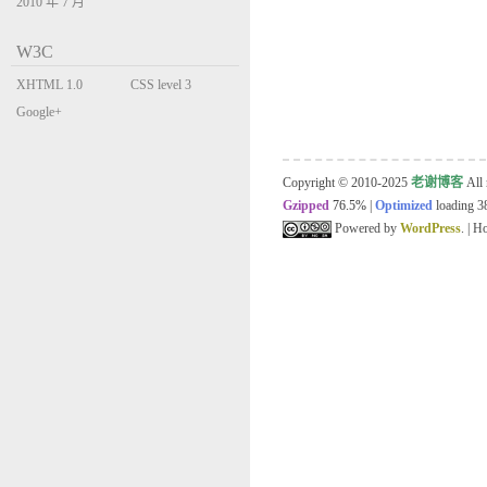
2010 年 7 月
W3C
XHTML 1.0
CSS level 3
Transitional
Google+
Copyright © 2010-2025
老谢博客
All 
Gzipped
76.5%
|
Optimized
loading 38
Powered by
WordPress
. | 