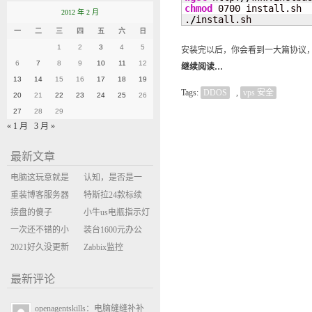
chmod
 0700 install.sh

2012 年 2 月
.
/
install.sh
一
二
三
四
五
六
日
1
2
3
4
5
安装完以后，你会看到一大篇协议，
6
7
8
9
10
11
12
继续阅读…
13
14
15
16
17
18
19
Tags:
DDOS
,
vps 安全
20
21
22
23
24
25
26
27
28
29
« 1 月
3 月 »
最新文章
电脑这玩意就是
认知，是否是一
缝缝补补的事
重装博客服务器
座大山？当架构
特斯拉24款标续
环境
接盘的傻子
决策变成配置清
Model Y 2万公里
小牛us电瓶指示灯
一次还不错的小
单比价
使用体验
闪三次不上电
装台1600元办公
米售后体验
2021好久没更新
主机
Zabbix监控
博客
oxidized备份状态
最新评论
openagentskills：电脑缝缝补补