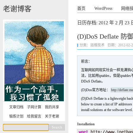
老谢博客
首页
WordPress
网络
日历存档:
2012 年 2 月 23 
(D)DoS Deflat
分类：
运维技术
日期：2012-02-23 
前言：
互联网如同现实社会一样充满钩
法，比如用iptables，但是i
DDoS Deflate。
(D)Dos官方地址：
http://deflate.m
(D)DoS Deflate is a lightweight bash s
below to create a list of IP addresses
文章归档
子网计算
我的共享
install solutions at the software level.
锻炼计划
给我留言
关于老谢
Installation
wget
 http:
//
www.inetba