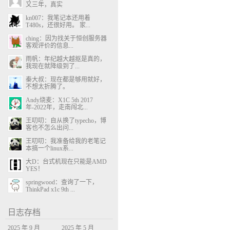
又三年，真实
kn007：我笔记本还用着
T480s，还很好用。 家...
ching：因为找关于恒创服务器
客观评价的信息...
雨帆：年纪越大越抠是真的，
我现在就降级到了...
秦大叔：现在都是够用就好，
不想太折腾了。
Andy烧麦：X1C 5th 2017
年-2022年，走南闯北...
王叨叨：自从换了typecho，博
客也不怎么出问...
王叨叨：我准备给我的老笔记
本搞一个linux系...
大D：台式机现在只能是AMD
YES！
springwood：查询了一下，
ThinkPad x1c 9th ...
日志存档
2025 年 9 月
2025 年 5 月