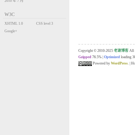
2010 年 7 月
W3C
XHTML 1.0
CSS level 3
Transitional
Google+
Copyright © 2010-2025
老谢博客
All 
Gzipped
76.5%
|
Optimized
loading 38
Powered by
WordPress
. | 