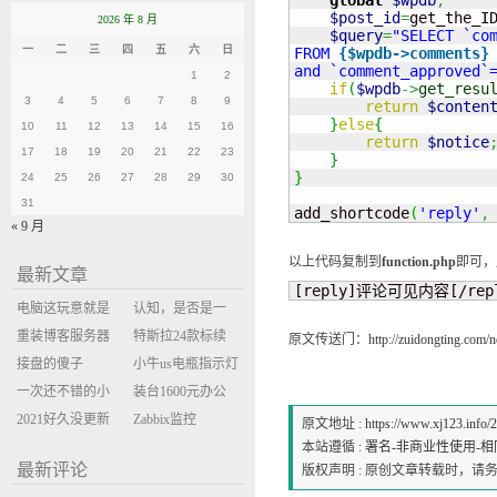
global
$wpdb
;
$post_id
=
get_the_I
2026 年 8 月
$query
=
"SELECT `com
一
二
三
四
五
六
日
FROM 
{$wpdb->comments}
and `comment_approved`
1
2
if
(
$wpdb
->
get_resu
3
4
5
6
7
8
9
return
$conten
}
else
{
10
11
12
13
14
15
16
return
$notice
17
18
19
20
21
22
23
}
}
24
25
26
27
28
29
30
31
add_shortcode
(
'reply'
,
« 9 月
以上代码复制到
function.php
即可，
最新文章
[reply]评论可见内容[/rep
电脑这玩意就是
认知，是否是一
缝缝补补的事
重装博客服务器
座大山？当架构
特斯拉24款标续
原文传送门：
http://zuidongting.com/n
环境
接盘的傻子
决策变成配置清
Model Y 2万公里
小牛us电瓶指示灯
一次还不错的小
单比价
使用体验
闪三次不上电
装台1600元办公
米售后体验
2021好久没更新
主机
Zabbix监控
原文地址 :
https://www.xj123.info/
博客
oxidized备份状态
本站遵循 :
署名-非商业性使用-相同方式
最新评论
版权声明 : 原创文章转载时，