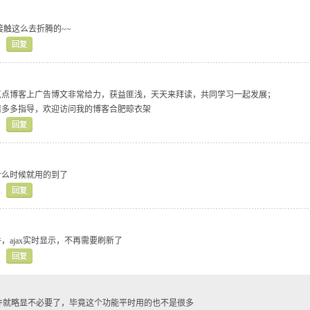
接触这么去折腾的~~
回复
点点博客上广告博文非常给力，获益匪浅，天天来拜读，共同学习一起发展；
请多多指导，欢迎访问我的博客合肥晾衣架
回复
什么时候就用的到了
回复
，ajax实时显示，不再需要刷新了
回复
插件就略显不必要了，毕竟这个功能平时用的也不是很多