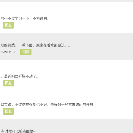
呵呵～不过学习一下，不为过的。
回复
发现好熟悉，一看下面，原来在若水那见过。。
回复
02-29 11:38
。。最近明显折腾不动了。
回复
可以尝试，不过这样强制也不好，最好对于经常来访问的开放
回复
 有时候可以骗点回复~