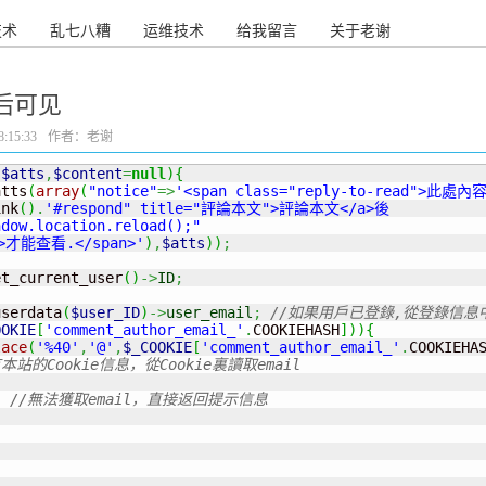
技术
乱七八糟
运维技术
给我留言
关于老谢
论后可见
:15:33
作者：老谢
(
$atts
,
$content
=
null
)
{
atts
(
array
(
"notice"
=>
'<span class="reply-to-read">此處內
ink
(
)
.
'#respond" title="評論本文">評論本文</a>後

dow.location.reload();" 

>才能查看.</span>'
)
,
$atts
)
)
;
et_current_user
(
)
->
ID
;
userdata
(
$user_ID
)
->
user_email
;
//如果用戶已登錄,從登錄信息中
OOKIE
[
'comment_author_email_'
.
COOKIEHASH
]
)
)
{
lace
(
'%40'
,
'@'
,
$_COOKIE
[
'comment_author_email_'
.
COOKIEHA
的Cookie信息，從Cookie裏讀取email
;
//無法獲取email，直接返回提示信息
;