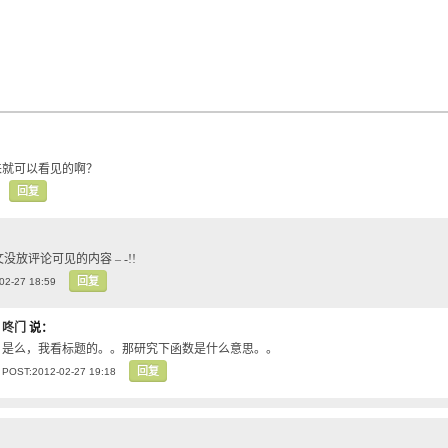
来就可以看见的啊？
回复
没放评论可见的内容 – -!!
回复
02-27 18:59
咚门
说：
是么，我看标题的。。那研究下函数是什么意思。。
回复
POST:2012-02-27 19:18
：