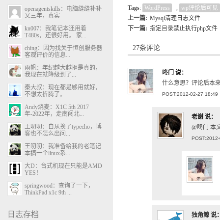
Tags
:
WordPress
,
wp评论后可见
openagentskills：电脑缝缝补补
又三年，真实
上一篇:
Mysql清理日志文件
kn007：我笔记本还用着
下一篇:
指定目录禁止执行php文件
T480s，还很好用。 家...
27条评论
ching：因为找关于恒创服务器
客观评价的信息...
雨帆：年纪越大越抠是真的，
咚门
说：
我现在就降级到了...
什么意思？评论后本
秦大叔：现在都是够用就好，
不想太折腾了。
POST:2012-02-27 18:49
Andy烧麦：X1C 5th 2017
年-2022年，走南闯北...
老谢
说：
王叨叨：自从换了typecho，博
@咚门 本文
客也不怎么出问...
POST:2012-
王叨叨：我准备给我的老笔记
本搞一个linux系...
大D：台式机现在只能是AMD
YES！
springwood：查询了一下，
ThinkPad x1c 9th ...
日志存档
独角鲸
说