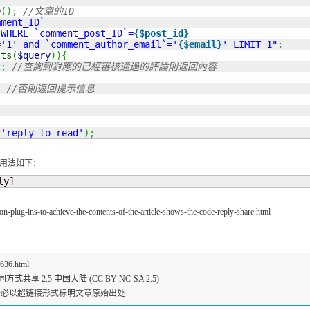
D
(
)
;
//文章的ID
ment_ID` 

 WHERE `comment_post_ID`=
{$post_id}
='1' and `comment_author_email`='
{$email}
' LIMIT 1"
;
lts
(
$query
)
)
{
t
;
//查詢到對應的已經審核通過的評論則返回內容
;
//否則返回提示信息
'reply_to_read'
)
;
用法如下：
ly]
on-plug-ins-to-achieve-the-contents-of-the-article-shows-the-code-reply-share.html
2636.html
共享 2.5 中国大陆 (CC BY-NC-SA 2.5)
请务必以超链接形式标明文章原始出处