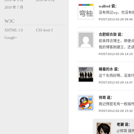
2010 年 9 月
2010 年 8 月
walfred
说：
2010 年 7 月
没有用过wp，也没有
POST:2012-02-29 09:46
W3C
XHTML 1.0
CSS level 3
合肥晾衣架
说：
Transitional
Google+
前来拜访博主，顺便
我的博客刚建立，还
POST:2012-02-29 14:15
睡着的水
说：
这个东西好啊，没准
POST:2012-02-29 14:47
帅哥
说：
我记得屁毛有一枚插件
POST:2012-02-29 15:32
老谢
说：
@帅哥 