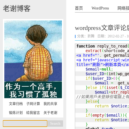
老谢博客
首页
WordPress
网络
wordpress文章评
分类：
折腾
日期：2012-02-27 - 18
function
 reply_to_read
extract
(
shortcode_
<a href="'
.
 get_permal
<a href="javascript:win
title="刷新">刷新本頁</a
$email
=
null
;
$user_ID
=
(
int
)
wp_g
if
(
$user_ID
>
0
)
{
$email
=
  get_
}
else
if
(
isset
(
$_C
$email
=
str_rep
//如果用戶未登錄但電腦上有本站
}
else
{
文章归档
子网计算
我的共享
return
$notice
}
锻炼计划
给我留言
关于老谢
if
(
empty
(
$email
)
)
{
return
$notice
}