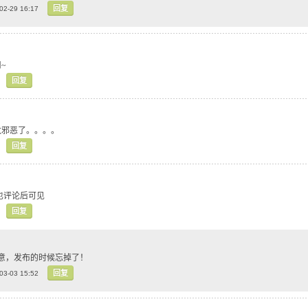
回复
02-29 16:17
~
回复
太邪恶了。。。。
回复
也评论后可见
回复
好主意，发布的时候忘掉了！
回复
03-03 15:52