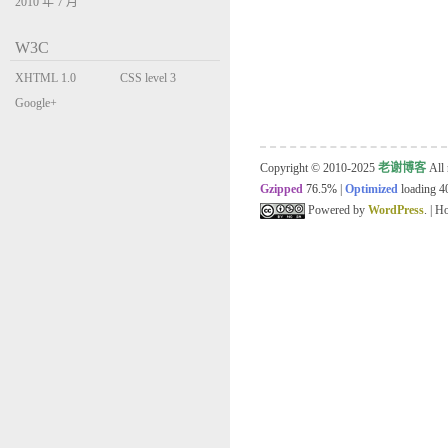
2010 年 7 月
W3C
XHTML 1.0
CSS level 3
Transitional
Google+
Copyright © 2010-2025
老谢博客
All 
Gzipped
76.5%
|
Optimized
loading 40
Powered by
WordPress
. | 