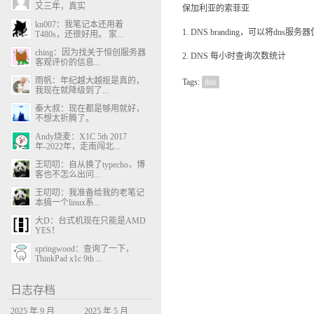
又三年，真实
保加利亚的索菲亚
kn007：我笔记本还用着
1. DNS branding，可以将dn
T480s，还很好用。 家...
ching：因为找关于恒创服务器
2. DNS 每小时查询次数统计
客观评价的信息...
雨帆：年纪越大越抠是真的，
Tags:
dns
我现在就降级到了...
秦大叔：现在都是够用就好，
不想太折腾了。
Andy烧麦：X1C 5th 2017
年-2022年，走南闯北...
王叨叨：自从换了typecho，博
客也不怎么出问...
王叨叨：我准备给我的老笔记
本搞一个linux系...
大D：台式机现在只能是AMD
YES！
springwood：查询了一下，
ThinkPad x1c 9th ...
日志存档
2025 年 9 月
2025 年 5 月