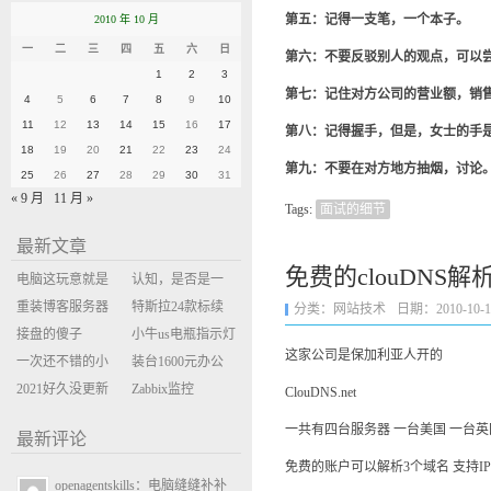
第五：记得一支笔，一个本子。
2010 年 10 月
一
二
三
四
五
六
日
第六：不要反驳别人的观点，可以尝试使
1
2
3
第七：记住对方公司的营业额，销
4
5
6
7
8
9
10
11
12
13
14
15
16
17
第八：记得握手，但是，女士的手
18
19
20
21
22
23
24
第九：不要在对方地方抽烟，讨论
25
26
27
28
29
30
31
« 9 月
11 月 »
Tags:
面试的细节
最新文章
免费的clouDNS解
电脑这玩意就是
认知，是否是一
缝缝补补的事
重装博客服务器
座大山？当架构
特斯拉24款标续
分类：
网站技术
日期：2010-10-18 
环境
接盘的傻子
决策变成配置清
Model Y 2万公里
小牛us电瓶指示灯
这家公司是保加利亚人开的
一次还不错的小
单比价
使用体验
闪三次不上电
装台1600元办公
米售后体验
2021好久没更新
主机
Zabbix监控
ClouDNS.net
博客
oxidized备份状态
一共有四台服务器 一台美国 一台
最新评论
免费的账户可以解析3个域名 支持IP
openagentskills：电脑缝缝补补