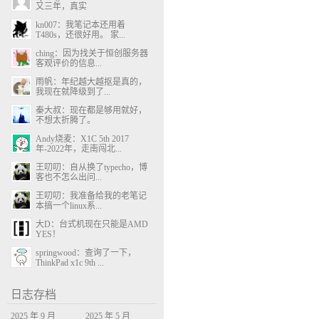
又三年，真实
kn007：我笔记本还用着
T480s，还很好用。 家...
ching：因为找关于恒创服务器
客观评价的信息...
雨帆：年纪越大越抠是真的，
我现在就降级到了...
秦大叔：现在都是够用就好，
不想太折腾了。
Andy烧麦：X1C 5th 2017
年-2022年，走南闯北...
王叨叨：自从换了typecho，博
客也不怎么出问...
王叨叨：我准备给我的老笔记
本搞一个linux系...
大D：台式机现在只能是AMD
YES！
springwood：查询了一下，
ThinkPad x1c 9th ...
日志存档
2025 年 9 月
2025 年 5 月