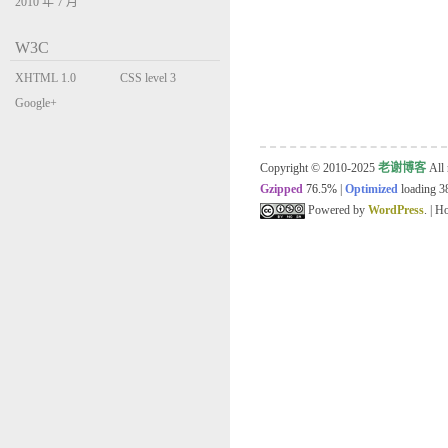
2010 年 7 月
W3C
XHTML 1.0
CSS level 3
Transitional
Google+
Copyright © 2010-2025
老谢博客
All 
Gzipped
76.5%
|
Optimized
loading 38
Powered by
WordPress
. | 