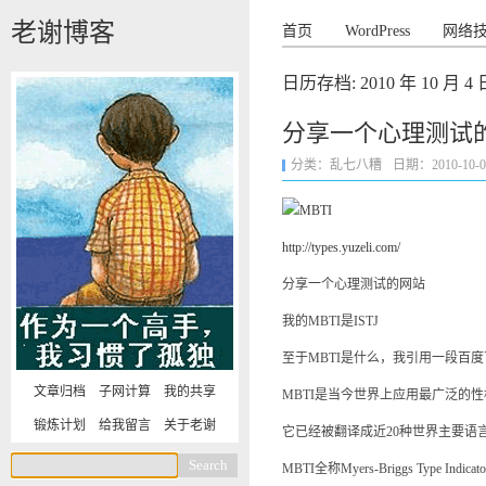
老谢博客
首页
WordPress
网络
日历存档:
2010 年 10 月 4 
分享一个心理测试
分类：
乱七八糟
日期：2010-10-04 
http://types.yuzeli.com/
分享一个心理测试的网站
我的MBTI是ISTJ
至于MBTI是什么，我引用一段百度
文章归档
子网计算
我的共享
MBTI是当今世界上应用最广泛的
锻炼计划
给我留言
关于老谢
它已经被翻译成近20种世界主要语言
MBTI全称Myers-Briggs T