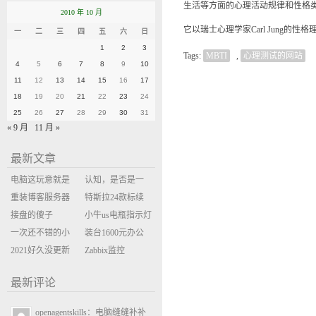
生活等方面的心理活动规律和性格
2010 年 10 月
它以瑞士心理学家Carl Jung的性格理论为
一
二
三
四
五
六
日
1
2
3
Tags:
MBTI
,
心理测试的网站
4
5
6
7
8
9
10
11
12
13
14
15
16
17
18
19
20
21
22
23
24
25
26
27
28
29
30
31
« 9 月
11 月 »
最新文章
电脑这玩意就是
认知，是否是一
缝缝补补的事
重装博客服务器
座大山？当架构
特斯拉24款标续
环境
接盘的傻子
决策变成配置清
Model Y 2万公里
小牛us电瓶指示灯
一次还不错的小
单比价
使用体验
闪三次不上电
装台1600元办公
米售后体验
2021好久没更新
主机
Zabbix监控
博客
oxidized备份状态
最新评论
openagentskills：电脑缝缝补补