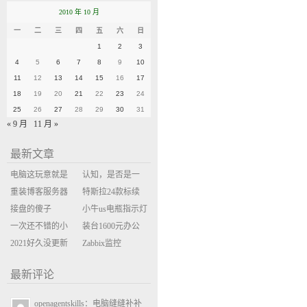
2010 年 10 月
一
二
三
四
五
六
日
1
2
3
4
5
6
7
8
9
10
11
12
13
14
15
16
17
18
19
20
21
22
23
24
25
26
27
28
29
30
31
« 9 月
11 月 »
最新文章
电脑这玩意就是
认知，是否是一
缝缝补补的事
重装博客服务器
座大山？当架构
特斯拉24款标续
环境
接盘的傻子
决策变成配置清
Model Y 2万公里
小牛us电瓶指示灯
一次还不错的小
单比价
使用体验
闪三次不上电
装台1600元办公
米售后体验
2021好久没更新
主机
Zabbix监控
博客
oxidized备份状态
最新评论
openagentskills：电脑缝缝补补