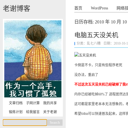
老谢博客
首页
WordPress
网络
日历存档:
2010 年 10 月 10
电脑五天没关机
分类：
乱七八糟
日期：2010-10-10 
卡倒是不卡，只是有些程序老死
没办法，重启了
不过这次五天没关机已经破掉了我4*
内存已经被吃掉60%了 进程居然达到
文章归档
子网计算
我的共享
这可都是家里老本本无法想象的，老
锻炼计划
给我留言
关于老谢
希望64bit可以快速普及起来，这