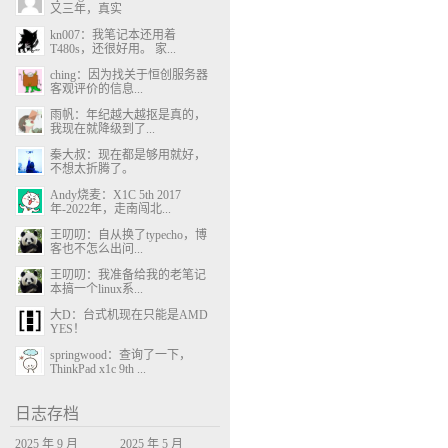
又三年，真实
kn007：我笔记本还用着
T480s，还很好用。 家...
ching：因为找关于恒创服务器
客观评价的信息...
雨帆：年纪越大越抠是真的，
我现在就降级到了...
秦大叔：现在都是够用就好，
不想太折腾了。
Andy烧麦：X1C 5th 2017
年-2022年，走南闯北...
王叨叨：自从换了typecho，博
客也不怎么出问...
王叨叨：我准备给我的老笔记
本搞一个linux系...
大D：台式机现在只能是AMD
YES！
springwood：查询了一下，
ThinkPad x1c 9th ...
日志存档
2025 年 9 月
2025 年 5 月