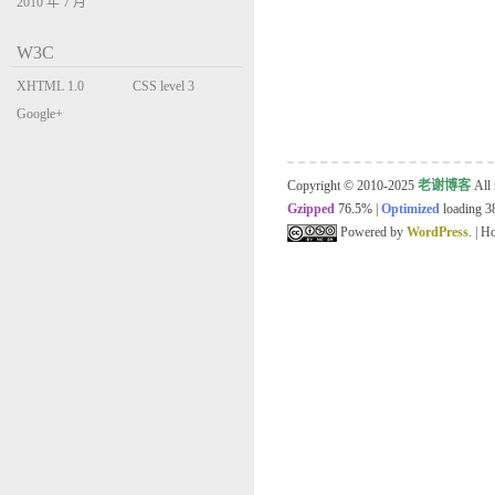
2010 年 7 月
W3C
XHTML 1.0
CSS level 3
Transitional
Google+
Copyright © 2010-2025
老谢博客
All 
Gzipped
76.5%
|
Optimized
loading 38
Powered by
WordPress
. | 