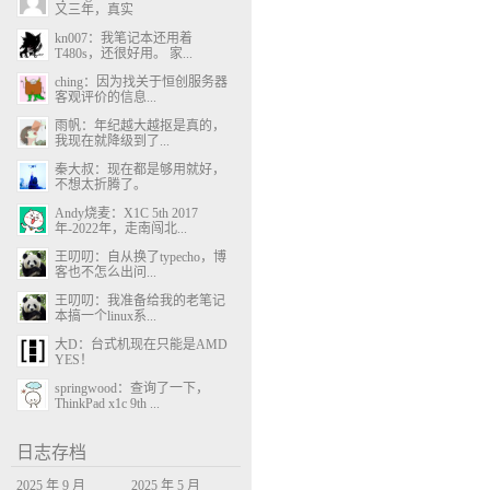
又三年，真实
kn007：我笔记本还用着
T480s，还很好用。 家...
ching：因为找关于恒创服务器
客观评价的信息...
雨帆：年纪越大越抠是真的，
我现在就降级到了...
秦大叔：现在都是够用就好，
不想太折腾了。
Andy烧麦：X1C 5th 2017
年-2022年，走南闯北...
王叨叨：自从换了typecho，博
客也不怎么出问...
王叨叨：我准备给我的老笔记
本搞一个linux系...
大D：台式机现在只能是AMD
YES！
springwood：查询了一下，
ThinkPad x1c 9th ...
日志存档
2025 年 9 月
2025 年 5 月