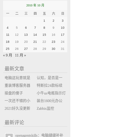
2010 年 10 月
一
二
三
四
五
六
日
1
2
3
4
5
6
7
8
9
10
11
12
13
14
15
16
17
18
19
20
21
22
23
24
25
26
27
28
29
30
31
« 9 月
11 月 »
最新文章
电脑这玩意就是
认知，是否是一
缝缝补补的事
重装博客服务器
座大山？当架构
特斯拉24款标续
环境
接盘的傻子
决策变成配置清
Model Y 2万公里
小牛us电瓶指示灯
一次还不错的小
单比价
使用体验
闪三次不上电
装台1600元办公
米售后体验
2021好久没更新
主机
Zabbix监控
博客
oxidized备份状态
最新评论
openagentskills：电脑缝缝补补