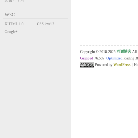
2010 年 7 月
W3C
XHTML 1.0
CSS level 3
Transitional
Google+
Copyright © 2010-2025
老谢博客
All 
Gzipped
76.5%
|
Optimized
loading 38
Powered by
WordPress
. | 