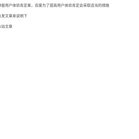
弹窗用户体验肯定差，百度为了提高用户体验肯定会采取适当的措施
会发文章来说明下
本站文章