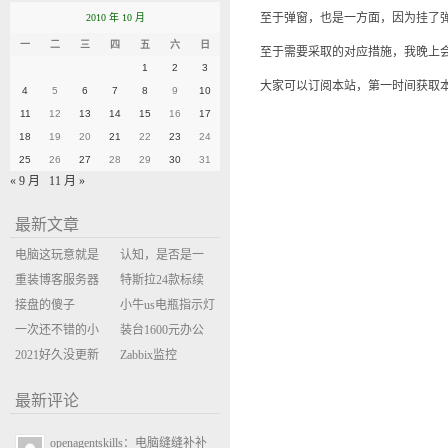
至于弹窗，也是一方面，因为挂了
2010 年 10 月
一
二
三
四
五
六
日
至于需要采取的对应措施，我晚上
1
2
3
大家可以订阅本站，第一时间获取
4
5
6
7
8
9
10
11
12
13
14
15
16
17
18
19
20
21
22
23
24
25
26
27
28
29
30
31
« 9 月
11 月 »
最新文章
电脑这玩意就是
认知，是否是一
缝缝补补的事
重装博客服务器
座大山？当架构
特斯拉24款标续
环境
接盘的傻子
决策变成配置清
Model Y 2万公里
小牛us电瓶指示灯
一次还不错的小
单比价
使用体验
闪三次不上电
装台1600元办公
米售后体验
2021好久没更新
主机
Zabbix监控
博客
oxidized备份状态
最新评论
openagentskills：电脑缝缝补补