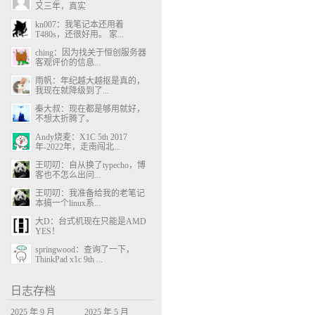
又三年，真实
kn007：我笔记本还用着
T480s，还很好用。 家...
ching：因为找关于恒创服务器
客观评价的信息...
雨帆：年纪越大越抠是真的，
我现在就降级到了...
秦大叔：现在都是够用就好，
不想太折腾了。
Andy烧麦：X1C 5th 2017
年-2022年，走南闯北...
王叨叨：自从换了typecho，博
客也不怎么出问...
王叨叨：我准备给我的老笔记
本搞一个linux系...
大D：台式机现在只能是AMD
YES！
springwood：查询了一下，
ThinkPad x1c 9th ...
日志存档
2025 年 9 月
2025 年 5 月