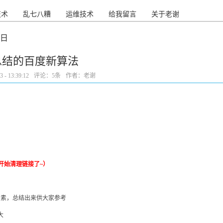
技术
乱七八糟
运维技术
给我留言
关于老谢
 日
总结的百度新算法
- 13:39:12
评论：
5条
作者：老谢
经开始清理链接了~）
因素，总结出来供大家参考
大