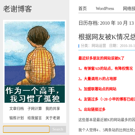
老谢博客
首页
WordPress
网络
日历存档:
2010 年 10 月 13
根据网友被K情况
分类：
网站运营
日期：2010-10-13 
最近好多朋友的网站说被K了
1。有弹窗AD的站点，有降权情况
2。大量调用JS的占地那
3。加盟联署站点的网站
4。友链过多（>20 小甲的博客已
文章归档
子网计算
我的共享
5。出站链接过多
锻炼计划
给我留言
关于老谢
这些基本是最近被K的网站最多的
我个人觉得4 、5两条站的比例比较