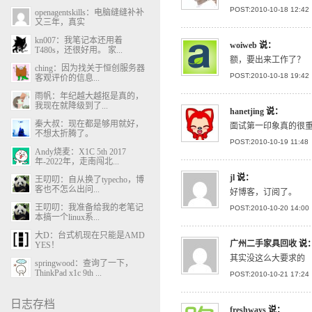
POST:2010-10-18 12:42
openagentskills：电脑缝缝补补
又三年，真实
kn007：我笔记本还用着
woiweb
说：
T480s，还很好用。 家...
额，要出来工作了？
ching：因为找关于恒创服务器
POST:2010-10-18 19:42
客观评价的信息...
雨帆：年纪越大越抠是真的，
我现在就降级到了...
hanetjing
说：
秦大叔：现在都是够用就好，
面试第一印象真的很
不想太折腾了。
POST:2010-10-19 11:48
Andy烧麦：X1C 5th 2017
年-2022年，走南闯北...
jl
说：
王叨叨：自从换了typecho，博
客也不怎么出问...
好博客，订阅了。
王叨叨：我准备给我的老笔记
POST:2010-10-20 14:00
本搞一个linux系...
大D：台式机现在只能是AMD
广州二手家具回收
说
YES！
其实没这么大要求的
springwood：查询了一下，
ThinkPad x1c 9th ...
POST:2010-10-21 17:24
日志存档
freshways
说：