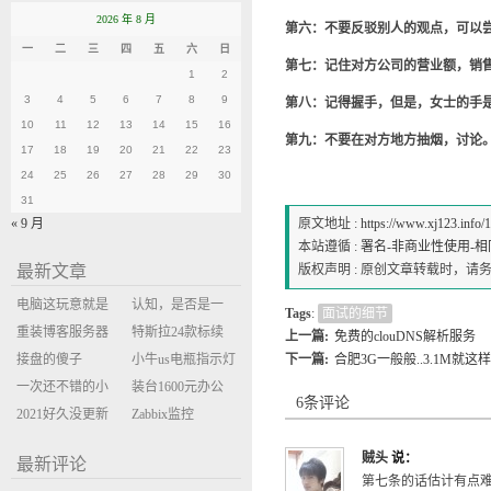
2026 年 8 月
第六：不要反驳别人的观点，可以尝试使
一
二
三
四
五
六
日
第七：记住对方公司的营业额，销
1
2
3
4
5
6
7
8
9
第八：记得握手，但是，女士的手
10
11
12
13
14
15
16
第九：不要在对方地方抽烟，讨论
17
18
19
20
21
22
23
24
25
26
27
28
29
30
31
« 9 月
原文地址 :
https://www.xj123.info/
本站遵循 :
署名-非商业性使用-相同方式
最新文章
版权声明 : 原创文章转载时，
电脑这玩意就是
认知，是否是一
Tags
:
面试的细节
缝缝补补的事
重装博客服务器
座大山？当架构
特斯拉24款标续
上一篇:
免费的clouDNS解析服务
环境
接盘的傻子
决策变成配置清
Model Y 2万公里
小牛us电瓶指示灯
下一篇:
合肥3G一般般..3.1M就这
一次还不错的小
单比价
使用体验
闪三次不上电
装台1600元办公
6条评论
米售后体验
2021好久没更新
主机
Zabbix监控
博客
oxidized备份状态
贼头
说：
最新评论
第七条的话估计有点