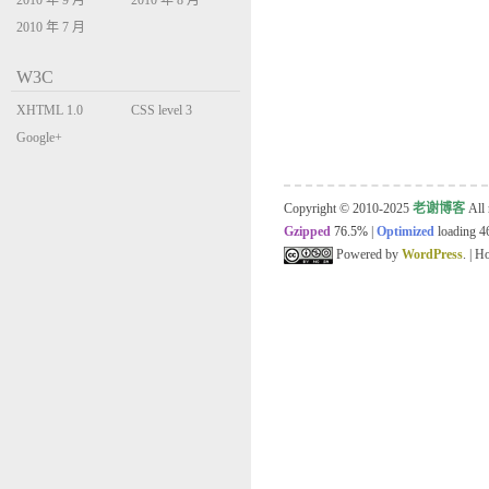
2010 年 9 月
2010 年 8 月
2010 年 7 月
W3C
XHTML 1.0
CSS level 3
Transitional
Google+
Copyright © 2010-2025
老谢博客
All 
Gzipped
76.5%
|
Optimized
loading 46
Powered by
WordPress
. | 