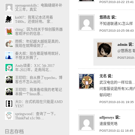
POST:2010-10-22 15:41
openagentskills：电脑缝缝补补
又三年，真实
kn007：我笔记本还用着
悠扬志
说：
T480s，还很好用。 家...
不知道联通3G怎么样
ching：因为找关于恒创服务器
POST:2010-10-25 08:43
客观评价的信息...
雨帆：年纪越大越抠是真的，
admin
说
我现在就降级到了...
@悠扬志 
秦大叔：现在都是够用就好，
不想太折腾了。
POST:2010-
Andy烧麦：X1C 5th 2017
年-2022年，走南闯北...
无名
说：
王叨叨：自从换了typecho，博
客也不怎么出问...
武汉电信的一样垃圾
问客服说是所有3G用
王叨叨：我准备给我的老笔记
本搞一个linux系...
郁闷吧！
大D：台式机现在只能是AMD
POST:2010-10-31 19:35
YES！
springwood：查询了一下，
nfljerseys
说：
ThinkPad x1c 9th ...
速度慢死咯
日志存档
POST:2010-11-11 16:45