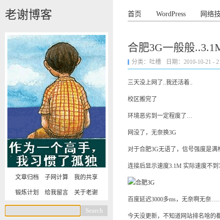
老谢博客
首页
WordPress
网络
合肥3G一般般..3.
分类：
吐槽
日期：2010-10-21 - 21
三天没上网了..我还活着..
校区搬完了
环境恶劣到一定程度了…
网没了，无奈换3G
对于合肥3G无语了，信号强度是满
连接后显示速度3.1M 实际速度不到7
文章归档
子网计算
我的共享
锻炼计划
给我留言
关于老谢
百度延迟3000多ms，无奈啊无奈…
今天没更新，不知道网站排名啥的都