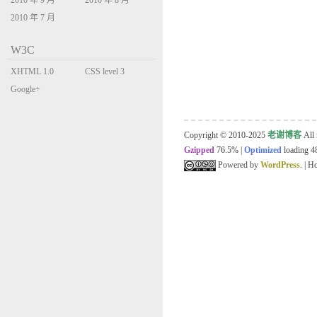
2010 年 9 月
2010 年 8 月
2010 年 7 月
W3C
XHTML 1.0
CSS level 3
Transitional
Google+
Copyright © 2010-2025
老谢博客
All 
Gzipped
76.5%
|
Optimized
loading 48
Powered by
WordPress
. | 