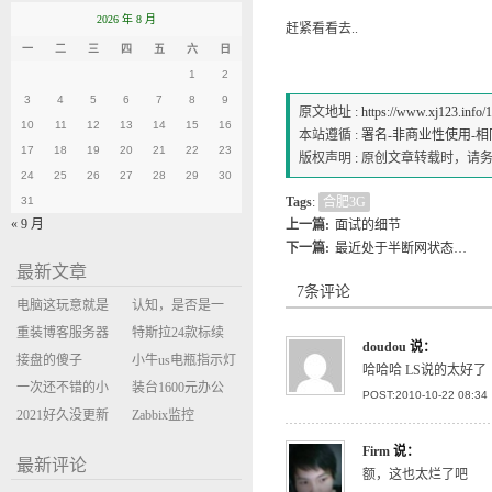
2026 年 8 月
赶紧看看去..
一
二
三
四
五
六
日
1
2
3
4
5
6
7
8
9
原文地址 :
https://www.xj123.info/
10
11
12
13
14
15
16
本站遵循 :
署名-非商业性使用-相同方式
17
18
19
20
21
22
23
版权声明 : 原创文章转载时，
24
25
26
27
28
29
30
31
Tags
:
合肥3G
« 9 月
上一篇:
面试的细节
下一篇:
最近处于半断网状态…
最新文章
7条评论
电脑这玩意就是
认知，是否是一
缝缝补补的事
重装博客服务器
座大山？当架构
特斯拉24款标续
doudou
说：
环境
接盘的傻子
决策变成配置清
Model Y 2万公里
小牛us电瓶指示灯
哈哈哈 LS说的太好了
一次还不错的小
单比价
使用体验
闪三次不上电
装台1600元办公
POST:2010-10-22 08:34
米售后体验
2021好久没更新
主机
Zabbix监控
博客
oxidized备份状态
Firm
说：
最新评论
额，这也太烂了吧