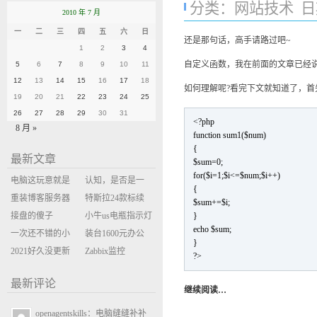
分类：
网站技术
日期
2010 年 7 月
一
二
三
四
五
六
日
还是那句话，高手请路过吧~
1
2
3
4
自定义函数，我在前面的文章已经说
5
6
7
8
9
10
11
12
13
14
15
16
17
18
如何理解呢?看完下文就知道了，首
19
20
21
22
23
24
25
26
27
28
29
30
31
<?php
8 月 »
function sum1($num)
{
最新文章
$sum=0;
for($i=1;$i<=$num;$i++)
电脑这玩意就是
认知，是否是一
{
缝缝补补的事
重装博客服务器
座大山？当架构
特斯拉24款标续
$sum+=$i;
环境
接盘的傻子
决策变成配置清
Model Y 2万公里
小牛us电瓶指示灯
}
echo $sum;
一次还不错的小
单比价
使用体验
闪三次不上电
装台1600元办公
}
米售后体验
2021好久没更新
主机
Zabbix监控
?>
博客
oxidized备份状态
最新评论
继续阅读…
openagentskills：电脑缝缝补补