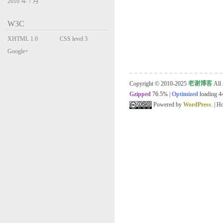
2010 年 7 月
W3C
XHTML 1.0
CSS level 3
Transitional
Google+
Copyright © 2010-2025
老谢博客
All 
Gzipped
76.5%
|
Optimized
loading 44
Powered by
WordPress
. | 