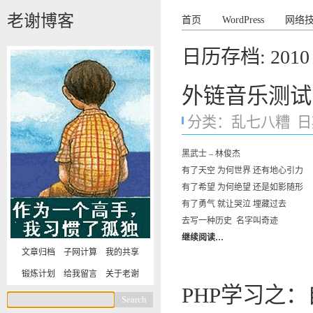
老谢博客
首页
WordPress
网络
日历存档:
2010
外链音乐测试
分类：
乱七八糟
日期
黑武士 – 林俊杰
有了天空 为何世界 还有地心引力
有了希望 为何绝望 还是如影随形
有了勇气 就让哭泣 埋藏过去
去写一种历史 名字叫奇迹
继续阅读…
文章归档
子网计算
我的共享
锻炼计划
给我留言
关于老谢
PHP学习之