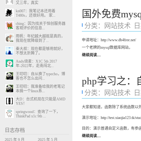
又三年，真实
国外免费mys
kn007：我笔记本还用着
T480s，还很好用。 家...
ching：因为找关于恒创服务器
分类：
网站技术
日期
客观评价的信息...
雨帆：年纪越大越抠是真的，
申请地址：
http://www.db4free.net/
我现在就降级到了...
一个老牌的mysql数据库网站，
秦大叔：现在都是够用就好，
不想太折腾了。
继续阅读…
Andy烧麦：X1C 5th 2017
年-2022年，走南闯北...
王叨叨：自从换了typecho，博
php学习之
客也不怎么出问...
王叨叨：我准备给我的老笔记
本搞一个linux系...
分类：
网站技术
日期
大D：台式机现在只能是AMD
YES！
大家都知道，函数除了系统函数以
springwood：查询了一下，
ThinkPad x1c 9th ...
演示地址：
http://test.xiaojia123.tk/st
目的：演示普通自定义函数，有参
日志存档
继续阅读…
2025 年 9 月
2025 年 5 月