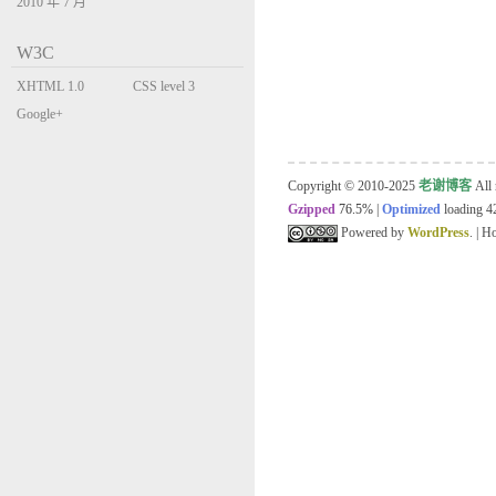
2010 年 7 月
W3C
XHTML 1.0
CSS level 3
Transitional
Google+
Copyright © 2010-2025
老谢博客
All 
Gzipped
76.5%
|
Optimized
loading 42
Powered by
WordPress
. | 