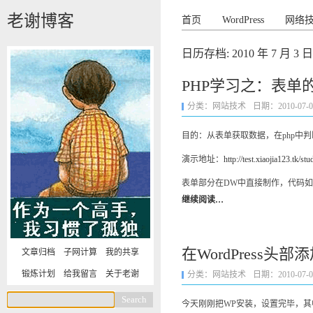
老谢博客
首页
WordPress
网络
日历存档:
2010 年 7 月 3 日
PHP学习之：表单
分类：
网站技术
日期：2010-07-03 
目的：从表单获取数据，在php中判
演示地址：
http://test.xiaojia123.tk/stu
表单部分在DW中直接制作，代码
继续阅读…
在WordPress头
文章归档
子网计算
我的共享
锻炼计划
给我留言
关于老谢
分类：
网站技术
日期：2010-07-03 
今天刚刚把WP安装，设置完毕，