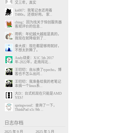
又三年，真实
kn007：我笔记本还用着
T480s，还很好用。 家...
ching：因为找关于恒创服务器
客观评价的信息...
雨帆：年纪越大越抠是真的，
我现在就降级到了...
秦大叔：现在都是够用就好，
不想太折腾了。
Andy烧麦：X1C 5th 2017
年-2022年，走南闯北...
王叨叨：自从换了typecho，博
客也不怎么出问...
王叨叨：我准备给我的老笔记
本搞一个linux系...
大D：台式机现在只能是AMD
YES！
springwood：查询了一下，
ThinkPad x1c 9th ...
日志存档
2025 年 9 月
2025 年 5 月