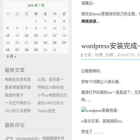
请路过~
2010 年 7 月
首先在theme里面找到自己的主题，然
一
二
三
四
五
六
日
1
2
3
4
继续阅读…
5
6
7
8
9
10
11
12
13
14
15
16
17
18
19
20
21
22
23
24
25
wordpress安装完成
26
27
28
29
30
31
分类：
吐槽
日期：2010-07-03 - 9:
8 月 »
最新文章
过程很顺利..
电脑这玩意就是
认知，是否是一
但有个问题让人很头痛..
缝缝补补的事
重装博客服务器
座大山？当架构
特斯拉24款标续
遨游打开标题的ico一直是这个，
环境
接盘的傻子
决策变成配置清
Model Y 2万公里
小牛us电瓶指示灯
样。。
一次还不错的小
单比价
使用体验
闪三次不上电
装台1600元办公
米售后体验
2021好久没更新
主机
Zabbix监控
博客
oxidized备份状态
ie显示正常，是我放的ico..
最新评论
奇怪了………
openagentskills：电脑缝缝补补