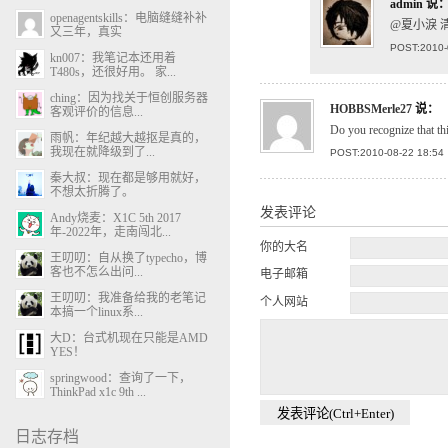
admin
说
openagentskills：电脑缝缝补补
@夏小淚 
又三年，真实
POST:2010-
kn007：我笔记本还用着
T480s，还很好用。 家...
ching：因为找关于恒创服务器
HOBBSMerle27
说：
客观评价的信息...
Do you recognize that thi
雨帆：年纪越大越抠是真的，
我现在就降级到了...
POST:2010-08-22 18:54
秦大叔：现在都是够用就好，
不想太折腾了。
发表评论
Andy烧麦：X1C 5th 2017
年-2022年，走南闯北...
你的大名
王叨叨：自从换了typecho，博
客也不怎么出问...
电子邮箱
王叨叨：我准备给我的老笔记
个人网站
本搞一个linux系...
大D：台式机现在只能是AMD
YES！
springwood：查询了一下，
ThinkPad x1c 9th ...
日志存档