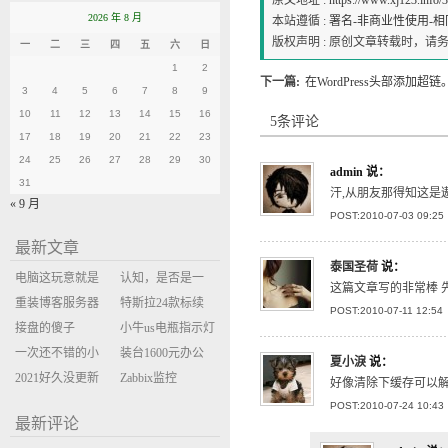
原文地址 :
https://www.xj123.info/3
2026 年 8 月
本站遵循 :
署名-非商业性使用-相同方式
版权声明 : 原创文章转载时，
一
二
三
四
五
六
日
1
2
下一篇:
在WordPress头部添加超链
3
4
5
6
7
8
9
10
11
12
13
14
15
16
5条评论
17
18
19
20
21
22
23
24
25
26
27
28
29
30
admin
说：
31
汗,从朋友那得知这是遨游
« 9 月
POST:2010-07-03 09:25
最新文章
泰国圣荷
说：
电脑这玩意就是
认知，是否是一
这篇文章写的非常棒 先
缝缝补补的事
重装博客服务器
座大山？当架构
特斯拉24款标续
POST:2010-07-11 12:54
环境
接盘的傻子
决策变成配置清
Model Y 2万公里
小牛us电瓶指示灯
一次还不错的小
单比价
使用体验
闪三次不上电
装台1600元办公
夏小淚
说：
米售后体验
2021好久没更新
主机
Zabbix监控
好像清除下缓存可以
博客
oxidized备份状态
POST:2010-07-24 10:43
最新评论