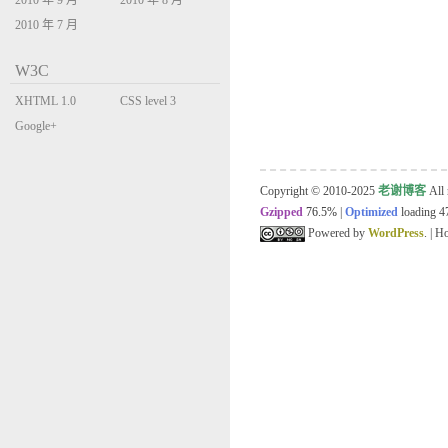
2010 年 9 月
2010 年 8 月
2010 年 7 月
W3C
XHTML 1.0
CSS level 3
Transitional
Google+
Copyright © 2010-2025
老谢博客
All 
Gzipped
76.5%
|
Optimized
loading 47
Powered by
WordPress
. | 