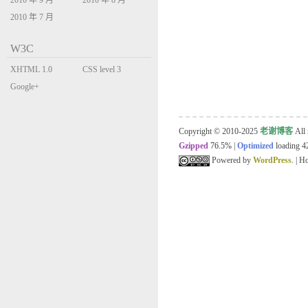
2010 年 9 月
2010 年 8 月
2010 年 7 月
W3C
XHTML 1.0
CSS level 3
Transitional
Google+
Copyright © 2010-2025
老谢博客
All 
Gzipped
76.5%
|
Optimized
loading 42
Powered by
WordPress
. | 