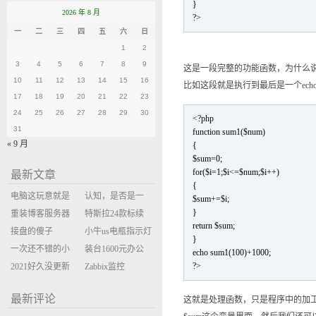
}
2026 年 8 月
?>
一
二
三
四
五
六
日
1
2
3
4
5
6
7
8
9
这是一段完整的功能函数，为什么
10
11
12
13
14
15
16
比如这段就是执行到最后是一个ec
17
18
19
20
21
22
23
24
25
26
27
28
29
30
<?php
31
function sum1($num)
« 9 月
{
$sum=0;
for($i=1;$i<=$num;$i++)
最新文章
{
电脑这玩意就是
认知，是否是一
$sum+=$i;
}
缝缝补补的事
重装博客服务器
座大山？当架构
特斯拉24款标续
return $sum;
环境
接盘的傻子
决策变成配置清
Model Y 2万公里
小牛us电瓶指示灯
}
一次还不错的小
单比价
使用体验
闪三次不上电
装台1600元办公
echo sum1(100)+1000;
?>
米售后体验
2021好久没更新
主机
Zabbix监控
博客
oxidized备份状态
最新评论
这就是处理函数，只是程序中的加