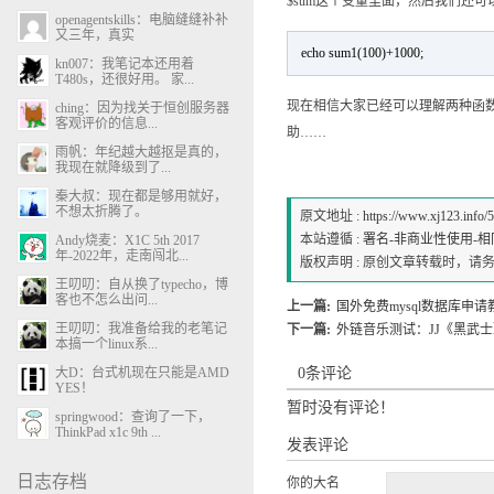
$sum这个变量里面，然后我们还
openagentskills：电脑缝缝补补
又三年，真实
echo sum1(100)+1000;
kn007：我笔记本还用着
T480s，还很好用。 家...
现在相信大家已经可以理解两种函
ching：因为找关于恒创服务器
客观评价的信息...
助……
雨帆：年纪越大越抠是真的，
我现在就降级到了...
秦大叔：现在都是够用就好，
不想太折腾了。
原文地址 :
https://www.xj123.info/
本站遵循 :
署名-非商业性使用-相同方式
Andy烧麦：X1C 5th 2017
年-2022年，走南闯北...
版权声明 : 原创文章转载时，
王叨叨：自从换了typecho，博
客也不怎么出问...
上一篇:
国外免费mysql数据库申请
王叨叨：我准备给我的老笔记
下一篇:
外链音乐测试：JJ《黑武士
本搞一个linux系...
大D：台式机现在只能是AMD
0条评论
YES！
暂时没有评论！
springwood：查询了一下，
ThinkPad x1c 9th ...
发表评论
日志存档
你的大名