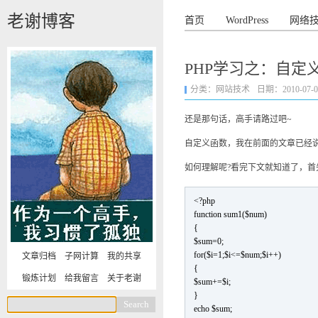
老谢博客
首页
WordPress
网络
PHP学习之：自定
分类：
网站技术
日期：2010-07-04 
还是那句话，高手请路过吧~
自定义函数，我在前面的文章已经说
如何理解呢?看完下文就知道了，首
<?php
function sum1($num)
{
$sum=0;
for($i=1;$i<=$num;$i++)
文章归档
子网计算
我的共享
{
锻炼计划
给我留言
关于老谢
$sum+=$i;
}
echo $sum;