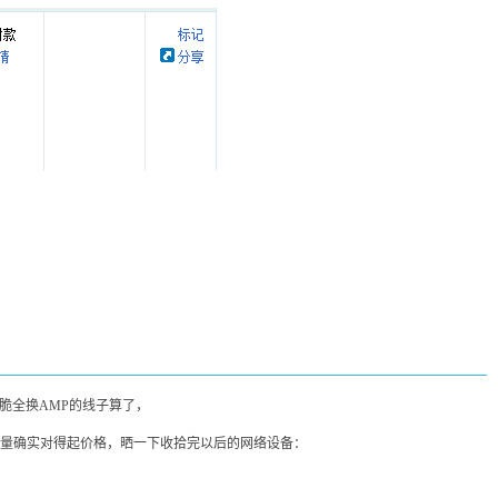
脆全换AMP的线子算了，
质量确实对得起价格，晒一下收拾完以后的网络设备：