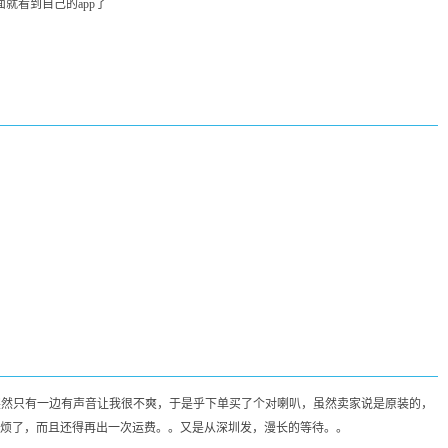
就看到自己的app了
突然只有一边有声音让我很不爽，于是乎下单买了个对喇叭，虽然卖家说是原装的，
烦了，而且还得再出一次运费。。又是从深圳发，漫长的等待。。