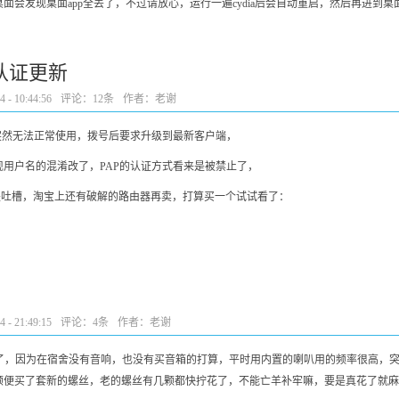
会发现桌面app全丢了，不过请放心，运行一遍cydia后会自动重启，然后再进到桌面
认证更新
- 10:44:56
评论：
12条
作者：老谢
突然无法正常使用，拨号后要求升级到最新客户端，
用户名的混淆改了，PAP的认证方式看来是被禁止了，
是吐槽，淘宝上还有破解的路由器再卖，打算买一个试试看了：
- 21:49:15
评论：
4条
作者：老谢
了，因为在宿舍没有音响，也没有买音箱的打算，平时用内置的喇叭用的频率很高，
顺便买了套新的螺丝，老的螺丝有几颗都快拧花了，不能亡羊补牢嘛，要是真花了就麻