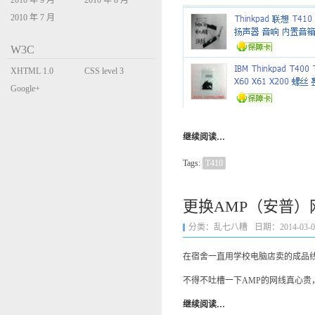
2010 年 9 月
2010 年 8 月
2010 年 7 月
W3C
XHTML 1.0
CSS level 3
Transitional
Google+
继续阅读…
Tags:
T410
更换AMP（安普）
分类：
乱七八糟
日期：2014-03-06 
在宿舍一直用学校电脑店卖的成品线
不得不吐槽一下AMP的网线真心贵
继续阅读…