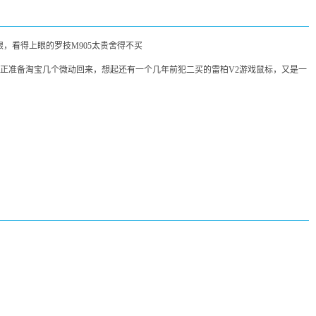
眼，看得上眼的罗技M905太贵舍得不买
正准备淘宝几个微动回来，想起还有一个几年前犯二买的雷柏V2游戏鼠标，又是一