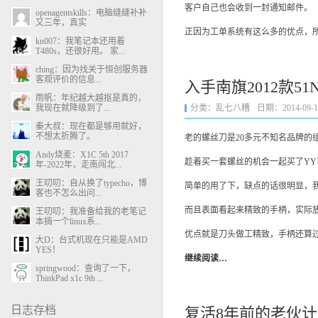
客户自己也会收到一封通知邮件。
openagentskills：电脑缝缝补补
又三年，真实
正因为工单系统有这么多的优点，
kn007：我笔记本还用着
T480s，还很好用。 家...
ching：因为找关于恒创服务器
客观评价的信息...
入手南旗2012款5
雨帆：年纪越大越抠是真的，
我现在就降级到了...
分类：
乱七八糟
日期：2014-09-14 
秦大叔：现在都是够用就好，
不想太折腾了。
老的螺丝刀是20多元不知名品牌
Andy烧麦：X1C 5th 2017
趁着买一套螺丝的机会一起买了YY
年-2022年，走南闯北...
王叨叨：自从换了typecho，博
简单的用了下，缺点的话很明显，我
客也不怎么出问...
而且表面看起来精致的手柄，实际
王叨叨：我准备给我的老笔记
本搞一个linux系...
优点就是刀头做工精致，手柄还算
大D：台式机现在只能是AMD
YES！
继续阅读…
springwood：查询了一下，
ThinkPad x1c 9th ...
日志存档
复活8年前的老伙计