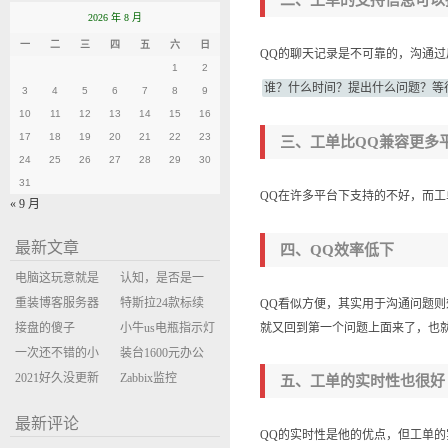
2026 年 8 月
一
二
三
四
五
六
日
QQ的聊天记录是不可靠的，沟通
1
2
谁？什么时间？提出什么问题？等
3
4
5
6
7
8
9
10
11
12
13
14
15
16
17
18
19
20
21
22
23
三、工单比QQ兼容更多
24
25
26
27
28
29
30
31
QQ在许多平台下支持的不好，而
« 9 月
最新文章
四、QQ效率低下
电脑这玩意就是
认知，是否是一
缝缝补补的事
重装博客服务器
座大山？当架构
特斯拉24款标续
QQ看似方便，其实用于沟通问题则
就又回到第一个问题上面来了，也
环境
接盘的傻子
决策变成配置清
Model Y 2万公里
小牛us电瓶指示灯
一次还不错的小
单比价
使用体验
闪三次不上电
装台1600元办公
米售后体验
2021好久没更新
主机
Zabbix监控
五、工单的实时性也很好
博客
oxidized备份状态
最新评论
QQ的实时性是他的优点，但工单