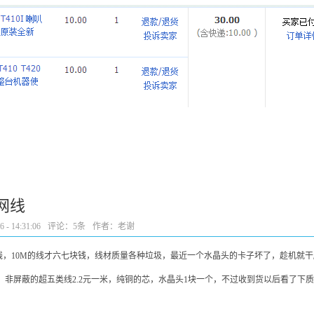
网线
- 14:31:06
评论：
5条
作者：老谢
，10M的线才六七块钱，线材质量各种垃圾，最近一个水晶头的卡子坏了，趁机就干
，非屏蔽的超五类线2.2元一米，纯铜的芯，水晶头1块一个，不过收到货以后看了下