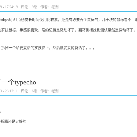
- 17:24:19
评论：
9条
作者：老谢
inkpad小红点感觉长时间使用比较累，还是有必要弄个鼠标的，几十块的鼠标看不上
送的罗技鼠标，手感很喜欢，隐约记得是微动坏了，翻箱倒柜找到测试果然是微动坏了，
！拆掉一个给要复活的罗技换上，然后就妥妥的复活了。。。
个typecho
- 23:17:11
评论：
6条
作者：老谢
p
腾折腾还是足够的