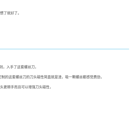
惯了就好了。
原则，入手了这套螺丝刀，
B定制的这套螺丝刀的刀头磁性简直就是渣，吸一颗螺丝都感觉费劲，
头更顺手而且可以增强刀头磁性，