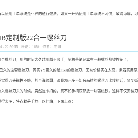
所以使用工单系统是业界的通行做法。如果一开始使用工单系统不习惯，敬请谅解，习
1NB定制版22合一螺丝刀
- 22:50:55
评论：
16条
作者：老谢
的组合螺丝刀，用的时间太久越用越不顺手，契机是笔记本有一颗螺丝都被拧花了，
已久的这套螺丝刀，其实YY更久的是ifixit的螺丝刀，无奈价格实在太高，秉着实用
觉得刀头磁性不够，甚至说很弱，跟我20元多不知名品牌的螺丝刀比较的话，51N
放入螺丝刀头的时候，竟然是卡扣的，真不如手柄底部放一块强磁铁，这样不仅安装刀
过得去吧，特点就是手柄可以伸缩，下面上图：