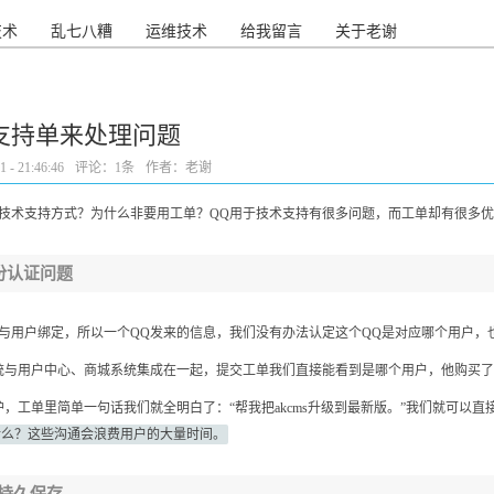
技术
乱七八糟
运维技术
给我留言
关于老谢
支持单来处理问题
- 21:46:46
评论：
1条
作者：老谢
等技术支持方式？为什么非要用工单？QQ用于技术支持有很多问题，而工单却有很多
份认证问题
与用户绑定，所以一个QQ发来的信息，我们没有办法认定这个QQ是对应哪个用户，
统与用户中心、商城系统集成在一起，提交工单我们直接能看到是哪个用户，他购买了
，工单里简单一句话我们就全明白了：“帮我把akcms升级到最新版。”我们就可以直
什么？这些沟通会浪费用户的大量时间。
持久保存