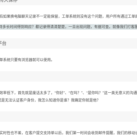
过后如果换电脑聊天记录不一定能保留，工单系统则没有这个问题，用户所有通过工单
待多长时间得到响应？都记录得清清楚楚，一旦出现问题，有据可查。就像我们打客服
平台
工单系统只要有浏览器就可以使用。
效率低下，首先就是废话太多了，“你好”、“在吗？”、“是你吗？”这一类无意义的
就是无法认证客户身份，我怎么知道你是谁？我确定你就是他？
的实时性也不差，在客户提交支持单以后，我们第一时间会收到邮件提醒，我们的移动