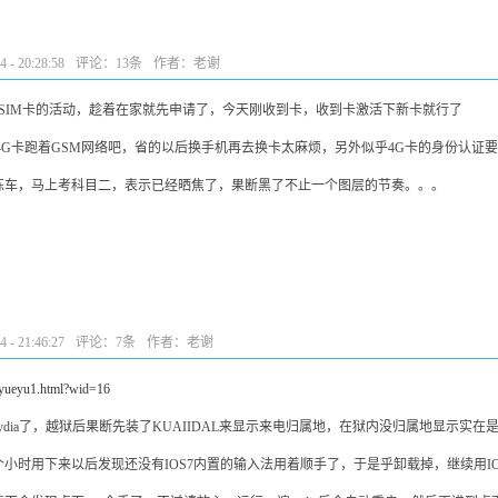
- 20:28:58
评论：
13条
作者：老谢
 SIM卡的活动，趁着在家就先申请了，今天刚收到卡，收到卡激活下新卡就行了
4G卡跑着GSM网络吧，省的以后换手机再去换卡太麻烦，另外似乎4G卡的身份认证
练车，马上考科目二，表示已经晒焦了，果断黑了不止一个图层的节奏。。。
- 21:46:27
评论：
7条
作者：老谢
y/yueyu1.html?wid=16
dia了，越狱后果断先装了KUAIIDAL来显示来电归属地，在狱内没归属地显示实在
小时用下来以后发现还没有IOS7内置的输入法用着顺手了，于是乎卸载掉，继续用IO