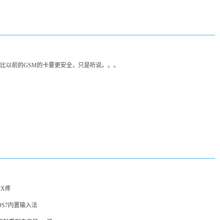
要比以前的GSM的卡要更安全，只是听说。。。
是X疼
S7内置输入法