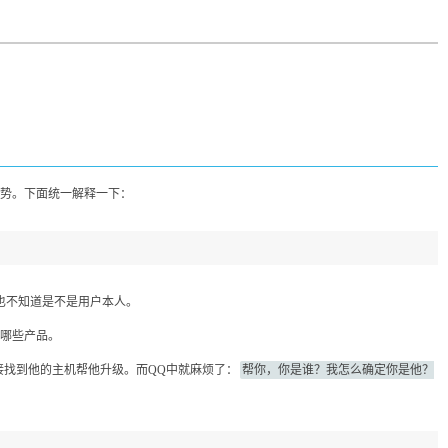
优势。下面统一解释一下：
也不知道是不是用户本人。
哪些产品。
接找到他的主机帮他升级。而QQ中就麻烦了：
帮你，你是谁？我怎么确定你是他？