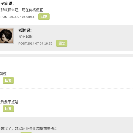
子痕
说：
那就换5s吧，现在价格便宜
回复
POST:2014-07-04 08:44
老谢
说：
买不起啊
回复
POST:2014-07-04 16:25
的飘过
回复
狱后要干点啥
回复
着越狱了，越狱后还是比越狱前要卡点