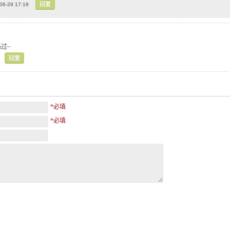
回复
06-29 17:19
过~
回复
*必填
*必填