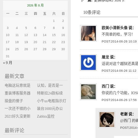
下一篇:
更换移动4G SIM卡
2026 年 8 月
10条评论
一
二
三
四
五
六
日
1
2
欧美小清新头像
说：
3
4
5
6
7
8
9
不简单的哈，学习！
10
11
12
13
14
15
16
POST:2014-06-26 10:19
17
18
19
20
21
22
23
24
25
26
27
28
29
30
31
屠龙
说：
« 9 月
话说对这个越狱还真
POST:2014-06-26 11:12
最新文章
电脑这玩意就是
认知，是否是一
西门
说：
你说的几个功能，IO
缝缝补补的事
重装博客服务器
座大山？当架构
特斯拉24款标续
POST:2014-06-26 17:56
环境
接盘的傻子
决策变成配置清
Model Y 2万公里
小牛us电瓶指示灯
一次还不错的小
单比价
使用体验
闪三次不上电
装台1600元办公
老谢
说：
米售后体验
2021好久没更新
主机
Zabbix监控
@西门 的
博客
oxidized备份状态
POST:2014-
最新评论