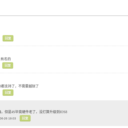
回复
是有名的
回复
S8都支持了，不需要越狱了
回复
确，但是4S毕竟硬件老了，没打算升级到IOS8
回复
06-26 19:03