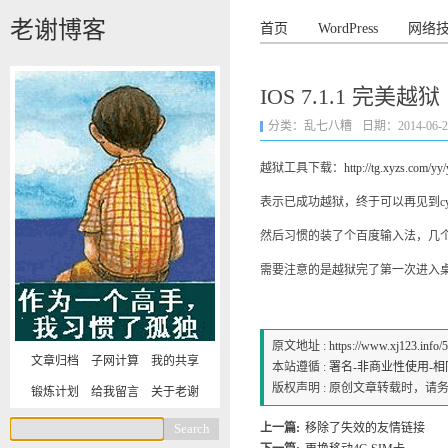
老谢博客
首页
WordPress
网络
IOS 7.1.1 完美越狱
分类：
乱七八糟
日期：2014-06-24 
越狱工具下载：
http://tg.xyzs.com/y
表示已成功越狱，终于可以再见到cy
然后习惯的装了个百度输入法，几个
需要注意的是越狱完了第一次进入桌面
原文地址 :
https://www.xj123.info/
文章归档
子网计算
我的共享
本站遵循 :
署名-非商业性使用-相同方式
版权声明 : 原创文章转载时，
锻炼计划
给我留言
关于老谢
上一篇:
移除了失效的友情链接