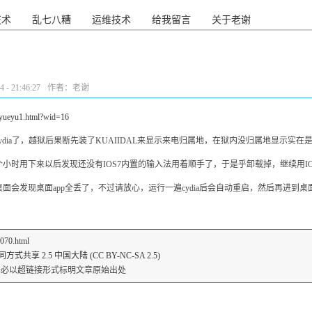
技术
乱七八糟
运维技术
给我留言
关于老谢
- 21:46:27
作者：老谢
y/yueyu1.html?wid=16
dia了，越狱后果断先装了KUAIIDAL来显示来电归属地，在狱内没归属地显示实在
小时用下来以后发现还没有IOS7内置的输入法用着顺手了，于是乎卸载掉，继续用IO
会发现桌面app全丢了，不过请放心，运行一遍cydia后会自动重启，然后再进到桌面
5070.html
共享 2.5 中国大陆 (CC BY-NC-SA 2.5)
请务必以超链接形式标明文章原始出处