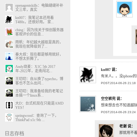
openagentskills：电脑缝缝补补
又三年，真实
kn007：我笔记本还用着
T480s，还很好用。 家...
ching：因为找关于恒创服务器
客观评价的信息...
雨帆：年纪越大越抠是真的，
我现在就降级到了...
秦大叔：现在都是够用就好，
不想太折腾了。
Andy烧麦：X1C 5th 2017
kn007
说：
年-2022年，走南闯北...
有米人。。没iphone
王叨叨：自从换了typecho，博
客也不怎么出问...
POST:2014-06-26 21:18
王叨叨：我准备给我的老笔记
本搞一个linux系...
空空裤兜
说：
大D：台式机现在只能是AMD
想来想去也不知道越
YES！
POST:2014-06-26 23:24
springwood：查询了一下，
ThinkPad x1c 9th ...
老谢
说：
那就用不
日志存档