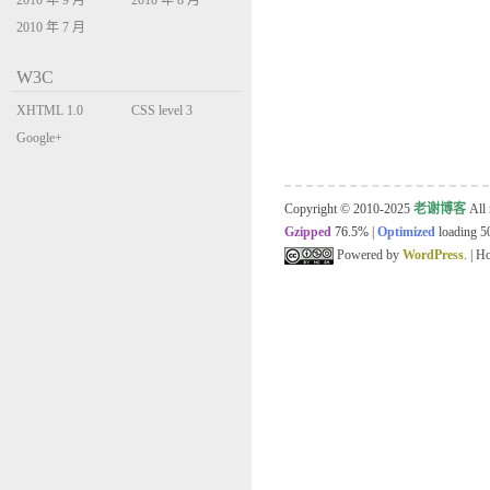
2010 年 9 月
2010 年 8 月
2010 年 7 月
W3C
XHTML 1.0
CSS level 3
Transitional
Google+
Copyright © 2010-2025
老谢博客
All 
Gzipped
76.5%
|
Optimized
loading 50
Powered by
WordPress
. | 