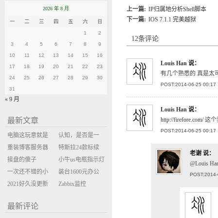
2026 年 8 月
上一篇:
IP归属地分析Shell脚本
下一篇:
IOS 7.1.1 完美越狱
一
二
三
四
五
六
日
1
2
12条评论
3
4
5
6
7
8
9
10
11
12
13
14
15
16
Louis Han
说：
17
18
19
20
21
22
23
有几个熟悉的 真是太
24
25
26
27
28
29
30
POST:2014-06-25 00:17
31
« 9 月
Louis Han
说：
最新文章
http://firefore.com/
这个
POST:2014-06-25 00:17
电脑这玩意就是
认知，是否是一
缝缝补补的事
重装博客服务器
座大山？当架构
特斯拉24款标续
老谢
说：
环境
接盘的傻子
决策变成配置清
Model Y 2万公里
小牛us电瓶指示灯
@Louis
一次还不错的小
单比价
使用体验
闪三次不上电
装台1600元办公
POST:2014-
米售后体验
2021好久没更新
主机
Zabbix监控
博客
oxidized备份状态
最新评论