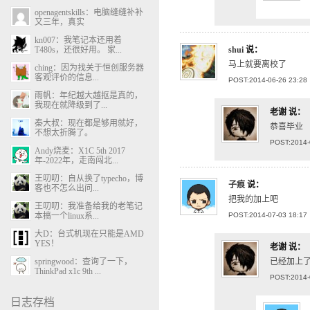
openagentskills：电脑缝缝补补
又三年，真实
kn007：我笔记本还用着
T480s，还很好用。 家...
shui
说：
马上就要离校了
ching：因为找关于恒创服务器
客观评价的信息...
POST:2014-06-26 23:28
雨帆：年纪越大越抠是真的，
我现在就降级到了...
老谢
说：
秦大叔：现在都是够用就好，
恭喜毕业
不想太折腾了。
POST:2014-
Andy烧麦：X1C 5th 2017
年-2022年，走南闯北...
王叨叨：自从换了typecho，博
子痕
说：
客也不怎么出问...
把我的加上吧
王叨叨：我准备给我的老笔记
本搞一个linux系...
POST:2014-07-03 18:17
大D：台式机现在只能是AMD
YES！
老谢
说：
springwood：查询了一下，
已经加上
ThinkPad x1c 9th ...
POST:2014-
日志存档