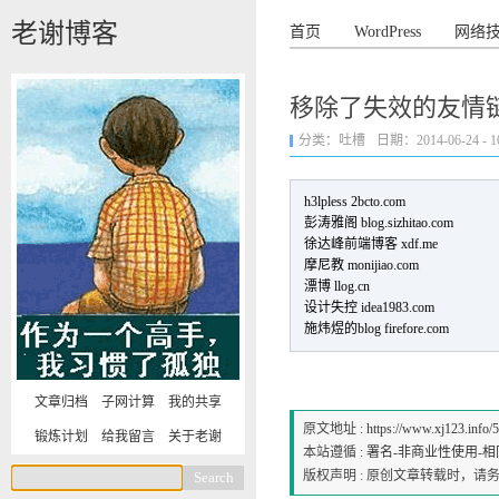
老谢博客
首页
WordPress
网络
移除了失效的友情
分类：
吐槽
日期：2014-06-24 - 10
h3lpless 2bcto.com
彭涛雅阁 blog.sizhitao.com
徐达峰前端博客 xdf.me
摩尼教 monijiao.com
漂博 llog.cn
设计失控 idea1983.com
施炜煜的blog firefore.com
文章归档
子网计算
我的共享
原文地址 :
https://www.xj123.info/
锻炼计划
给我留言
关于老谢
本站遵循 :
署名-非商业性使用-相同方式
版权声明 : 原创文章转载时，