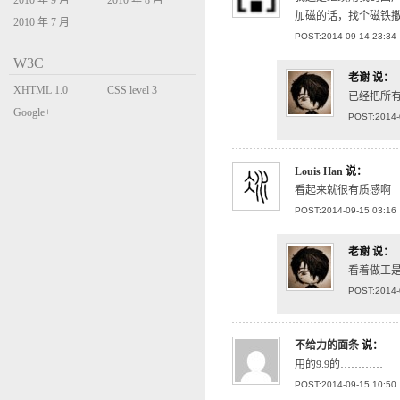
2010 年 9 月
2010 年 8 月
加磁的话，找个磁铁
2010 年 7 月
POST:2014-09-14 23:34
W3C
老谢
说：
XHTML 1.0
CSS level 3
已经把所
Transitional
Google+
POST:2014-
Louis Han
说：
看起来就很有质感啊
POST:2014-09-15 03:16
老谢
说：
看着做工
POST:2014-
不给力的面条
说：
用的9.9的…………
POST:2014-09-15 10:50