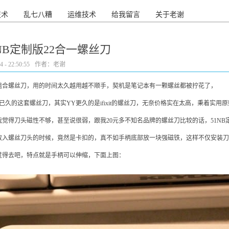
技术
乱七八糟
运维技术
给我留言
关于老谢
1NB定制版22合一螺丝刀
- 22:50:55
作者：老谢
的组合螺丝刀，用的时间太久越用越不顺手，契机是笔记本有一颗螺丝都被拧花了，
已久的这套螺丝刀，其实YY更久的是ifixit的螺丝刀，无奈价格实在太高，秉着实用
觉得刀头磁性不够，甚至说很弱，跟我20元多不知名品牌的螺丝刀比较的话，51N
放入螺丝刀头的时候，竟然是卡扣的，真不如手柄底部放一块强磁铁，这样不仅安装刀
过得去吧，特点就是手柄可以伸缩，下面上图：