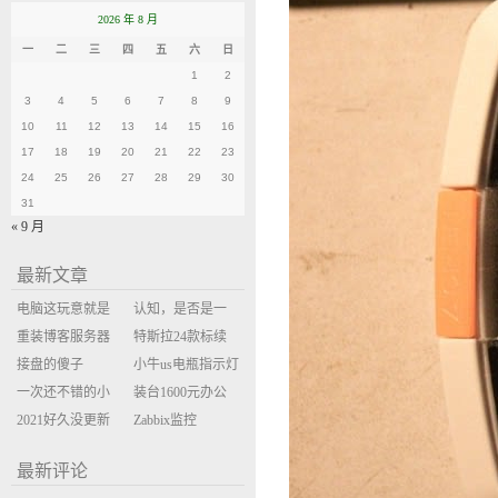
2026 年 8 月
一
二
三
四
五
六
日
1
2
3
4
5
6
7
8
9
10
11
12
13
14
15
16
17
18
19
20
21
22
23
24
25
26
27
28
29
30
31
« 9 月
最新文章
电脑这玩意就是
认知，是否是一
缝缝补补的事
重装博客服务器
座大山？当架构
特斯拉24款标续
环境
接盘的傻子
决策变成配置清
Model Y 2万公里
小牛us电瓶指示灯
一次还不错的小
单比价
使用体验
闪三次不上电
装台1600元办公
米售后体验
2021好久没更新
主机
Zabbix监控
博客
oxidized备份状态
最新评论