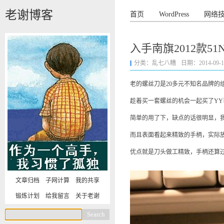
老谢博客
首页
WordPress
网络
入手南旗2012款5
分类：
乱七八糟
日期：2014-09-14 
老的螺丝刀是20多元不知名品牌
趁着买一套螺丝的机会一起买了YY
简单的用了下，缺点的话很明显，我
而且表面看起来精致的手柄，实际
优点就是刀头做工精致，手柄还算
文章归档
子网计算
我的共享
锻炼计划
给我留言
关于老谢