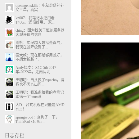
openagentskills：电脑缝缝补补
又三年，真实
kn007：我笔记本还用着
T480s，还很好用。 家...
ching：因为找关于恒创服务器
客观评价的信息...
雨帆：年纪越大越抠是真的，
我现在就降级到了...
秦大叔：现在都是够用就好，
不想太折腾了。
Andy烧麦：X1C 5th 2017
年-2022年，走南闯北...
王叨叨：自从换了typecho，博
客也不怎么出问...
王叨叨：我准备给我的老笔记
本搞一个linux系...
大D：台式机现在只能是AMD
YES！
springwood：查询了一下，
ThinkPad x1c 9th ...
日志存档