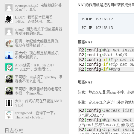
NAT
的作用就是把内网IP转换成外
openagentskills：电脑缝缝补补
又三年，真实
kn007：我笔记本还用着
PC0 IP：192.168.1.2
T480s，还很好用。 家...
PC1 IP：192.168.1.3
ching：因为找关于恒创服务器
客观评价的信息...
雨帆：年纪越大越抠是真的，
静态NAT
我现在就降级到了...
R2
(
config
)
秦大叔：现在都是够用就好，
R2
(
config
)
不想太折腾了。
R2
(
config
-
if
)
R2
(
config
-
if
)
Andy烧麦：X1C 5th 2017
R2
(
config
-
if
)
#end
年-2022年，走南闯北...
王叨叨：自从换了typecho，博
客也不怎么出问...
动态NAT
王叨叨：我准备给我的老笔记
注意：静态NAT配置clear不掉，必
本搞一个linux系...
大D：台式机现在只能是AMD
步骤：定义ACL允许访问外网的地
YES！
R2
(
config
)
springwood：查询了一下，
/*定义ACL*/
ThinkPad x1c 9th ...

R2
(
config
)
/*pool名称laoxie后面为范

R2
(
config
)
日志存档