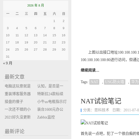
2026 年 8 月
一
二
三
四
五
六
日
1
2
3
4
5
6
7
8
9
10
11
12
13
14
15
16
17
18
19
20
21
22
23
24
25
26
27
28
29
30
上图以出接口地址100.100.100.100:8
31
100.100.100.100:80进行访
« 9 月
继续阅读…
最新文章
Tags:
NAT
,
USG防火墙
,
华为
电脑这玩意就是
认知，是否是一
缝缝补补的事
重装博客服务器
座大山？当架构
特斯拉24款标续
NAT试验笔记
环境
接盘的傻子
决策变成配置清
Model Y 2万公里
小牛us电瓶指示灯
一次还不错的小
单比价
使用体验
闪三次不上电
装台1600元办公
分类：
思科技术
日期：2011-07-02 
米售后体验
2021好久没更新
主机
Zabbix监控
博客
oxidized备份状态
最新评论
首先说一点吧，犯了一个很白痴的错