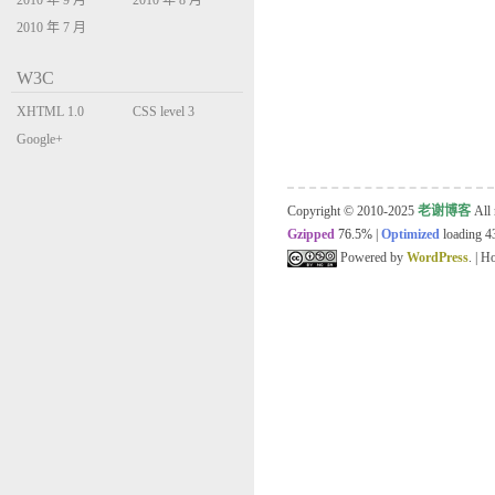
2010 年 9 月
2010 年 8 月
2010 年 7 月
W3C
XHTML 1.0
CSS level 3
Transitional
Google+
Copyright © 2010-2025
老谢博客
All 
Gzipped
76.5%
|
Optimized
loading 43
Powered by
WordPress
. | 