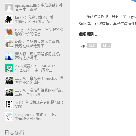
openagentskills：电脑缝缝补补
又三年，真实
在这种架构中，只有一个 Logstash、
kn007：我笔记本还用着
T480s，还很好用。 家...
Stdin 等）获取数据，再经过滤插件加工数据
ching：因为找关于恒创服务器
客观评价的信息...
继续阅读…
雨帆：年纪越大越抠是真的，
Tags:
ELK
,
日志
我现在就降级到了...
秦大叔：现在都是够用就好，
不想太折腾了。
Andy烧麦：X1C 5th 2017
年-2022年，走南闯北...
王叨叨：自从换了typecho，博
客也不怎么出问...
王叨叨：我准备给我的老笔记
本搞一个linux系...
大D：台式机现在只能是AMD
YES！
springwood：查询了一下，
ThinkPad x1c 9th ...
日志存档