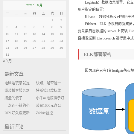
Logstash：数据收集引擎。
2026 年 8 月
用户指定的位置；
一
二
三
四
五
六
日
Kibana：数据分析和可视化平台。
1
2
Filebeat：ELK 协议栈的新成
3
4
5
6
7
8
9
要采集日志数据的 server 上安装 F
10
11
12
13
14
15
16
直接发送到 Elasticsearch 进行
17
18
19
20
21
22
23
24
25
26
27
28
29
30
ELK部署架构
31
« 9 月
因为现在只有1台fortigate
最新文章
电脑这玩意就是
认知，是否是一
缝缝补补的事
重装博客服务器
座大山？当架构
特斯拉24款标续
环境
接盘的傻子
决策变成配置清
Model Y 2万公里
小牛us电瓶指示灯
一次还不错的小
单比价
使用体验
闪三次不上电
装台1600元办公
米售后体验
2021好久没更新
主机
Zabbix监控
博客
oxidized备份状态
最新评论