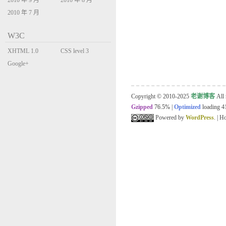
2010 年 9 月
2010 年 8 月
2010 年 7 月
W3C
XHTML 1.0
CSS level 3
Transitional
Google+
Copyright © 2010-2025
老谢博客
All 
Gzipped
76.5%
|
Optimized
loading 41
Powered by
WordPress
. | 