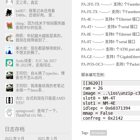
又三年，真实
PA-2FE-TX <------> 支持2 个Fasteth
kn007：我笔记本还用着
PA-FE-TX <------> 支持1 个Fastethe
T480s，还很好用。 家...
PA-4E <------> 支持4 个Ethernet 接口
ching：因为找关于恒创服务器
PA-4T+ <------> 支持4 个serial 接口
客观评价的信息...
PA-8E <------> 支持8 个Ethernet 接口
雨帆：年纪越大越抠是真的，
我现在就降级到了...
PA-8T <------> 支持8 个serial 接口
秦大叔：现在都是够用就好，
PA-A1 <------> 支持1 个ATM port ad
不想太折腾了。
PA-GE <------> 支持1 个GigabitEthe
Andy烧麦：X1C 5th 2017
PA-POS-OC3<------> 支持1 个Pa
年-2022年，走南闯北...
王叨叨：自从换了typecho，博
脚本编写范例：
客也不怎么出问...
[[3620]]

王叨叨：我准备给我的老笔记
ram = 26

本搞一个linux系...
image = ..\ios\unzip-c3
slot0 = NM-4T

大D：台式机现在只能是AMD
YES！
slot1 = NM-4E

idlepc = 0x60371394

springwood：查询了一下，
mmap = False

ThinkPad x1c 9th ...
confreg = 0x2142
日志存档
Tags:
dynamips
2025 年 9 月
2025 年 5 月