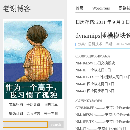
老谢博客
首页
WordPress
网络
日历存档:
2011 年 9 月 3 日
dynamips插槽模块
分类：
思科技术
日期：2011-09-03 
C3600(3620/3640/3660)
NM-16ESW 16口交换模块
NM-1E 一个以太口 E口
NM-1FE-TX 一个快速以太网口 FA
NM-4E 四个以太网口 E口
NM-4T 四个同步串口 S口
c3725/c3745/c2691
文章归档
子网计算
我的共享
GT96100-FE <------>支持2 个Fastet
锻炼计划
给我留言
关于老谢
NM-16ESW <------>支持16 个Fast
NM-1FE-TX <------>支持1 个Fasteth
NM-4T <------>支持4 个serial 接口