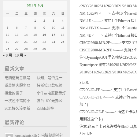
2011 年 9 月
c2600(2610/2611/2620/2621/2610X
NM-16ESW <------> 支持16 个Fastet
一
二
三
四
五
六
日
NM-1E <------> 支持1 个Ethernet 接
1
2
3
4
5
6
7
8
9
10
11
NM-1FE-TX<------> 支持1 个Fasteth
12
13
14
15
16
17
18
NM-4E <------> 支持4 个Ethernet 接
19
20
21
22
23
24
25
CISCO2600-MB-2E<------>支持2 个E
26
27
28
29
30
CISCO2600-MB-2FE<------>支持2 个F
« 8 月
10 月 »
注>DynamipsGUI 里的模块CISCO26
Dynamipsee 里有2610/2611/2620
最新文章
2610/2611/2620/2621/2610XM/262
电脑这玩意就是
认知，是否是一
Slot 0:
缝缝补补的事
重装博客服务器
座大山？当架构
特斯拉24款标续
C7200-IO-FE <------> 支持1 个Fastet
环境
接盘的傻子
决策变成配置清
Model Y 2万公里
小牛us电瓶指示灯
C7200-IO-2FE <------> 支持2 
一次还不错的小
单比价
使用体验
闪三次不上电
装台1600元办公
加了)
米售后体验
2021好久没更新
主机
Zabbix监控
C7200-IO-GE-E <------> 插这个卡
博客
oxidized备份状态
用到过这个卡)
最新评论
注意:这三个卡只允许插在Slot0 口,
Slot 1-5:
openagentskills：电脑缝缝补补