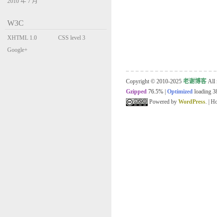
2010 年 7 月
W3C
XHTML 1.0
CSS level 3
Transitional
Google+
Copyright © 2010-2025
老谢博客
All 
Gzipped
76.5%
|
Optimized
loading 38
Powered by
WordPress
. | 