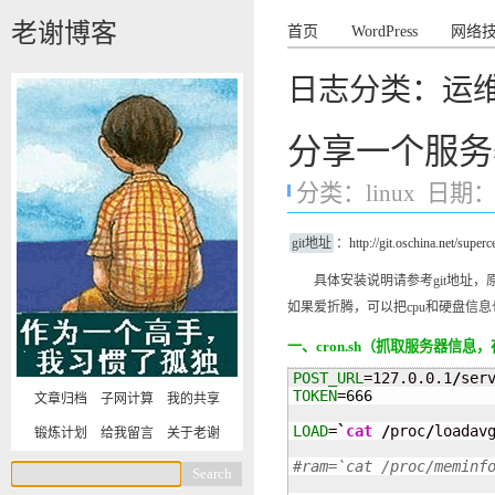
老谢博客
首页
WordPress
网络
日志分类：运
分享一个服务
分类：
linux
日期：20
git地址
：
http://git.oschina.net/superc
具体安装说明请参考git地址，原抓取
如果爱折腾，可以把cpu和硬盘信
一、cron.sh（抓取服务器信息
POST_URL
=127.0.0.1
/
TOKEN
=
666
文章归档
子网计算
我的共享
LOAD
=
`
cat
/
proc
/
loadav
锻炼计划
给我留言
关于老谢
#ram=`cat /proc/meminf