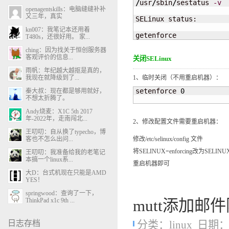
/
usr
/
sbin
/
sestatus 
-v
openagentskills：电脑缝缝补补
又三年，真实
SELinux status:        
kn007：我笔记本还用着
getenforce            
T480s，还很好用。 家...
ching：因为找关于恒创服务器
客观评价的信息...
关闭SELinux
雨帆：年纪越大越抠是真的，
1、临时关闭（不用重启机器）：
我现在就降级到了...
setenforce 
0
秦大叔：现在都是够用就好，
不想太折腾了。
Andy烧麦：X1C 5th 2017
年-2022年，走南闯北...
2、修改配置文件需要重启机器：
王叨叨：自从换了typecho，博
修改/etc/selinux/config 文件
客也不怎么出问...
将SELINUX=enforcing改为SELINUX=
王叨叨：我准备给我的老笔记
本搞一个linux系...
重启机器即可
大D：台式机现在只能是AMD
YES！
springwood：查询了一下，
mutt添加邮件附件报
ThinkPad x1c 9th ...
分类：
linux
日期：20
日志存档