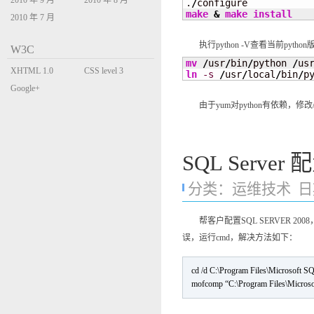
2010 年 9 月
2010 年 8 月
.
/
make
&
make
install
2010 年 7 月
执行python -V查看当前pyth
W3C
mv
/
usr
/
bin
/
python 
/
us
XHTML 1.0
CSS level 3
ln
-s
/
usr
/
local
/
bin
/
p
Transitional
Google+
由于yum对python有依赖，修改/usr
SQL Serv
分类：
运维技术
日期
帮客户配置SQL SERVER 20
误，运行cmd，解决方法如下：
cd /d C:\Program Files\Microsoft S
mofcomp “C:\Program Files\Micros