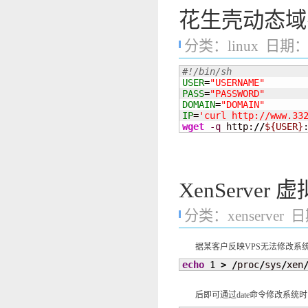
花生壳动态域
分类：
linux
日期：20
#!/bin/sh
USER
=
"USERNAME"
PASS
=
"PASSWORD"
DOMAIN
=
"DOMAIN"
IP
=
'curl http://www.33
wget
-q
 http:
//
${USER}
XenServe
分类：
xenserver
日期
据某客户反映VPS无法修改系统
echo
1
>
/
proc
/
sys
/
xen
后即可通过date命令修改系统