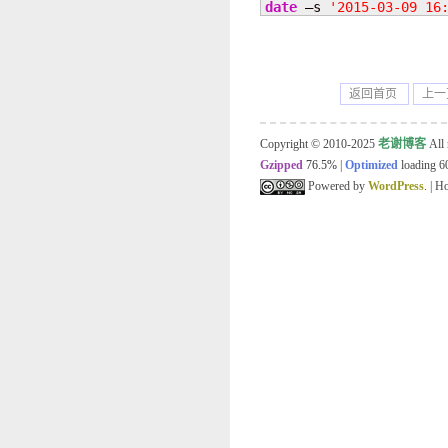
date
 –s 
'2015-03-09 16
返回首页
上一
Copyright © 2010-2025
老谢博客
All 
Gzipped
76.5%
|
Optimized
loading 60
Powered by
WordPress
. | 