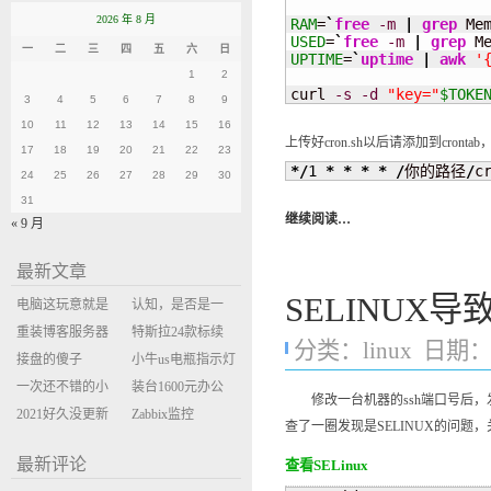
2026 年 8 月
RAM
=
`
free
-m
|
grep
 Me
USED
=
`
free
-m
|
grep
 M
一
二
三
四
五
六
日
UPTIME
=
`
uptime
|
awk
'
1
2
curl 
-s
-d
"key="
$TOKE
3
4
5
6
7
8
9
10
11
12
13
14
15
16
上传好cron.sh以后请添加到cront
17
18
19
20
21
22
23
*/
1
*
*
*
*
/
你的路径
/
c
24
25
26
27
28
29
30
31
继续阅读…
« 9 月
最新文章
SELINUX导
电脑这玩意就是
认知，是否是一
缝缝补补的事
重装博客服务器
座大山？当架构
特斯拉24款标续
分类：
linux
日期：20
环境
接盘的傻子
决策变成配置清
Model Y 2万公里
小牛us电瓶指示灯
一次还不错的小
单比价
使用体验
闪三次不上电
装台1600元办公
修改一台机器的ssh端口号后，发现
米售后体验
2021好久没更新
主机
Zabbix监控
查了一圈发现是SELINUX的问题
博客
oxidized备份状态
最新评论
查看SELinux