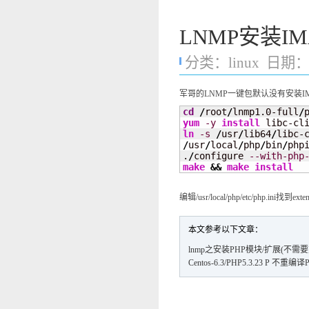
LNMP安装I
分类：
linux
日期：20
军哥的LNMP一键包默认没有安装
cd
/
root
/
lnmp1.0-full
/
yum
-y
install
ln
-s
/
usr
/
lib64
/
libc-
/
usr
/
local
/
php
/
bin
/
phpi
.
/
configure 
--with-php
make
&&
make
install
编辑/usr/local/php/etc/php.ini找到ext
本文参考以下文章：
lnmp之安装PHP模块/扩展(不需要
Centos-6.3/PHP5.3.23 P 不