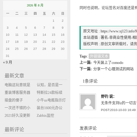
2026 年 8 月
同时也说明，论坛签名对百度还是有
一
二
三
四
五
六
日
1
2
3
4
5
6
7
8
9
原文地址 :
https://www.xj123.info/
10
11
12
13
14
15
16
本站遵循 :
署名-非商业性使用-相同方式
17
18
19
20
21
22
23
版权声明 : 原创文章转载时，
24
25
26
27
28
29
30
31
Tags
:
外链锚文本
« 9 月
上一篇:
今天装上了comodo
下一篇:
分享一个心理测试的网站
最新文章
1条评论
电脑这玩意就是
认知，是否是一
缝缝补补的事
重装博客服务器
座大山？当架构
特斯拉24款标续
野钓
说：
环境
接盘的傻子
决策变成配置清
Model Y 2万公里
小牛us电瓶指示灯
无条件支持lz的一切
一次还不错的小
单比价
使用体验
闪三次不上电
装台1600元办公
POST:2010-10-03 16:49
米售后体验
2021好久没更新
主机
Zabbix监控
博客
oxidized备份状态
发表评论
最新评论