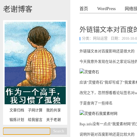
老谢博客
首页
WordPress
网络
外链锚文本对百度
分类：
网站运营
日期：2010-10-03 
外链锚文本对百度影响还是很大的
今天我意外发现在站长之家论坛挂的
应该“灵璧奇石”我却写成了“我爱素
改完之下，忽然想看看论坛签名对s
于是查询了一些排名
文章归档
子网计算
我的共享
锻炼计划
给我留言
关于老谢
lbqs.info没有一点点“我爱素材
说明外链对百度影响还是比较大的