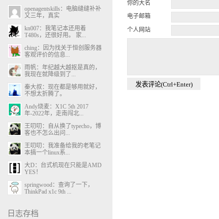
你的大名
openagentskills：电脑缝缝补补
又三年，真实
电子邮箱
kn007：我笔记本还用着
个人网站
T480s，还很好用。 家...
ching：因为找关于恒创服务器
客观评价的信息...
雨帆：年纪越大越抠是真的，
我现在就降级到了...
秦大叔：现在都是够用就好，
不想太折腾了。
Andy烧麦：X1C 5th 2017
年-2022年，走南闯北...
王叨叨：自从换了typecho，博
客也不怎么出问...
王叨叨：我准备给我的老笔记
本搞一个linux系...
大D：台式机现在只能是AMD
YES！
springwood：查询了一下，
ThinkPad x1c 9th ...
日志存档