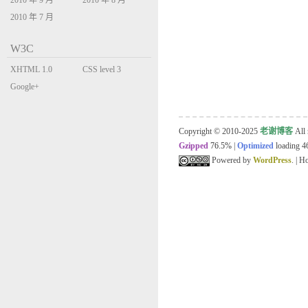
2010 年 9 月
2010 年 8 月
2010 年 7 月
W3C
XHTML 1.0
CSS level 3
Transitional
Google+
Copyright © 2010-2025
老谢博客
All 
Gzipped
76.5%
|
Optimized
loading 46
Powered by
WordPress
. | 