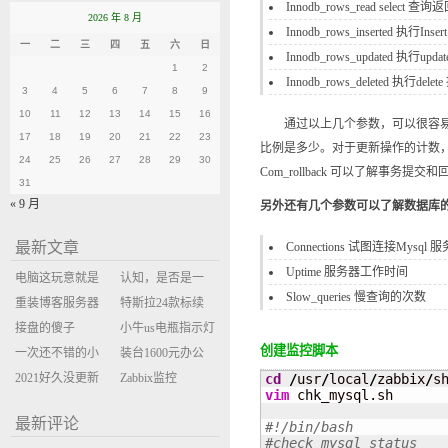
Innodb_rows_read select 
2026 年 8 月
Innodb_rows_inserted 执行I
一
二
三
四
五
六
日
Innodb_rows_updated 执行u
1
2
Innodb_rows_deleted 执行d
3
4
5
6
7
8
9
10
11
12
13
14
15
16
通过以上几个参数，可以很容易的
17
18
19
20
21
22
23
比例是多少。对于更新操作的计数，是
24
25
26
27
28
29
30
Com_rollback 可以了解事
31
« 9 月
另外还有几个参数可以了解数据库
最新文章
Connections 试图连接Mysql
Uptime 服务器工作时间
电脑这玩意就是
认知，是否是一
Slow_queries 慢查询的次数
缝缝补补的事
重装博客服务器
座大山？当架构
特斯拉24款标续
环境
接盘的傻子
决策变成配置清
Model Y 2万公里
小牛us电瓶指示灯
创建监控脚本
一次还不错的小
单比价
使用体验
闪三次不上电
装台1600元办公
米售后体验
2021好久没更新
主机
Zabbix监控
cd
/
usr
/
local
/
zabbix
/
s
vim
 chk_mysql.sh

博客
oxidized备份状态
最新评论
#!/bin/bash
#check mysql_status