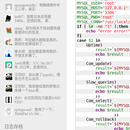
MYSQL_USER
=
'root'
openagentskills：电脑缝缝补补
MYSQL_HOST
=
'127.0.0.1'
又三年，真实
MYSQL_PORT
=
'3306'
kn007：我笔记本还用着
MYSQL_PWD
=
'root'
T480s，还很好用。 家...
MYSQL_CONN
=
"/usr/local
if
[
$#
-ne
"1"
]
;
then
ching：因为找关于恒创服务器
echo
"error error!
客观评价的信息...
fi
雨帆：年纪越大越抠是真的，
case
$1
in
我现在就降级到了...
    Uptime
)
result
=
`
${MYSQ
秦大叔：现在都是够用就好，
echo
$result
不想太折腾了。
;;
Andy烧麦：X1C 5th 2017
    Com_update
)
年-2022年，走南闯北...
result
=
`
${MYSQ
echo
$result
王叨叨：自从换了typecho，博
;;
客也不怎么出问...
    Slow_queries
)
王叨叨：我准备给我的老笔记
result
=
`
${MYSQ
本搞一个linux系...
echo
$result
;;
大D：台式机现在只能是AMD
    Com_select
)
YES！
result
=
`
${MYSQ
springwood：查询了一下，
echo
$result
ThinkPad x1c 9th ...
;;
    Com_rollback
)
result
=
`
${MYSQ
日志存档
echo
$