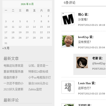
6条评论
2026 年 8 月
一
二
三
四
五
六
日
随心
说：
1
2
沙发哦！
3
4
5
6
7
8
9
POST:2012-03-21 18:19
10
11
12
13
14
15
16
17
18
19
20
21
22
23
love02xp
说：
24
25
26
27
28
29
30
没有预览？
31
POST:2012-03-21 20:04
« 9 月
最新文章
老谢
说：
@love02
电脑这玩意就是
认知，是否是一
POST:2012-
缝缝补补的事
重装博客服务器
座大山？当架构
特斯拉24款标续
环境
接盘的傻子
决策变成配置清
Model Y 2万公里
小牛us电瓶指示灯
Louis Han
说：
一次还不错的小
单比价
使用体验
闪三次不上电
装台1600元办公
这样也行？
米售后体验
2021好久没更新
主机
Zabbix监控
POST:2012-03-22 13:59
博客
oxidized备份状态
最新评论
王叨叨
说：