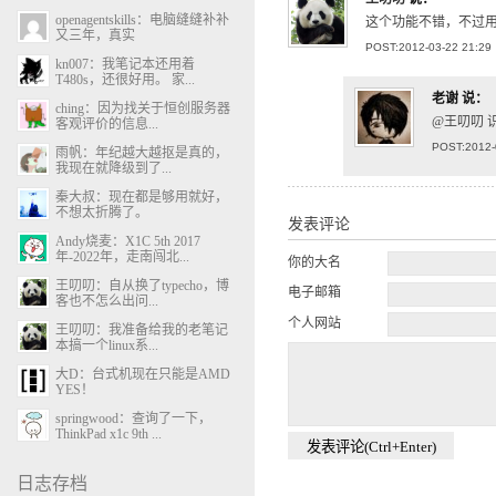
openagentskills：电脑缝缝补补
这个功能不错，不过
又三年，真实
POST:2012-03-22 21:29
kn007：我笔记本还用着
T480s，还很好用。 家...
老谢
说：
ching：因为找关于恒创服务器
@王叨叨
客观评价的信息...
POST:2012-
雨帆：年纪越大越抠是真的，
我现在就降级到了...
秦大叔：现在都是够用就好，
不想太折腾了。
发表评论
Andy烧麦：X1C 5th 2017
年-2022年，走南闯北...
你的大名
王叨叨：自从换了typecho，博
电子邮箱
客也不怎么出问...
个人网站
王叨叨：我准备给我的老笔记
本搞一个linux系...
大D：台式机现在只能是AMD
YES！
springwood：查询了一下，
ThinkPad x1c 9th ...
日志存档