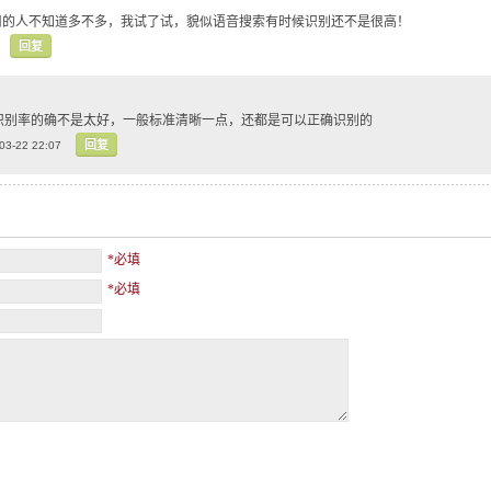
用的人不知道多不多，我试了试，貌似语音搜索有时候识别还不是很高！
回复
 识别率的确不是太好，一般标准清晰一点，还都是可以正确识别的
回复
03-22 22:07
*必填
*必填