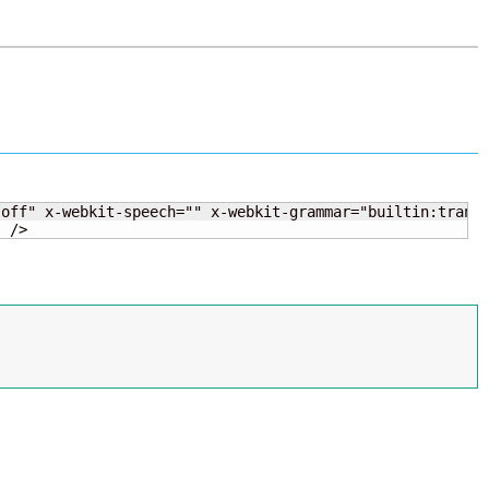
off" x-webkit-speech="" x-webkit-grammar="builtin:transl
" />