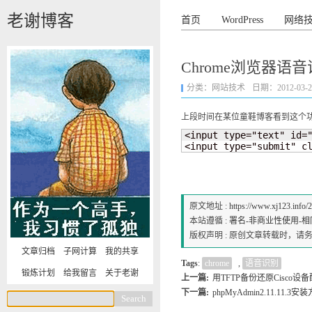
老谢博客
首页
WordPress
网络
Chrome浏览器语
分类：
网站技术
日期：2012-03-21 
上段时间在某位童鞋博客看到这个功
<input type="text" id=
<input type="submit" c
原文地址 :
https://www.xj123.info/
本站遵循 :
署名-非商业性使用-相同方式
版权声明 : 原创文章转载时，
文章归档
子网计算
我的共享
Tags
:
chrome
,
语音识别
锻炼计划
给我留言
关于老谢
上一篇:
用TFTP备份还原Cisco设
下一篇:
phpMyAdmin2.11.11.3安